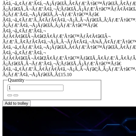
Ã¢â‚¬â„¢ÃƒÆ’Ã¢â‚¬Å¡Ãƒâ€šÃ‚Â¢ÃƒÆ’Ã†â€™Ãƒâ€šÃ‚Â¢Ãƒ
Â¡Ãƒâ€šÃ‚Â¬ÃƒÆ’Ã¢â‚¬Â¦Ãƒâ€šÃ‚Â¡ÃƒÆ’Ã†â€™ÃƒÂ¢Ã¢â
Â¡ÃƒÆ’Ã¢â‚¬Å¡Ãƒâ€šÃ‚Â¬ÃƒÆ’Ã†â€™Ãƒâ€
Ã¢â‚¬â„¢ÃƒÆ’Ã‚Â¢ÃƒÂ¢Ã¢â‚¬Å¡Ã‚Â¬Ãƒâ€šÃ‚Â¦ÃƒÆ’Ã†â€
Â¡ÃƒÆ’Ã¢â‚¬Å¡Ãƒâ€šÃ‚Â¡ÃƒÆ’Ã†â€™Ãƒâ€
Ã¢â‚¬â„¢ÃƒÆ’Ã¢â‚¬
ÃƒÂ¢Ã¢â€šÂ¬Ã¢â€žÂ¢ÃƒÆ’Ã†â€™ÃƒÂ¢Ã¢â€šÂ¬
ÃƒÆ’Ã‚Â¢ÃƒÂ¢Ã¢â‚¬Å¡Ã‚Â¬ÃƒÂ¢Ã¢â‚¬Å¾Ã‚Â¢ÃƒÆ’Ã†â€
Ã¢â‚¬â„¢ÃƒÆ’Ã¢â‚¬Å¡Ãƒâ€šÃ‚Â¢ÃƒÆ’Ã†â€™Ãƒâ€šÃ‚Â¢ÃƒÆ
Ã¢â‚¬â„¢ÃƒÆ’Ã¢â‚¬
ÃƒÂ¢Ã¢â€šÂ¬Ã¢â€žÂ¢ÃƒÆ’Ã†â€™Ãƒâ€šÃ‚Â¢ÃƒÆ’Ã‚Â¢Ãƒ
Â¡Ãƒâ€šÃ‚Â¬ÃƒÆ’Ã¢â‚¬Â¦Ãƒâ€šÃ‚Â¡ÃƒÆ’Ã†â€™Ãƒâ€
Ã¢â‚¬â„¢ÃƒÆ’Ã‚Â¢ÃƒÂ¢Ã¢â‚¬Å¡Ã‚Â¬Ãƒâ€¦Ã‚Â¡ÃƒÆ’Ã†â€
Â¡ÃƒÆ’Ã¢â‚¬Å¡Ãƒâ€šÃ‚Â£15.10
Quantity
Add to trolley