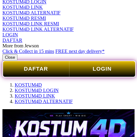
KOSTUM4D LOGIN
KOSTUM4D LINK
KOSTUM4D ALTERNATIF
KOSTUM4D RESMI
KOSTUM4D LINK RESMI
KOSTUM4D LINK ALTERNATIF
LOGIN
DAFTAR
More from Jewson
Click & Collect in 15 mins
FREE next day delivery*
Close
DAFTAR
LOGIN
KOSTUM4D
KOSTUM4D LOGIN
KOSTUM4D LINK
KOSTUM4D ALTERNATIF