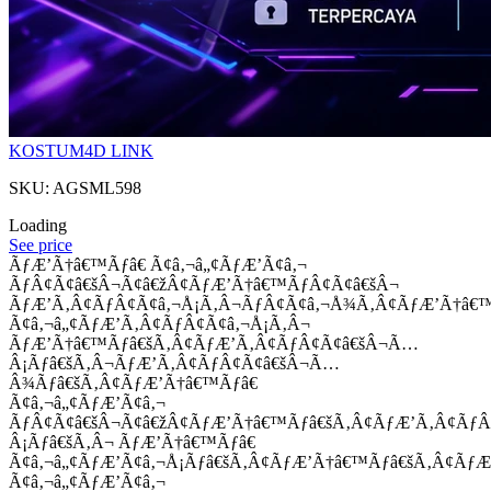
KOSTUM4D LINK
SKU: AGSML598
Loading
See price
ÃƒÆ’Ã†â€™Ãƒâ€ Ã¢â‚¬â„¢ÃƒÆ’Ã¢â‚¬
ÃƒÂ¢Ã¢â€šÂ¬Ã¢â€žÂ¢ÃƒÆ’Ã†â€™ÃƒÂ¢Ã¢â€šÂ¬
ÃƒÆ’Ã‚Â¢ÃƒÂ¢Ã¢â‚¬Å¡Ã‚Â¬ÃƒÂ¢Ã¢â‚¬Å¾Ã‚Â¢ÃƒÆ’Ã†â€
Ã¢â‚¬â„¢ÃƒÆ’Ã‚Â¢ÃƒÂ¢Ã¢â‚¬Å¡Ã‚Â¬
ÃƒÆ’Ã†â€™Ãƒâ€šÃ‚Â¢ÃƒÆ’Ã‚Â¢ÃƒÂ¢Ã¢â€šÂ¬Ã…
Â¡Ãƒâ€šÃ‚Â¬ÃƒÆ’Ã‚Â¢ÃƒÂ¢Ã¢â€šÂ¬Ã…
Â¾Ãƒâ€šÃ‚Â¢ÃƒÆ’Ã†â€™Ãƒâ€
Ã¢â‚¬â„¢ÃƒÆ’Ã¢â‚¬
ÃƒÂ¢Ã¢â€šÂ¬Ã¢â€žÂ¢ÃƒÆ’Ã†â€™Ãƒâ€šÃ‚Â¢ÃƒÆ’Ã‚Â¢Ãƒ
Â¡Ãƒâ€šÃ‚Â¬ ÃƒÆ’Ã†â€™Ãƒâ€
Ã¢â‚¬â„¢ÃƒÆ’Ã¢â‚¬Å¡Ãƒâ€šÃ‚Â¢ÃƒÆ’Ã†â€™Ãƒâ€šÃ‚Â¢ÃƒÆ
Ã¢â‚¬â„¢ÃƒÆ’Ã¢â‚¬