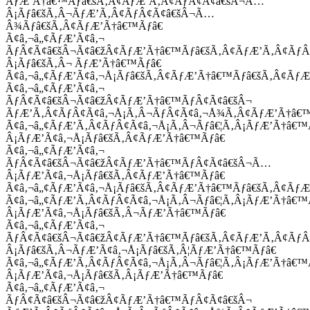
ÃƒÆ’Ã†â€™Ãƒâ€šÃ‚Â¢ÃƒÆ’Ã‚Â¢ÃƒÂ¢Ã¢â€šÂ¬Ã…
Â¡Ãƒâ€šÃ‚Â¬ÃƒÆ’Ã‚Â¢ÃƒÂ¢Ã¢â€šÂ¬Ã…
Â¾Ãƒâ€šÃ‚Â¢ÃƒÆ’Ã†â€™Ãƒâ€
Ã¢â‚¬â„¢ÃƒÆ’Ã¢â‚¬
ÃƒÂ¢Ã¢â€šÂ¬Ã¢â€žÂ¢ÃƒÆ’Ã†â€™Ãƒâ€šÃ‚Â¢ÃƒÆ’Ã‚Â¢Ãƒ
Â¡Ãƒâ€šÃ‚Â¬ ÃƒÆ’Ã†â€™Ãƒâ€
Ã¢â‚¬â„¢ÃƒÆ’Ã¢â‚¬Å¡Ãƒâ€šÃ‚Â¢ÃƒÆ’Ã†â€™Ãƒâ€šÃ‚Â¢ÃƒÆ
Ã¢â‚¬â„¢ÃƒÆ’Ã¢â‚¬
ÃƒÂ¢Ã¢â€šÂ¬Ã¢â€žÂ¢ÃƒÆ’Ã†â€™ÃƒÂ¢Ã¢â€šÂ¬
ÃƒÆ’Ã‚Â¢ÃƒÂ¢Ã¢â‚¬Å¡Ã‚Â¬ÃƒÂ¢Ã¢â‚¬Å¾Ã‚Â¢ÃƒÆ’Ã†â€
Ã¢â‚¬â„¢ÃƒÆ’Ã‚Â¢ÃƒÂ¢Ã¢â‚¬Å¡Ã‚Â¬Ãƒâ€¦Ã‚Â¡ÃƒÆ’Ã†â€
Â¡ÃƒÆ’Ã¢â‚¬Å¡Ãƒâ€šÃ‚Â¢ÃƒÆ’Ã†â€™Ãƒâ€
Ã¢â‚¬â„¢ÃƒÆ’Ã¢â‚¬
ÃƒÂ¢Ã¢â€šÂ¬Ã¢â€žÂ¢ÃƒÆ’Ã†â€™ÃƒÂ¢Ã¢â€šÂ¬Ã…
Â¡ÃƒÆ’Ã¢â‚¬Å¡Ãƒâ€šÃ‚Â¢ÃƒÆ’Ã†â€™Ãƒâ€
Ã¢â‚¬â„¢ÃƒÆ’Ã¢â‚¬Å¡Ãƒâ€šÃ‚Â¢ÃƒÆ’Ã†â€™Ãƒâ€šÃ‚Â¢ÃƒÆ
Ã¢â‚¬â„¢ÃƒÆ’Ã‚Â¢ÃƒÂ¢Ã¢â‚¬Å¡Ã‚Â¬Ãƒâ€¦Ã‚Â¡ÃƒÆ’Ã†â€
Â¡ÃƒÆ’Ã¢â‚¬Å¡Ãƒâ€šÃ‚Â¬ÃƒÆ’Ã†â€™Ãƒâ€
Ã¢â‚¬â„¢ÃƒÆ’Ã¢â‚¬
ÃƒÂ¢Ã¢â€šÂ¬Ã¢â€žÂ¢ÃƒÆ’Ã†â€™Ãƒâ€šÃ‚Â¢ÃƒÆ’Ã‚Â¢Ãƒ
Â¡Ãƒâ€šÃ‚Â¬ÃƒÆ’Ã¢â‚¬Å¡Ãƒâ€šÃ‚Â¦ÃƒÆ’Ã†â€™Ãƒâ€
Ã¢â‚¬â„¢ÃƒÆ’Ã‚Â¢ÃƒÂ¢Ã¢â‚¬Å¡Ã‚Â¬Ãƒâ€¦Ã‚Â¡ÃƒÆ’Ã†â€
Â¡ÃƒÆ’Ã¢â‚¬Å¡Ãƒâ€šÃ‚Â¡ÃƒÆ’Ã†â€™Ãƒâ€
Ã¢â‚¬â„¢ÃƒÆ’Ã¢â‚¬
ÃƒÂ¢Ã¢â€šÂ¬Ã¢â€žÂ¢ÃƒÆ’Ã†â€™ÃƒÂ¢Ã¢â€šÂ¬