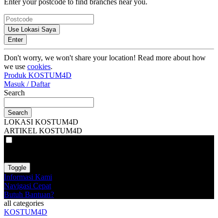
Enter your postcode to find branches near you.
Use Lokasi Saya
Enter
Don't worry, we won't share your location! Read more about how
we use
cookies
.
Produk KOSTUM4D
Masuk / Daftar
Search
Search
LOKASI KOSTUM4D
ARTIKEL KOSTUM4D
VAT
EX
INC
Toggle
Informasi Kami
Navigasi Cepat
Butuh Bantuan?
all categories
KOSTUM4D