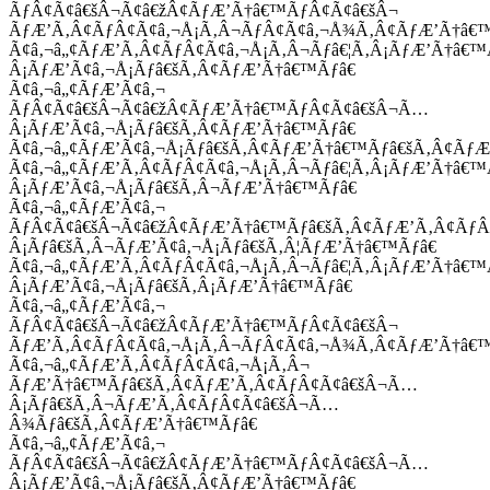
ÃƒÂ¢Ã¢â€šÂ¬Ã¢â€žÂ¢ÃƒÆ’Ã†â€™ÃƒÂ¢Ã¢â€šÂ¬
ÃƒÆ’Ã‚Â¢ÃƒÂ¢Ã¢â‚¬Å¡Ã‚Â¬ÃƒÂ¢Ã¢â‚¬Å¾Ã‚Â¢ÃƒÆ’Ã†â€
Ã¢â‚¬â„¢ÃƒÆ’Ã‚Â¢ÃƒÂ¢Ã¢â‚¬Å¡Ã‚Â¬Ãƒâ€¦Ã‚Â¡ÃƒÆ’Ã†â€
Â¡ÃƒÆ’Ã¢â‚¬Å¡Ãƒâ€šÃ‚Â¢ÃƒÆ’Ã†â€™Ãƒâ€
Ã¢â‚¬â„¢ÃƒÆ’Ã¢â‚¬
ÃƒÂ¢Ã¢â€šÂ¬Ã¢â€žÂ¢ÃƒÆ’Ã†â€™ÃƒÂ¢Ã¢â€šÂ¬Ã…
Â¡ÃƒÆ’Ã¢â‚¬Å¡Ãƒâ€šÃ‚Â¢ÃƒÆ’Ã†â€™Ãƒâ€
Ã¢â‚¬â„¢ÃƒÆ’Ã¢â‚¬Å¡Ãƒâ€šÃ‚Â¢ÃƒÆ’Ã†â€™Ãƒâ€šÃ‚Â¢ÃƒÆ
Ã¢â‚¬â„¢ÃƒÆ’Ã‚Â¢ÃƒÂ¢Ã¢â‚¬Å¡Ã‚Â¬Ãƒâ€¦Ã‚Â¡ÃƒÆ’Ã†â€
Â¡ÃƒÆ’Ã¢â‚¬Å¡Ãƒâ€šÃ‚Â¬ÃƒÆ’Ã†â€™Ãƒâ€
Ã¢â‚¬â„¢ÃƒÆ’Ã¢â‚¬
ÃƒÂ¢Ã¢â€šÂ¬Ã¢â€žÂ¢ÃƒÆ’Ã†â€™Ãƒâ€šÃ‚Â¢ÃƒÆ’Ã‚Â¢Ãƒ
Â¡Ãƒâ€šÃ‚Â¬ÃƒÆ’Ã¢â‚¬Å¡Ãƒâ€šÃ‚Â¦ÃƒÆ’Ã†â€™Ãƒâ€
Ã¢â‚¬â„¢ÃƒÆ’Ã‚Â¢ÃƒÂ¢Ã¢â‚¬Å¡Ã‚Â¬Ãƒâ€¦Ã‚Â¡ÃƒÆ’Ã†â€
Â¡ÃƒÆ’Ã¢â‚¬Å¡Ãƒâ€šÃ‚Â¡ÃƒÆ’Ã†â€™Ãƒâ€
Ã¢â‚¬â„¢ÃƒÆ’Ã¢â‚¬
ÃƒÂ¢Ã¢â€šÂ¬Ã¢â€žÂ¢ÃƒÆ’Ã†â€™ÃƒÂ¢Ã¢â€šÂ¬
ÃƒÆ’Ã‚Â¢ÃƒÂ¢Ã¢â‚¬Å¡Ã‚Â¬ÃƒÂ¢Ã¢â‚¬Å¾Ã‚Â¢ÃƒÆ’Ã†â€
Ã¢â‚¬â„¢ÃƒÆ’Ã‚Â¢ÃƒÂ¢Ã¢â‚¬Å¡Ã‚Â¬
ÃƒÆ’Ã†â€™Ãƒâ€šÃ‚Â¢ÃƒÆ’Ã‚Â¢ÃƒÂ¢Ã¢â€šÂ¬Ã…
Â¡Ãƒâ€šÃ‚Â¬ÃƒÆ’Ã‚Â¢ÃƒÂ¢Ã¢â€šÂ¬Ã…
Â¾Ãƒâ€šÃ‚Â¢ÃƒÆ’Ã†â€™Ãƒâ€
Ã¢â‚¬â„¢ÃƒÆ’Ã¢â‚¬
ÃƒÂ¢Ã¢â€šÂ¬Ã¢â€žÂ¢ÃƒÆ’Ã†â€™ÃƒÂ¢Ã¢â€šÂ¬Ã…
Â¡ÃƒÆ’Ã¢â‚¬Å¡Ãƒâ€šÃ‚Â¢ÃƒÆ’Ã†â€™Ãƒâ€