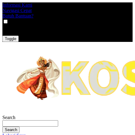
Informasi Kami
Navigasi Cepat
Butuh Bantuan?
VAT
EX
INC
Toggle
Search
Search