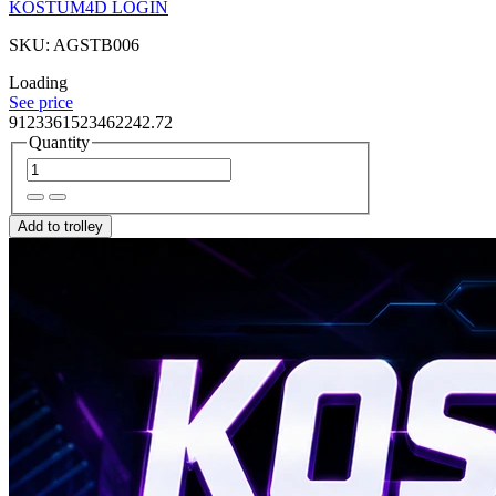
KOSTUM4D LOGIN
SKU: AGSTB006
Loading
See price
9123361523462242.72
Quantity
Add to trolley