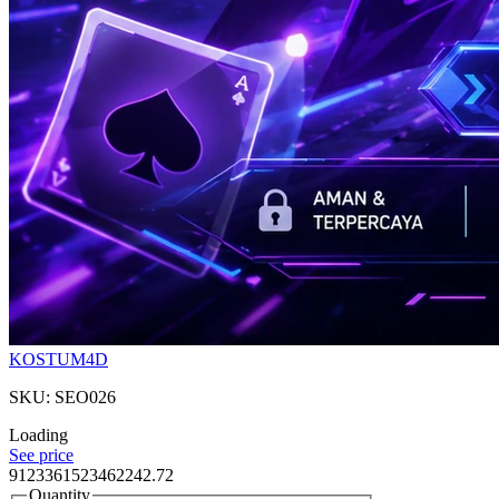
KOSTUM4D
SKU: SEO026
Loading
See price
9123361523462242.72
Quantity