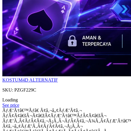
KOSTUM4D ALTERNATIF
SKU: PZGF229C
Loading
See price
ÃƒÆ’Ã†â€™Ãƒâ€ Ã¢â‚¬â„¢ÃƒÆ’Ã¢â‚¬
ÃƒÂ¢Ã¢â€šÂ¬Ã¢â€žÂ¢ÃƒÆ’Ã†â€™ÃƒÂ¢Ã¢â€šÂ¬
ÃƒÆ’Ã‚Â¢ÃƒÂ¢Ã¢â‚¬Å¡Ã‚Â¬ÃƒÂ¢Ã¢â‚¬Å¾Ã‚Â¢ÃƒÆ’Ã†â€
Ã¢â‚¬â„¢ÃƒÆ’Ã‚Â¢ÃƒÂ¢Ã¢â‚¬Å¡Ã‚Â¬