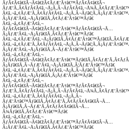
ÃƒÂ¢Ã¢â€šÂ¬Ã¢â€žÂ¢ÃƒÆ’Ã†â€™ÃƒÂ¢Ã¢â€šÂ¬
ÃƒÆ’Ã‚Â¢ÃƒÂ¢Ã¢â‚¬Å¡Ã‚Â¬ÃƒÂ¢Ã¢â‚¬Å¾Ã‚Â¢ÃƒÆ’Ã†â€
Ã¢â‚¬â„¢ÃƒÆ’Ã‚Â¢ÃƒÂ¢Ã¢â‚¬Å¡Ã‚Â¬Ãƒâ€¦Ã‚Â¡ÃƒÆ’Ã†â€
Â¡ÃƒÆ’Ã¢â‚¬Å¡Ãƒâ€šÃ‚Â¢ÃƒÆ’Ã†â€™Ãƒâ€
Ã¢â‚¬â„¢ÃƒÆ’Ã¢â‚¬
ÃƒÂ¢Ã¢â€šÂ¬Ã¢â€žÂ¢ÃƒÆ’Ã†â€™ÃƒÂ¢Ã¢â€šÂ¬Ã…
Â¡ÃƒÆ’Ã¢â‚¬Å¡Ãƒâ€šÃ‚Â¢ÃƒÆ’Ã†â€™Ãƒâ€
Ã¢â‚¬â„¢ÃƒÆ’Ã¢â‚¬Å¡Ãƒâ€šÃ‚Â¢ÃƒÆ’Ã†â€™Ãƒâ€šÃ‚Â¢ÃƒÆ
Ã¢â‚¬â„¢ÃƒÆ’Ã‚Â¢ÃƒÂ¢Ã¢â‚¬Å¡Ã‚Â¬Ãƒâ€¦Ã‚Â¡ÃƒÆ’Ã†â€
Â¡ÃƒÆ’Ã¢â‚¬Å¡Ãƒâ€šÃ‚Â¬ÃƒÆ’Ã†â€™Ãƒâ€
Ã¢â‚¬â„¢ÃƒÆ’Ã¢â‚¬
ÃƒÂ¢Ã¢â€šÂ¬Ã¢â€žÂ¢ÃƒÆ’Ã†â€™Ãƒâ€šÃ‚Â¢ÃƒÆ’Ã‚Â¢Ãƒ
Â¡Ãƒâ€šÃ‚Â¬ÃƒÆ’Ã¢â‚¬Å¡Ãƒâ€šÃ‚Â¦ÃƒÆ’Ã†â€™Ãƒâ€
Ã¢â‚¬â„¢ÃƒÆ’Ã‚Â¢ÃƒÂ¢Ã¢â‚¬Å¡Ã‚Â¬Ãƒâ€¦Ã‚Â¡ÃƒÆ’Ã†â€
Â¡ÃƒÆ’Ã¢â‚¬Å¡Ãƒâ€šÃ‚Â¡ÃƒÆ’Ã†â€™Ãƒâ€
Ã¢â‚¬â„¢ÃƒÆ’Ã¢â‚¬
ÃƒÂ¢Ã¢â€šÂ¬Ã¢â€žÂ¢ÃƒÆ’Ã†â€™ÃƒÂ¢Ã¢â€šÂ¬
ÃƒÆ’Ã‚Â¢ÃƒÂ¢Ã¢â‚¬Å¡Ã‚Â¬ÃƒÂ¢Ã¢â‚¬Å¾Ã‚Â¢ÃƒÆ’Ã†â€
Ã¢â‚¬â„¢ÃƒÆ’Ã‚Â¢ÃƒÂ¢Ã¢â‚¬Å¡Ã‚Â¬
ÃƒÆ’Ã†â€™Ãƒâ€šÃ‚Â¢ÃƒÆ’Ã‚Â¢ÃƒÂ¢Ã¢â€šÂ¬Ã…
Â¡Ãƒâ€šÃ‚Â¬ÃƒÆ’Ã‚Â¢ÃƒÂ¢Ã¢â€šÂ¬Ã…
Â¾Ãƒâ€šÃ‚Â¢ÃƒÆ’Ã†â€™Ãƒâ€
Ã¢â‚¬â„¢ÃƒÆ’Ã¢â‚¬
ÃƒÂ¢Ã¢â€šÂ¬Ã¢â€žÂ¢ÃƒÆ’Ã†â€™ÃƒÂ¢Ã¢â€šÂ¬Ã…
Â¡ÃƒÆ’Ã¢â‚¬Å¡Ãƒâ€šÃ‚Â¢ÃƒÆ’Ã†â€™Ãƒâ€