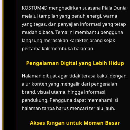
KOSTUM4D menghadirkan suasana Piala Dunia
melalui tampilan yang penuh energi, warna
yang tegas, dan penyajian informasi yang tetap
mudah dibaca. Tema ini membantu pengguna
langsung merasakan karakter brand sejak
pertama kali membuka halaman.
Pengalaman Digital yang Lebih Hidup
Halaman dibuat agar tidak terasa kaku, dengan
alur konten yang mengalir dari pengenalan
brand, visual utama, hingga informasi
pendukung. Pengguna dapat memahami isi
halaman tanpa harus mencari terlalu jauh.
Akses Ringan untuk Momen Besar