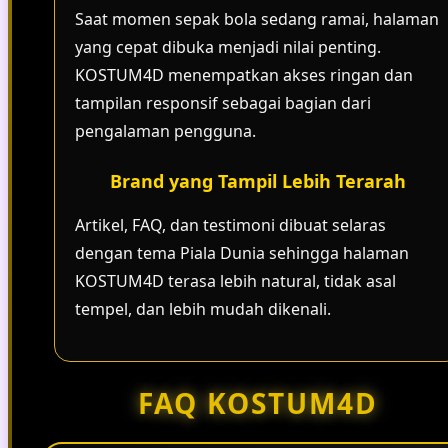
Saat momen sepak bola sedang ramai, halaman
yang cepat dibuka menjadi nilai penting.
KOSTUM4D menempatkan akses ringan dan
tampilan responsif sebagai bagian dari
pengalaman pengguna.
Brand yang Tampil Lebih Terarah
Artikel, FAQ, dan testimoni dibuat selaras
dengan tema Piala Dunia sehingga halaman
KOSTUM4D terasa lebih natural, tidak asal
tempel, dan lebih mudah dikenali.
FAQ KOSTUM4D