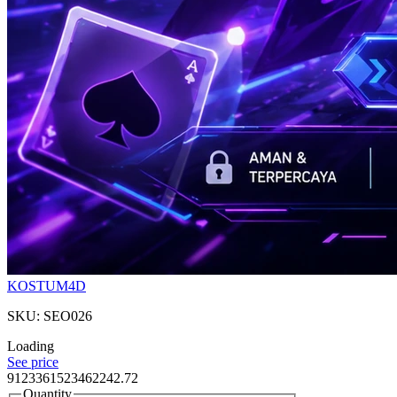
KOSTUM4D
SKU: SEO026
Loading
See price
9123361523462242.72
Quantity