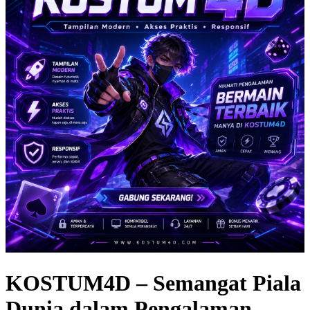
KOSTUM4D – Semangat Piala
Dunia dalam Pengalaman