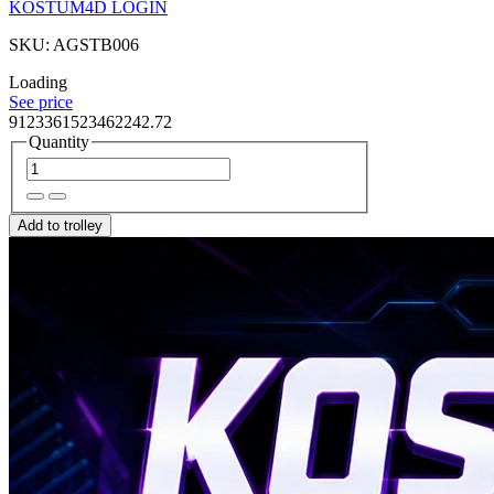
KOSTUM4D LOGIN
SKU: AGSTB006
Loading
See price
9123361523462242.72
Quantity
Add to trolley