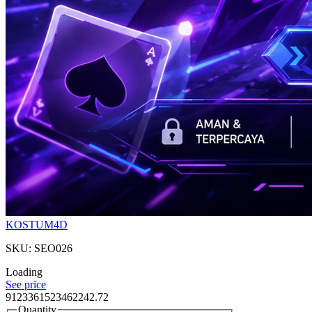
KOSTUM4D
SKU: SEO026
Loading
See price
9123361523462242.72
Quantity