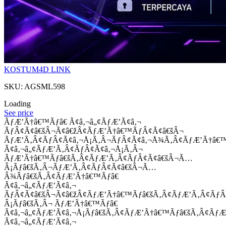
KOSTUM4D LINK
SKU: AGSML598
Loading
See price
ÃƒÆ’Ã†â€™Ãƒâ€ Ã¢â‚¬â„¢ÃƒÆ’Ã¢â‚¬
ÃƒÂ¢Ã¢â€šÂ¬Ã¢â€žÂ¢ÃƒÆ’Ã†â€™ÃƒÂ¢Ã¢â€šÂ¬
ÃƒÆ’Ã‚Â¢ÃƒÂ¢Ã¢â‚¬Å¡Ã‚Â¬ÃƒÂ¢Ã¢â‚¬Å¾Ã‚Â¢ÃƒÆ’Ã†â€
Ã¢â‚¬â„¢ÃƒÆ’Ã‚Â¢ÃƒÂ¢Ã¢â‚¬Å¡Ã‚Â¬
ÃƒÆ’Ã†â€™Ãƒâ€šÃ‚Â¢ÃƒÆ’Ã‚Â¢ÃƒÂ¢Ã¢â€šÂ¬Ã…
Â¡Ãƒâ€šÃ‚Â¬ÃƒÆ’Ã‚Â¢ÃƒÂ¢Ã¢â€šÂ¬Ã…
Â¾Ãƒâ€šÃ‚Â¢ÃƒÆ’Ã†â€™Ãƒâ€
Ã¢â‚¬â„¢ÃƒÆ’Ã¢â‚¬
ÃƒÂ¢Ã¢â€šÂ¬Ã¢â€žÂ¢ÃƒÆ’Ã†â€™Ãƒâ€šÃ‚Â¢ÃƒÆ’Ã‚Â¢Ãƒ
Â¡Ãƒâ€šÃ‚Â¬ ÃƒÆ’Ã†â€™Ãƒâ€
Ã¢â‚¬â„¢ÃƒÆ’Ã¢â‚¬Å¡Ãƒâ€šÃ‚Â¢ÃƒÆ’Ã†â€™Ãƒâ€šÃ‚Â¢ÃƒÆ
Ã¢â‚¬â„¢ÃƒÆ’Ã¢â‚¬