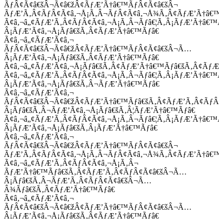
ÃƒÂ¢Ã¢â€šÂ¬Ã¢â€žÂ¢ÃƒÆ’Ã†â€™ÃƒÂ¢Ã¢â€šÂ¬
ÃƒÆ’Ã‚Â¢ÃƒÂ¢Ã¢â‚¬Å¡Ã‚Â¬ÃƒÂ¢Ã¢â‚¬Å¾Ã‚Â¢ÃƒÆ’Ã†â€
Ã¢â‚¬â„¢ÃƒÆ’Ã‚Â¢ÃƒÂ¢Ã¢â‚¬Å¡Ã‚Â¬Ãƒâ€¦Ã‚Â¡ÃƒÆ’Ã†â€
Â¡ÃƒÆ’Ã¢â‚¬Å¡Ãƒâ€šÃ‚Â¢ÃƒÆ’Ã†â€™Ãƒâ€
Ã¢â‚¬â„¢ÃƒÆ’Ã¢â‚¬
ÃƒÂ¢Ã¢â€šÂ¬Ã¢â€žÂ¢ÃƒÆ’Ã†â€™ÃƒÂ¢Ã¢â€šÂ¬Ã…
Â¡ÃƒÆ’Ã¢â‚¬Å¡Ãƒâ€šÃ‚Â¢ÃƒÆ’Ã†â€™Ãƒâ€
Ã¢â‚¬â„¢ÃƒÆ’Ã¢â‚¬Å¡Ãƒâ€šÃ‚Â¢ÃƒÆ’Ã†â€™Ãƒâ€šÃ‚Â¢ÃƒÆ
Ã¢â‚¬â„¢ÃƒÆ’Ã‚Â¢ÃƒÂ¢Ã¢â‚¬Å¡Ã‚Â¬Ãƒâ€¦Ã‚Â¡ÃƒÆ’Ã†â€
Â¡ÃƒÆ’Ã¢â‚¬Å¡Ãƒâ€šÃ‚Â¬ÃƒÆ’Ã†â€™Ãƒâ€
Ã¢â‚¬â„¢ÃƒÆ’Ã¢â‚¬
ÃƒÂ¢Ã¢â€šÂ¬Ã¢â€žÂ¢ÃƒÆ’Ã†â€™Ãƒâ€šÃ‚Â¢ÃƒÆ’Ã‚Â¢Ãƒ
Â¡Ãƒâ€šÃ‚Â¬ÃƒÆ’Ã¢â‚¬Å¡Ãƒâ€šÃ‚Â¦ÃƒÆ’Ã†â€™Ãƒâ€
Ã¢â‚¬â„¢ÃƒÆ’Ã‚Â¢ÃƒÂ¢Ã¢â‚¬Å¡Ã‚Â¬Ãƒâ€¦Ã‚Â¡ÃƒÆ’Ã†â€
Â¡ÃƒÆ’Ã¢â‚¬Å¡Ãƒâ€šÃ‚Â¡ÃƒÆ’Ã†â€™Ãƒâ€
Ã¢â‚¬â„¢ÃƒÆ’Ã¢â‚¬
ÃƒÂ¢Ã¢â€šÂ¬Ã¢â€žÂ¢ÃƒÆ’Ã†â€™ÃƒÂ¢Ã¢â€šÂ¬
ÃƒÆ’Ã‚Â¢ÃƒÂ¢Ã¢â‚¬Å¡Ã‚Â¬ÃƒÂ¢Ã¢â‚¬Å¾Ã‚Â¢ÃƒÆ’Ã†â€
Ã¢â‚¬â„¢ÃƒÆ’Ã‚Â¢ÃƒÂ¢Ã¢â‚¬Å¡Ã‚Â¬
ÃƒÆ’Ã†â€™Ãƒâ€šÃ‚Â¢ÃƒÆ’Ã‚Â¢ÃƒÂ¢Ã¢â€šÂ¬Ã…
Â¡Ãƒâ€šÃ‚Â¬ÃƒÆ’Ã‚Â¢ÃƒÂ¢Ã¢â€šÂ¬Ã…
Â¾Ãƒâ€šÃ‚Â¢ÃƒÆ’Ã†â€™Ãƒâ€
Ã¢â‚¬â„¢ÃƒÆ’Ã¢â‚¬
ÃƒÂ¢Ã¢â€šÂ¬Ã¢â€žÂ¢ÃƒÆ’Ã†â€™ÃƒÂ¢Ã¢â€šÂ¬Ã…
Â¡ÃƒÆ’Ã¢â‚¬Å¡Ãƒâ€šÃ‚Â¢ÃƒÆ’Ã†â€™Ãƒâ€