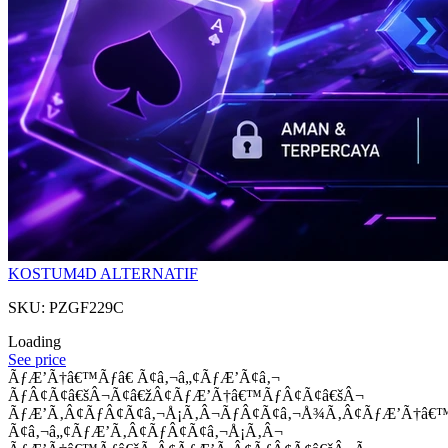
KOSTUM4D ALTERNATIF
SKU: PZGF229C
Loading
See price
ÃƒÆ’Ã†â€™Ãƒâ€ Ã¢â‚¬â„¢ÃƒÆ’Ã¢â‚¬
ÃƒÂ¢Ã¢â€šÂ¬Ã¢â€žÂ¢ÃƒÆ’Ã†â€™ÃƒÂ¢Ã¢â€šÂ¬
ÃƒÆ’Ã‚Â¢ÃƒÂ¢Ã¢â‚¬Å¡Ã‚Â¬ÃƒÂ¢Ã¢â‚¬Å¾Ã‚Â¢ÃƒÆ’Ã†â€
Ã¢â‚¬â„¢ÃƒÆ’Ã‚Â¢ÃƒÂ¢Ã¢â‚¬Å¡Ã‚Â¬