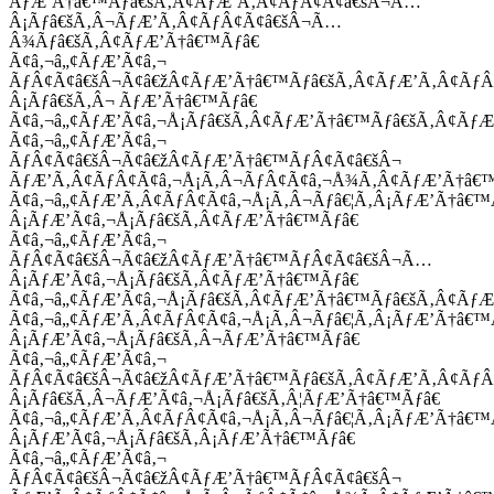
ÃƒÆ’Ã†â€™Ãƒâ€šÃ‚Â¢ÃƒÆ’Ã‚Â¢ÃƒÂ¢Ã¢â€šÂ¬Ã…
Â¡Ãƒâ€šÃ‚Â¬ÃƒÆ’Ã‚Â¢ÃƒÂ¢Ã¢â€šÂ¬Ã…
Â¾Ãƒâ€šÃ‚Â¢ÃƒÆ’Ã†â€™Ãƒâ€
Ã¢â‚¬â„¢ÃƒÆ’Ã¢â‚¬
ÃƒÂ¢Ã¢â€šÂ¬Ã¢â€žÂ¢ÃƒÆ’Ã†â€™Ãƒâ€šÃ‚Â¢ÃƒÆ’Ã‚Â¢Ãƒ
Â¡Ãƒâ€šÃ‚Â¬ ÃƒÆ’Ã†â€™Ãƒâ€
Ã¢â‚¬â„¢ÃƒÆ’Ã¢â‚¬Å¡Ãƒâ€šÃ‚Â¢ÃƒÆ’Ã†â€™Ãƒâ€šÃ‚Â¢ÃƒÆ
Ã¢â‚¬â„¢ÃƒÆ’Ã¢â‚¬
ÃƒÂ¢Ã¢â€šÂ¬Ã¢â€žÂ¢ÃƒÆ’Ã†â€™ÃƒÂ¢Ã¢â€šÂ¬
ÃƒÆ’Ã‚Â¢ÃƒÂ¢Ã¢â‚¬Å¡Ã‚Â¬ÃƒÂ¢Ã¢â‚¬Å¾Ã‚Â¢ÃƒÆ’Ã†â€
Ã¢â‚¬â„¢ÃƒÆ’Ã‚Â¢ÃƒÂ¢Ã¢â‚¬Å¡Ã‚Â¬Ãƒâ€¦Ã‚Â¡ÃƒÆ’Ã†â€
Â¡ÃƒÆ’Ã¢â‚¬Å¡Ãƒâ€šÃ‚Â¢ÃƒÆ’Ã†â€™Ãƒâ€
Ã¢â‚¬â„¢ÃƒÆ’Ã¢â‚¬
ÃƒÂ¢Ã¢â€šÂ¬Ã¢â€žÂ¢ÃƒÆ’Ã†â€™ÃƒÂ¢Ã¢â€šÂ¬Ã…
Â¡ÃƒÆ’Ã¢â‚¬Å¡Ãƒâ€šÃ‚Â¢ÃƒÆ’Ã†â€™Ãƒâ€
Ã¢â‚¬â„¢ÃƒÆ’Ã¢â‚¬Å¡Ãƒâ€šÃ‚Â¢ÃƒÆ’Ã†â€™Ãƒâ€šÃ‚Â¢ÃƒÆ
Ã¢â‚¬â„¢ÃƒÆ’Ã‚Â¢ÃƒÂ¢Ã¢â‚¬Å¡Ã‚Â¬Ãƒâ€¦Ã‚Â¡ÃƒÆ’Ã†â€
Â¡ÃƒÆ’Ã¢â‚¬Å¡Ãƒâ€šÃ‚Â¬ÃƒÆ’Ã†â€™Ãƒâ€
Ã¢â‚¬â„¢ÃƒÆ’Ã¢â‚¬
ÃƒÂ¢Ã¢â€šÂ¬Ã¢â€žÂ¢ÃƒÆ’Ã†â€™Ãƒâ€šÃ‚Â¢ÃƒÆ’Ã‚Â¢Ãƒ
Â¡Ãƒâ€šÃ‚Â¬ÃƒÆ’Ã¢â‚¬Å¡Ãƒâ€šÃ‚Â¦ÃƒÆ’Ã†â€™Ãƒâ€
Ã¢â‚¬â„¢ÃƒÆ’Ã‚Â¢ÃƒÂ¢Ã¢â‚¬Å¡Ã‚Â¬Ãƒâ€¦Ã‚Â¡ÃƒÆ’Ã†â€
Â¡ÃƒÆ’Ã¢â‚¬Å¡Ãƒâ€šÃ‚Â¡ÃƒÆ’Ã†â€™Ãƒâ€
Ã¢â‚¬â„¢ÃƒÆ’Ã¢â‚¬
ÃƒÂ¢Ã¢â€šÂ¬Ã¢â€žÂ¢ÃƒÆ’Ã†â€™ÃƒÂ¢Ã¢â€šÂ¬