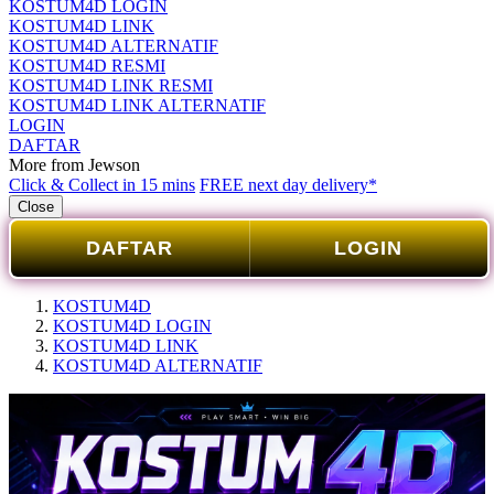
KOSTUM4D LOGIN
KOSTUM4D LINK
KOSTUM4D ALTERNATIF
KOSTUM4D RESMI
KOSTUM4D LINK RESMI
KOSTUM4D LINK ALTERNATIF
LOGIN
DAFTAR
More from Jewson
Click & Collect in 15 mins
FREE next day delivery*
Close
DAFTAR
LOGIN
KOSTUM4D
KOSTUM4D LOGIN
KOSTUM4D LINK
KOSTUM4D ALTERNATIF