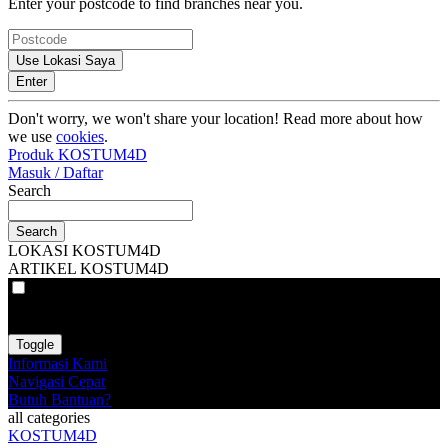
Enter your postcode to find branches near you.
Use Lokasi Saya
Enter
Don't worry, we won't share your location! Read more about how
we use
cookies
.
Produk KOSTUM4D
Masuk / Daftar
Search
Search
LOKASI KOSTUM4D
ARTIKEL KOSTUM4D
VAT
EX
INC
Toggle
Informasi Kami
Navigasi Cepat
Butuh Bantuan?
all categories
KOSTUM4D