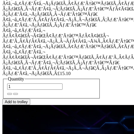
Ã¢â‚¬â„¢ÃƒÆ’Ã¢â‚¬Å¡Ãƒâ€šÃ‚Â¢ÃƒÆ’Ã†â€™Ãƒâ€šÃ‚Â¢Ãƒ
Â¡Ãƒâ€šÃ‚Â¬ÃƒÆ’Ã¢â‚¬Â¦Ãƒâ€šÃ‚Â¡ÃƒÆ’Ã†â€™ÃƒÂ¢Ã¢â
Â¡ÃƒÆ’Ã¢â‚¬Å¡Ãƒâ€šÃ‚Â¬ÃƒÆ’Ã†â€™Ãƒâ€
Ã¢â‚¬â„¢ÃƒÆ’Ã‚Â¢ÃƒÂ¢Ã¢â‚¬Å¡Ã‚Â¬Ãƒâ€šÃ‚Â¦ÃƒÆ’Ã†â€
Â¡ÃƒÆ’Ã¢â‚¬Å¡Ãƒâ€šÃ‚Â¡ÃƒÆ’Ã†â€™Ãƒâ€
Ã¢â‚¬â„¢ÃƒÆ’Ã¢â‚¬
ÃƒÂ¢Ã¢â€šÂ¬Ã¢â€žÂ¢ÃƒÆ’Ã†â€™ÃƒÂ¢Ã¢â€šÂ¬
ÃƒÆ’Ã‚Â¢ÃƒÂ¢Ã¢â‚¬Å¡Ã‚Â¬ÃƒÂ¢Ã¢â‚¬Å¾Ã‚Â¢ÃƒÆ’Ã†â€
Ã¢â‚¬â„¢ÃƒÆ’Ã¢â‚¬Å¡Ãƒâ€šÃ‚Â¢ÃƒÆ’Ã†â€™Ãƒâ€šÃ‚Â¢ÃƒÆ
Ã¢â‚¬â„¢ÃƒÆ’Ã¢â‚¬
ÃƒÂ¢Ã¢â€šÂ¬Ã¢â€žÂ¢ÃƒÆ’Ã†â€™Ãƒâ€šÃ‚Â¢ÃƒÆ’Ã‚Â¢Ãƒ
Â¡Ãƒâ€šÃ‚Â¬ÃƒÆ’Ã¢â‚¬Â¦Ãƒâ€šÃ‚Â¡ÃƒÆ’Ã†â€™Ãƒâ€
Ã¢â‚¬â„¢ÃƒÆ’Ã‚Â¢ÃƒÂ¢Ã¢â‚¬Å¡Ã‚Â¬Ãƒâ€¦Ã‚Â¡ÃƒÆ’Ã†â€
Â¡ÃƒÆ’Ã¢â‚¬Å¡Ãƒâ€šÃ‚Â£15.10
Quantity
Add to trolley