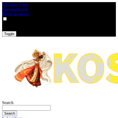
Informasi Kami
Navigasi Cepat
Butuh Bantuan?
VAT
EX
INC
Toggle
Search
Search