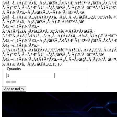
Ã¢â‚¬â„¢ÃƒÆ’Ã¢â‚¬Å¡Ãƒâ€šÃ‚Â¢ÃƒÆ’Ã†â€™Ãƒâ€šÃ‚Â¢Ãƒ
Â¡Ãƒâ€šÃ‚Â¬ÃƒÆ’Ã¢â‚¬Â¦Ãƒâ€šÃ‚Â¡ÃƒÆ’Ã†â€™ÃƒÂ¢Ã¢â
Â¡ÃƒÆ’Ã¢â‚¬Å¡Ãƒâ€šÃ‚Â¬ÃƒÆ’Ã†â€™Ãƒâ€
Ã¢â‚¬â„¢ÃƒÆ’Ã‚Â¢ÃƒÂ¢Ã¢â‚¬Å¡Ã‚Â¬Ãƒâ€šÃ‚Â¦ÃƒÆ’Ã†â€
Â¡ÃƒÆ’Ã¢â‚¬Å¡Ãƒâ€šÃ‚Â¡ÃƒÆ’Ã†â€™Ãƒâ€
Ã¢â‚¬â„¢ÃƒÆ’Ã¢â‚¬
ÃƒÂ¢Ã¢â€šÂ¬Ã¢â€žÂ¢ÃƒÆ’Ã†â€™ÃƒÂ¢Ã¢â€šÂ¬
ÃƒÆ’Ã‚Â¢ÃƒÂ¢Ã¢â‚¬Å¡Ã‚Â¬ÃƒÂ¢Ã¢â‚¬Å¾Ã‚Â¢ÃƒÆ’Ã†â€
Ã¢â‚¬â„¢ÃƒÆ’Ã¢â‚¬Å¡Ãƒâ€šÃ‚Â¢ÃƒÆ’Ã†â€™Ãƒâ€šÃ‚Â¢ÃƒÆ
Ã¢â‚¬â„¢ÃƒÆ’Ã¢â‚¬
ÃƒÂ¢Ã¢â€šÂ¬Ã¢â€žÂ¢ÃƒÆ’Ã†â€™Ãƒâ€šÃ‚Â¢ÃƒÆ’Ã‚Â¢Ãƒ
Â¡Ãƒâ€šÃ‚Â¬ÃƒÆ’Ã¢â‚¬Â¦Ãƒâ€šÃ‚Â¡ÃƒÆ’Ã†â€™Ãƒâ€
Ã¢â‚¬â„¢ÃƒÆ’Ã‚Â¢ÃƒÂ¢Ã¢â‚¬Å¡Ã‚Â¬Ãƒâ€¦Ã‚Â¡ÃƒÆ’Ã†â€
Â¡ÃƒÆ’Ã¢â‚¬Å¡Ãƒâ€šÃ‚Â£15.10
Quantity
Add to trolley