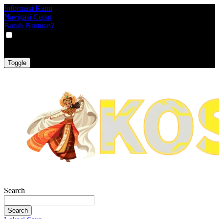
Informasi Kami
Navigasi Cepat
Butuh Bantuan?
VAT
EX
INC
Toggle
Search
Search