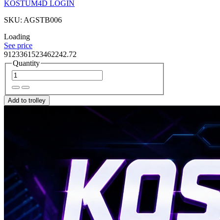
KOSTUM4D LOGIN
SKU: AGSTB006
Loading
See price
9123361523462242.72
Quantity
Add to trolley