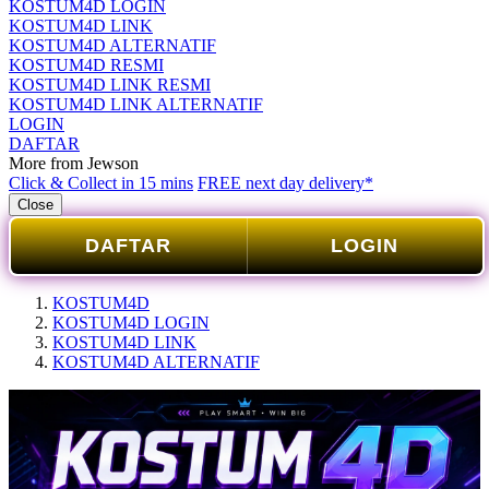
KOSTUM4D LOGIN
KOSTUM4D LINK
KOSTUM4D ALTERNATIF
KOSTUM4D RESMI
KOSTUM4D LINK RESMI
KOSTUM4D LINK ALTERNATIF
LOGIN
DAFTAR
More from Jewson
Click & Collect in 15 mins
FREE next day delivery*
Close
DAFTAR
LOGIN
KOSTUM4D
KOSTUM4D LOGIN
KOSTUM4D LINK
KOSTUM4D ALTERNATIF