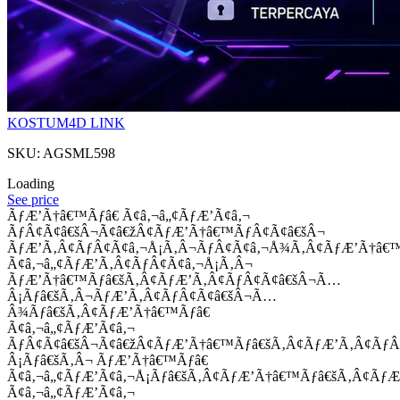
KOSTUM4D LINK
SKU: AGSML598
Loading
See price
ÃƒÆ’Ã†â€™Ãƒâ€ Ã¢â‚¬â„¢ÃƒÆ’Ã¢â‚¬
ÃƒÂ¢Ã¢â€šÂ¬Ã¢â€žÂ¢ÃƒÆ’Ã†â€™ÃƒÂ¢Ã¢â€šÂ¬
ÃƒÆ’Ã‚Â¢ÃƒÂ¢Ã¢â‚¬Å¡Ã‚Â¬ÃƒÂ¢Ã¢â‚¬Å¾Ã‚Â¢ÃƒÆ’Ã†â€
Ã¢â‚¬â„¢ÃƒÆ’Ã‚Â¢ÃƒÂ¢Ã¢â‚¬Å¡Ã‚Â¬
ÃƒÆ’Ã†â€™Ãƒâ€šÃ‚Â¢ÃƒÆ’Ã‚Â¢ÃƒÂ¢Ã¢â€šÂ¬Ã…
Â¡Ãƒâ€šÃ‚Â¬ÃƒÆ’Ã‚Â¢ÃƒÂ¢Ã¢â€šÂ¬Ã…
Â¾Ãƒâ€šÃ‚Â¢ÃƒÆ’Ã†â€™Ãƒâ€
Ã¢â‚¬â„¢ÃƒÆ’Ã¢â‚¬
ÃƒÂ¢Ã¢â€šÂ¬Ã¢â€žÂ¢ÃƒÆ’Ã†â€™Ãƒâ€šÃ‚Â¢ÃƒÆ’Ã‚Â¢Ãƒ
Â¡Ãƒâ€šÃ‚Â¬ ÃƒÆ’Ã†â€™Ãƒâ€
Ã¢â‚¬â„¢ÃƒÆ’Ã¢â‚¬Å¡Ãƒâ€šÃ‚Â¢ÃƒÆ’Ã†â€™Ãƒâ€šÃ‚Â¢ÃƒÆ
Ã¢â‚¬â„¢ÃƒÆ’Ã¢â‚¬