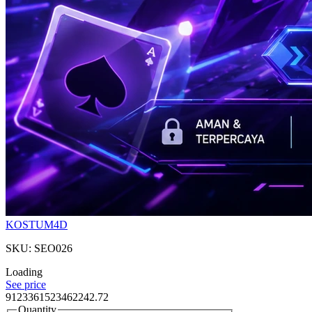
KOSTUM4D
SKU: SEO026
Loading
See price
9123361523462242.72
Quantity