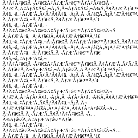
ÃƒÂ¢Ã¢â€šÂ¬Ã¢â€žÂ¢ÃƒÆ’Ã†â€™ÃƒÂ¢Ã¢â€šÂ¬
ÃƒÆ’Ã‚Â¢ÃƒÂ¢Ã¢â‚¬Å¡Ã‚Â¬ÃƒÂ¢Ã¢â‚¬Å¾Ã‚Â¢ÃƒÆ’Ã†â€
Ã¢â‚¬â„¢ÃƒÆ’Ã‚Â¢ÃƒÂ¢Ã¢â‚¬Å¡Ã‚Â¬Ãƒâ€¦Ã‚Â¡ÃƒÆ’Ã†â€
Â¡ÃƒÆ’Ã¢â‚¬Å¡Ãƒâ€šÃ‚Â¢ÃƒÆ’Ã†â€™Ãƒâ€
Ã¢â‚¬â„¢ÃƒÆ’Ã¢â‚¬
ÃƒÂ¢Ã¢â€šÂ¬Ã¢â€žÂ¢ÃƒÆ’Ã†â€™ÃƒÂ¢Ã¢â€šÂ¬Ã…
Â¡ÃƒÆ’Ã¢â‚¬Å¡Ãƒâ€šÃ‚Â¢ÃƒÆ’Ã†â€™Ãƒâ€
Ã¢â‚¬â„¢ÃƒÆ’Ã¢â‚¬Å¡Ãƒâ€šÃ‚Â¢ÃƒÆ’Ã†â€™Ãƒâ€šÃ‚Â¢ÃƒÆ
Ã¢â‚¬â„¢ÃƒÆ’Ã‚Â¢ÃƒÂ¢Ã¢â‚¬Å¡Ã‚Â¬Ãƒâ€¦Ã‚Â¡ÃƒÆ’Ã†â€
Â¡ÃƒÆ’Ã¢â‚¬Å¡Ãƒâ€šÃ‚Â¬ÃƒÆ’Ã†â€™Ãƒâ€
Ã¢â‚¬â„¢ÃƒÆ’Ã¢â‚¬
ÃƒÂ¢Ã¢â€šÂ¬Ã¢â€žÂ¢ÃƒÆ’Ã†â€™Ãƒâ€šÃ‚Â¢ÃƒÆ’Ã‚Â¢Ãƒ
Â¡Ãƒâ€šÃ‚Â¬ÃƒÆ’Ã¢â‚¬Å¡Ãƒâ€šÃ‚Â¦ÃƒÆ’Ã†â€™Ãƒâ€
Ã¢â‚¬â„¢ÃƒÆ’Ã‚Â¢ÃƒÂ¢Ã¢â‚¬Å¡Ã‚Â¬Ãƒâ€¦Ã‚Â¡ÃƒÆ’Ã†â€
Â¡ÃƒÆ’Ã¢â‚¬Å¡Ãƒâ€šÃ‚Â¡ÃƒÆ’Ã†â€™Ãƒâ€
Ã¢â‚¬â„¢ÃƒÆ’Ã¢â‚¬
ÃƒÂ¢Ã¢â€šÂ¬Ã¢â€žÂ¢ÃƒÆ’Ã†â€™ÃƒÂ¢Ã¢â€šÂ¬
ÃƒÆ’Ã‚Â¢ÃƒÂ¢Ã¢â‚¬Å¡Ã‚Â¬ÃƒÂ¢Ã¢â‚¬Å¾Ã‚Â¢ÃƒÆ’Ã†â€
Ã¢â‚¬â„¢ÃƒÆ’Ã‚Â¢ÃƒÂ¢Ã¢â‚¬Å¡Ã‚Â¬
ÃƒÆ’Ã†â€™Ãƒâ€šÃ‚Â¢ÃƒÆ’Ã‚Â¢ÃƒÂ¢Ã¢â€šÂ¬Ã…
Â¡Ãƒâ€šÃ‚Â¬ÃƒÆ’Ã‚Â¢ÃƒÂ¢Ã¢â€šÂ¬Ã…
Â¾Ãƒâ€šÃ‚Â¢ÃƒÆ’Ã†â€™Ãƒâ€
Ã¢â‚¬â„¢ÃƒÆ’Ã¢â‚¬
ÃƒÂ¢Ã¢â€šÂ¬Ã¢â€žÂ¢ÃƒÆ’Ã†â€™ÃƒÂ¢Ã¢â€šÂ¬Ã…
Â¡ÃƒÆ’Ã¢â‚¬Å¡Ãƒâ€šÃ‚Â¢ÃƒÆ’Ã†â€™Ãƒâ€