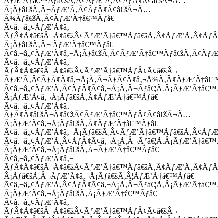
ÃƒÆ’Ã†â€™Ãƒâ€šÃ‚Â¢ÃƒÆ’Ã‚Â¢ÃƒÂ¢Ã¢â€šÂ¬Ã…
Â¡Ãƒâ€šÃ‚Â¬ÃƒÆ’Ã‚Â¢ÃƒÂ¢Ã¢â€šÂ¬Ã…
Â¾Ãƒâ€šÃ‚Â¢ÃƒÆ’Ã†â€™Ãƒâ€
Ã¢â‚¬â„¢ÃƒÆ’Ã¢â‚¬
ÃƒÂ¢Ã¢â€šÂ¬Ã¢â€žÂ¢ÃƒÆ’Ã†â€™Ãƒâ€šÃ‚Â¢ÃƒÆ’Ã‚Â¢Ãƒ
Â¡Ãƒâ€šÃ‚Â¬ ÃƒÆ’Ã†â€™Ãƒâ€
Ã¢â‚¬â„¢ÃƒÆ’Ã¢â‚¬Å¡Ãƒâ€šÃ‚Â¢ÃƒÆ’Ã†â€™Ãƒâ€šÃ‚Â¢ÃƒÆ
Ã¢â‚¬â„¢ÃƒÆ’Ã¢â‚¬
ÃƒÂ¢Ã¢â€šÂ¬Ã¢â€žÂ¢ÃƒÆ’Ã†â€™ÃƒÂ¢Ã¢â€šÂ¬
ÃƒÆ’Ã‚Â¢ÃƒÂ¢Ã¢â‚¬Å¡Ã‚Â¬ÃƒÂ¢Ã¢â‚¬Å¾Ã‚Â¢ÃƒÆ’Ã†â€
Ã¢â‚¬â„¢ÃƒÆ’Ã‚Â¢ÃƒÂ¢Ã¢â‚¬Å¡Ã‚Â¬Ãƒâ€¦Ã‚Â¡ÃƒÆ’Ã†â€
Â¡ÃƒÆ’Ã¢â‚¬Å¡Ãƒâ€šÃ‚Â¢ÃƒÆ’Ã†â€™Ãƒâ€
Ã¢â‚¬â„¢ÃƒÆ’Ã¢â‚¬
ÃƒÂ¢Ã¢â€šÂ¬Ã¢â€žÂ¢ÃƒÆ’Ã†â€™ÃƒÂ¢Ã¢â€šÂ¬Ã…
Â¡ÃƒÆ’Ã¢â‚¬Å¡Ãƒâ€šÃ‚Â¢ÃƒÆ’Ã†â€™Ãƒâ€
Ã¢â‚¬â„¢ÃƒÆ’Ã¢â‚¬Å¡Ãƒâ€šÃ‚Â¢ÃƒÆ’Ã†â€™Ãƒâ€šÃ‚Â¢ÃƒÆ
Ã¢â‚¬â„¢ÃƒÆ’Ã‚Â¢ÃƒÂ¢Ã¢â‚¬Å¡Ã‚Â¬Ãƒâ€¦Ã‚Â¡ÃƒÆ’Ã†â€
Â¡ÃƒÆ’Ã¢â‚¬Å¡Ãƒâ€šÃ‚Â¬ÃƒÆ’Ã†â€™Ãƒâ€
Ã¢â‚¬â„¢ÃƒÆ’Ã¢â‚¬
ÃƒÂ¢Ã¢â€šÂ¬Ã¢â€žÂ¢ÃƒÆ’Ã†â€™Ãƒâ€šÃ‚Â¢ÃƒÆ’Ã‚Â¢Ãƒ
Â¡Ãƒâ€šÃ‚Â¬ÃƒÆ’Ã¢â‚¬Å¡Ãƒâ€šÃ‚Â¦ÃƒÆ’Ã†â€™Ãƒâ€
Ã¢â‚¬â„¢ÃƒÆ’Ã‚Â¢ÃƒÂ¢Ã¢â‚¬Å¡Ã‚Â¬Ãƒâ€¦Ã‚Â¡ÃƒÆ’Ã†â€
Â¡ÃƒÆ’Ã¢â‚¬Å¡Ãƒâ€šÃ‚Â¡ÃƒÆ’Ã†â€™Ãƒâ€
Ã¢â‚¬â„¢ÃƒÆ’Ã¢â‚¬
ÃƒÂ¢Ã¢â€šÂ¬Ã¢â€žÂ¢ÃƒÆ’Ã†â€™ÃƒÂ¢Ã¢â€šÂ¬