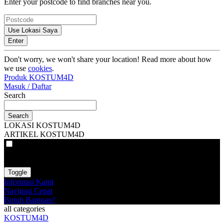
Enter your postcode to find branches near you.
Use Lokasi Saya
Enter
Don't worry, we won't share your location! Read more about how
we use
cookies
.
Produk KOSTUM4D
Masuk / Daftar
Search
Search
LOKASI KOSTUM4D
ARTIKEL KOSTUM4D
VAT
EX
INC
Toggle
Informasi Kami
Navigasi Cepat
Butuh Bantuan?
all categories
KOSTUM4D