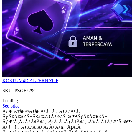
KOSTUM4D ALTERNATIF
SKU: PZGF229C
Loading
See price
ÃƒÆ’Ã†â€™Ãƒâ€ Ã¢â‚¬â„¢ÃƒÆ’Ã¢â‚¬
ÃƒÂ¢Ã¢â€šÂ¬Ã¢â€žÂ¢ÃƒÆ’Ã†â€™ÃƒÂ¢Ã¢â€šÂ¬
ÃƒÆ’Ã‚Â¢ÃƒÂ¢Ã¢â‚¬Å¡Ã‚Â¬ÃƒÂ¢Ã¢â‚¬Å¾Ã‚Â¢ÃƒÆ’Ã†â€
Ã¢â‚¬â„¢ÃƒÆ’Ã‚Â¢ÃƒÂ¢Ã¢â‚¬Å¡Ã‚Â¬