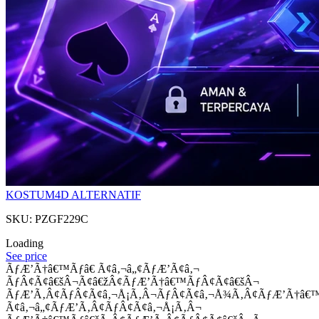
KOSTUM4D ALTERNATIF
SKU: PZGF229C
Loading
See price
ÃƒÆ’Ã†â€™Ãƒâ€ Ã¢â‚¬â„¢ÃƒÆ’Ã¢â‚¬
ÃƒÂ¢Ã¢â€šÂ¬Ã¢â€žÂ¢ÃƒÆ’Ã†â€™ÃƒÂ¢Ã¢â€šÂ¬
ÃƒÆ’Ã‚Â¢ÃƒÂ¢Ã¢â‚¬Å¡Ã‚Â¬ÃƒÂ¢Ã¢â‚¬Å¾Ã‚Â¢ÃƒÆ’Ã†â€
Ã¢â‚¬â„¢ÃƒÆ’Ã‚Â¢ÃƒÂ¢Ã¢â‚¬Å¡Ã‚Â¬