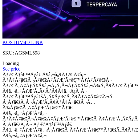
KOSTUM4D LINK
SKU: AGSML598
Loading
See price
ÃƒÆ’Ã†â€™Ãƒâ€ Ã¢â‚¬â„¢ÃƒÆ’Ã¢â‚¬
ÃƒÂ¢Ã¢â€šÂ¬Ã¢â€žÂ¢ÃƒÆ’Ã†â€™ÃƒÂ¢Ã¢â€šÂ¬
ÃƒÆ’Ã‚Â¢ÃƒÂ¢Ã¢â‚¬Å¡Ã‚Â¬ÃƒÂ¢Ã¢â‚¬Å¾Ã‚Â¢ÃƒÆ’Ã†â€
Ã¢â‚¬â„¢ÃƒÆ’Ã‚Â¢ÃƒÂ¢Ã¢â‚¬Å¡Ã‚Â¬
ÃƒÆ’Ã†â€™Ãƒâ€šÃ‚Â¢ÃƒÆ’Ã‚Â¢ÃƒÂ¢Ã¢â€šÂ¬Ã…
Â¡Ãƒâ€šÃ‚Â¬ÃƒÆ’Ã‚Â¢ÃƒÂ¢Ã¢â€šÂ¬Ã…
Â¾Ãƒâ€šÃ‚Â¢ÃƒÆ’Ã†â€™Ãƒâ€
Ã¢â‚¬â„¢ÃƒÆ’Ã¢â‚¬
ÃƒÂ¢Ã¢â€šÂ¬Ã¢â€žÂ¢ÃƒÆ’Ã†â€™Ãƒâ€šÃ‚Â¢ÃƒÆ’Ã‚Â¢Ãƒ
Â¡Ãƒâ€šÃ‚Â¬ ÃƒÆ’Ã†â€™Ãƒâ€
Ã¢â‚¬â„¢ÃƒÆ’Ã¢â‚¬Å¡Ãƒâ€šÃ‚Â¢ÃƒÆ’Ã†â€™Ãƒâ€šÃ‚Â¢ÃƒÆ
Ã¢â‚¬â„¢ÃƒÆ’Ã¢â‚¬