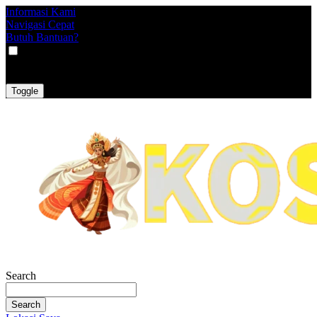
Informasi Kami
Navigasi Cepat
Butuh Bantuan?
VAT
EX
INC
Toggle
Search
Search