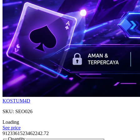
KOSTUM4D
SKU: SEO026
Loading
See price
9123361523462242.72
Quantity