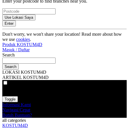
Enter your postcode to find branches near you.
Use Lokasi Saya
Enter
Don't worry, we won't share your location! Read more about how
we use
cookies
.
Produk KOSTUM4D
Masuk / Daftar
Search
Search
LOKASI KOSTUM4D
ARTIKEL KOSTUM4D
VAT
EX
INC
Toggle
Informasi Kami
Navigasi Cepat
Butuh Bantuan?
all categories
KOSTUM4D