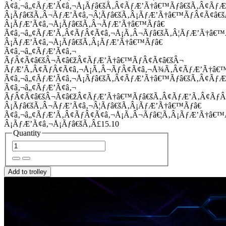
Ã¢â‚¬â„¢ÃƒÆ’Ã¢â‚¬Å¡Ãƒâ€šÃ‚Â¢ÃƒÆ’Ã†â€™Ãƒâ€šÃ‚Â¢Ãƒ
Â¡Ãƒâ€šÃ‚Â¬ÃƒÆ’Ã¢â‚¬Â¦Ãƒâ€šÃ‚Â¡ÃƒÆ’Ã†â€™ÃƒÂ¢Ã¢â
Â¡ÃƒÆ’Ã¢â‚¬Å¡Ãƒâ€šÃ‚Â¬ÃƒÆ’Ã†â€™Ãƒâ€
Ã¢â‚¬â„¢ÃƒÆ’Ã‚Â¢ÃƒÂ¢Ã¢â‚¬Å¡Ã‚Â¬Ãƒâ€šÃ‚Â¦ÃƒÆ’Ã†â€
Â¡ÃƒÆ’Ã¢â‚¬Å¡Ãƒâ€šÃ‚Â¡ÃƒÆ’Ã†â€™Ãƒâ€
Ã¢â‚¬â„¢ÃƒÆ’Ã¢â‚¬
ÃƒÂ¢Ã¢â€šÂ¬Ã¢â€žÂ¢ÃƒÆ’Ã†â€™ÃƒÂ¢Ã¢â€šÂ¬
ÃƒÆ’Ã‚Â¢ÃƒÂ¢Ã¢â‚¬Å¡Ã‚Â¬ÃƒÂ¢Ã¢â‚¬Å¾Ã‚Â¢ÃƒÆ’Ã†â€
Ã¢â‚¬â„¢ÃƒÆ’Ã¢â‚¬Å¡Ãƒâ€šÃ‚Â¢ÃƒÆ’Ã†â€™Ãƒâ€šÃ‚Â¢ÃƒÆ
Ã¢â‚¬â„¢ÃƒÆ’Ã¢â‚¬
ÃƒÂ¢Ã¢â€šÂ¬Ã¢â€žÂ¢ÃƒÆ’Ã†â€™Ãƒâ€šÃ‚Â¢ÃƒÆ’Ã‚Â¢Ãƒ
Â¡Ãƒâ€šÃ‚Â¬ÃƒÆ’Ã¢â‚¬Â¦Ãƒâ€šÃ‚Â¡ÃƒÆ’Ã†â€™Ãƒâ€
Ã¢â‚¬â„¢ÃƒÆ’Ã‚Â¢ÃƒÂ¢Ã¢â‚¬Å¡Ã‚Â¬Ãƒâ€¦Ã‚Â¡ÃƒÆ’Ã†â€
Â¡ÃƒÆ’Ã¢â‚¬Å¡Ãƒâ€šÃ‚Â£15.10
Quantity
Add to trolley