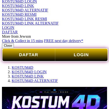
KOSTUM4D LOGIN
KOSTUM4D LINK
KOSTUM4D ALTERNATIF
KOSTUM4D RESMI
KOSTUM4D LINK RESMI
KOSTUM4D LINK ALTERNATIF
LOGIN
DAFTAR
More from Jewson
Click & Collect in 15 mins
FREE next day delivery*
Close
DAFTAR
LOGIN
KOSTUM4D
KOSTUM4D LOGIN
KOSTUM4D LINK
KOSTUM4D ALTERNATIF