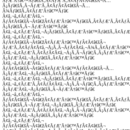
ÃƒÆ’Ã†â€™Ãƒâ€šÃ‚Â¢ÃƒÆ’Ã‚Â¢ÃƒÂ¢Ã¢â€šÂ¬Ã…
Â¡Ãƒâ€šÃ‚Â¬ÃƒÆ’Ã‚Â¢ÃƒÂ¢Ã¢â€šÂ¬Ã…
Â¾Ãƒâ€šÃ‚Â¢ÃƒÆ’Ã†â€™Ãƒâ€
Ã¢â‚¬â„¢ÃƒÆ’Ã¢â‚¬
ÃƒÂ¢Ã¢â€šÂ¬Ã¢â€žÂ¢ÃƒÆ’Ã†â€™Ãƒâ€šÃ‚Â¢ÃƒÆ’Ã‚Â¢Ãƒ
Â¡Ãƒâ€šÃ‚Â¬ ÃƒÆ’Ã†â€™Ãƒâ€
Ã¢â‚¬â„¢ÃƒÆ’Ã¢â‚¬Å¡Ãƒâ€šÃ‚Â¢ÃƒÆ’Ã†â€™Ãƒâ€šÃ‚Â¢ÃƒÆ
Ã¢â‚¬â„¢ÃƒÆ’Ã¢â‚¬
ÃƒÂ¢Ã¢â€šÂ¬Ã¢â€žÂ¢ÃƒÆ’Ã†â€™ÃƒÂ¢Ã¢â€šÂ¬
ÃƒÆ’Ã‚Â¢ÃƒÂ¢Ã¢â‚¬Å¡Ã‚Â¬ÃƒÂ¢Ã¢â‚¬Å¾Ã‚Â¢ÃƒÆ’Ã†â€
Ã¢â‚¬â„¢ÃƒÆ’Ã‚Â¢ÃƒÂ¢Ã¢â‚¬Å¡Ã‚Â¬Ãƒâ€¦Ã‚Â¡ÃƒÆ’Ã†â€
Â¡ÃƒÆ’Ã¢â‚¬Å¡Ãƒâ€šÃ‚Â¢ÃƒÆ’Ã†â€™Ãƒâ€
Ã¢â‚¬â„¢ÃƒÆ’Ã¢â‚¬
ÃƒÂ¢Ã¢â€šÂ¬Ã¢â€žÂ¢ÃƒÆ’Ã†â€™ÃƒÂ¢Ã¢â€šÂ¬Ã…
Â¡ÃƒÆ’Ã¢â‚¬Å¡Ãƒâ€šÃ‚Â¢ÃƒÆ’Ã†â€™Ãƒâ€
Ã¢â‚¬â„¢ÃƒÆ’Ã¢â‚¬Å¡Ãƒâ€šÃ‚Â¢ÃƒÆ’Ã†â€™Ãƒâ€šÃ‚Â¢ÃƒÆ
Ã¢â‚¬â„¢ÃƒÆ’Ã‚Â¢ÃƒÂ¢Ã¢â‚¬Å¡Ã‚Â¬Ãƒâ€¦Ã‚Â¡ÃƒÆ’Ã†â€
Â¡ÃƒÆ’Ã¢â‚¬Å¡Ãƒâ€šÃ‚Â¬ÃƒÆ’Ã†â€™Ãƒâ€
Ã¢â‚¬â„¢ÃƒÆ’Ã¢â‚¬
ÃƒÂ¢Ã¢â€šÂ¬Ã¢â€žÂ¢ÃƒÆ’Ã†â€™Ãƒâ€šÃ‚Â¢ÃƒÆ’Ã‚Â¢Ãƒ
Â¡Ãƒâ€šÃ‚Â¬ÃƒÆ’Ã¢â‚¬Å¡Ãƒâ€šÃ‚Â¦ÃƒÆ’Ã†â€™Ãƒâ€
Ã¢â‚¬â„¢ÃƒÆ’Ã‚Â¢ÃƒÂ¢Ã¢â‚¬Å¡Ã‚Â¬Ãƒâ€¦Ã‚Â¡ÃƒÆ’Ã†â€
Â¡ÃƒÆ’Ã¢â‚¬Å¡Ãƒâ€šÃ‚Â¡ÃƒÆ’Ã†â€™Ãƒâ€
Ã¢â‚¬â„¢ÃƒÆ’Ã¢â‚¬
ÃƒÂ¢Ã¢â€šÂ¬Ã¢â€žÂ¢ÃƒÆ’Ã†â€™ÃƒÂ¢Ã¢â€šÂ¬