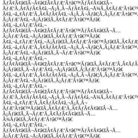
ÃƒÂ¢Ã¢â€šÂ¬Ã¢â€žÂ¢ÃƒÆ’Ã†â€™ÃƒÂ¢Ã¢â€šÂ¬
ÃƒÆ’Ã‚Â¢ÃƒÂ¢Ã¢â‚¬Å¡Ã‚Â¬ÃƒÂ¢Ã¢â‚¬Å¾Ã‚Â¢ÃƒÆ’Ã†â€
Ã¢â‚¬â„¢ÃƒÆ’Ã‚Â¢ÃƒÂ¢Ã¢â‚¬Å¡Ã‚Â¬Ãƒâ€¦Ã‚Â¡ÃƒÆ’Ã†â€
Â¡ÃƒÆ’Ã¢â‚¬Å¡Ãƒâ€šÃ‚Â¢ÃƒÆ’Ã†â€™Ãƒâ€
Ã¢â‚¬â„¢ÃƒÆ’Ã¢â‚¬
ÃƒÂ¢Ã¢â€šÂ¬Ã¢â€žÂ¢ÃƒÆ’Ã†â€™ÃƒÂ¢Ã¢â€šÂ¬Ã…
Â¡ÃƒÆ’Ã¢â‚¬Å¡Ãƒâ€šÃ‚Â¢ÃƒÆ’Ã†â€™Ãƒâ€
Ã¢â‚¬â„¢ÃƒÆ’Ã¢â‚¬Å¡Ãƒâ€šÃ‚Â¢ÃƒÆ’Ã†â€™Ãƒâ€šÃ‚Â¢ÃƒÆ
Ã¢â‚¬â„¢ÃƒÆ’Ã‚Â¢ÃƒÂ¢Ã¢â‚¬Å¡Ã‚Â¬Ãƒâ€¦Ã‚Â¡ÃƒÆ’Ã†â€
Â¡ÃƒÆ’Ã¢â‚¬Å¡Ãƒâ€šÃ‚Â¬ÃƒÆ’Ã†â€™Ãƒâ€
Ã¢â‚¬â„¢ÃƒÆ’Ã¢â‚¬
ÃƒÂ¢Ã¢â€šÂ¬Ã¢â€žÂ¢ÃƒÆ’Ã†â€™Ãƒâ€šÃ‚Â¢ÃƒÆ’Ã‚Â¢Ãƒ
Â¡Ãƒâ€šÃ‚Â¬ÃƒÆ’Ã¢â‚¬Å¡Ãƒâ€šÃ‚Â¦ÃƒÆ’Ã†â€™Ãƒâ€
Ã¢â‚¬â„¢ÃƒÆ’Ã‚Â¢ÃƒÂ¢Ã¢â‚¬Å¡Ã‚Â¬Ãƒâ€¦Ã‚Â¡ÃƒÆ’Ã†â€
Â¡ÃƒÆ’Ã¢â‚¬Å¡Ãƒâ€šÃ‚Â¡ÃƒÆ’Ã†â€™Ãƒâ€
Ã¢â‚¬â„¢ÃƒÆ’Ã¢â‚¬
ÃƒÂ¢Ã¢â€šÂ¬Ã¢â€žÂ¢ÃƒÆ’Ã†â€™ÃƒÂ¢Ã¢â€šÂ¬
ÃƒÆ’Ã‚Â¢ÃƒÂ¢Ã¢â‚¬Å¡Ã‚Â¬ÃƒÂ¢Ã¢â‚¬Å¾Ã‚Â¢ÃƒÆ’Ã†â€
Ã¢â‚¬â„¢ÃƒÆ’Ã‚Â¢ÃƒÂ¢Ã¢â‚¬Å¡Ã‚Â¬
ÃƒÆ’Ã†â€™Ãƒâ€šÃ‚Â¢ÃƒÆ’Ã‚Â¢ÃƒÂ¢Ã¢â€šÂ¬Ã…
Â¡Ãƒâ€šÃ‚Â¬ÃƒÆ’Ã‚Â¢ÃƒÂ¢Ã¢â€šÂ¬Ã…
Â¾Ãƒâ€šÃ‚Â¢ÃƒÆ’Ã†â€™Ãƒâ€
Ã¢â‚¬â„¢ÃƒÆ’Ã¢â‚¬
ÃƒÂ¢Ã¢â€šÂ¬Ã¢â€žÂ¢ÃƒÆ’Ã†â€™ÃƒÂ¢Ã¢â€šÂ¬Ã…
Â¡ÃƒÆ’Ã¢â‚¬Å¡Ãƒâ€šÃ‚Â¢ÃƒÆ’Ã†â€™Ãƒâ€