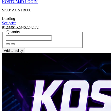
KOSTUM4D LOGIN
SKU: AGSTB006
Loading
See price
9123361523462242.72
Quantity
Add to trolley