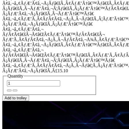
Ã¢â‚¬â„¢ÃƒÆ’Ã¢â‚¬Å¡Ãƒâ€šÃ‚Â¢ÃƒÆ’Ã†â€™Ãƒâ€šÃ‚Â¢Ãƒ
Â¡Ãƒâ€šÃ‚Â¬ÃƒÆ’Ã¢â‚¬Â¦Ãƒâ€šÃ‚Â¡ÃƒÆ’Ã†â€™ÃƒÂ¢Ã¢â
Â¡ÃƒÆ’Ã¢â‚¬Å¡Ãƒâ€šÃ‚Â¬ÃƒÆ’Ã†â€™Ãƒâ€
Ã¢â‚¬â„¢ÃƒÆ’Ã‚Â¢ÃƒÂ¢Ã¢â‚¬Å¡Ã‚Â¬Ãƒâ€šÃ‚Â¦ÃƒÆ’Ã†â€
Â¡ÃƒÆ’Ã¢â‚¬Å¡Ãƒâ€šÃ‚Â¡ÃƒÆ’Ã†â€™Ãƒâ€
Ã¢â‚¬â„¢ÃƒÆ’Ã¢â‚¬
ÃƒÂ¢Ã¢â€šÂ¬Ã¢â€žÂ¢ÃƒÆ’Ã†â€™ÃƒÂ¢Ã¢â€šÂ¬
ÃƒÆ’Ã‚Â¢ÃƒÂ¢Ã¢â‚¬Å¡Ã‚Â¬ÃƒÂ¢Ã¢â‚¬Å¾Ã‚Â¢ÃƒÆ’Ã†â€
Ã¢â‚¬â„¢ÃƒÆ’Ã¢â‚¬Å¡Ãƒâ€šÃ‚Â¢ÃƒÆ’Ã†â€™Ãƒâ€šÃ‚Â¢ÃƒÆ
Ã¢â‚¬â„¢ÃƒÆ’Ã¢â‚¬
ÃƒÂ¢Ã¢â€šÂ¬Ã¢â€žÂ¢ÃƒÆ’Ã†â€™Ãƒâ€šÃ‚Â¢ÃƒÆ’Ã‚Â¢Ãƒ
Â¡Ãƒâ€šÃ‚Â¬ÃƒÆ’Ã¢â‚¬Â¦Ãƒâ€šÃ‚Â¡ÃƒÆ’Ã†â€™Ãƒâ€
Ã¢â‚¬â„¢ÃƒÆ’Ã‚Â¢ÃƒÂ¢Ã¢â‚¬Å¡Ã‚Â¬Ãƒâ€¦Ã‚Â¡ÃƒÆ’Ã†â€
Â¡ÃƒÆ’Ã¢â‚¬Å¡Ãƒâ€šÃ‚Â£15.10
Quantity
Add to trolley