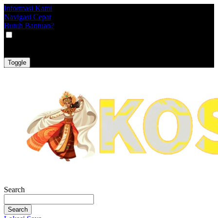
Informasi Kami
Navigasi Cepat
Butuh Bantuan?
VAT
EX
INC
Toggle
Search
Search