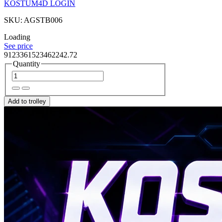
KOSTUM4D LOGIN
SKU: AGSTB006
Loading
See price
9123361523462242.72
Quantity
Add to trolley