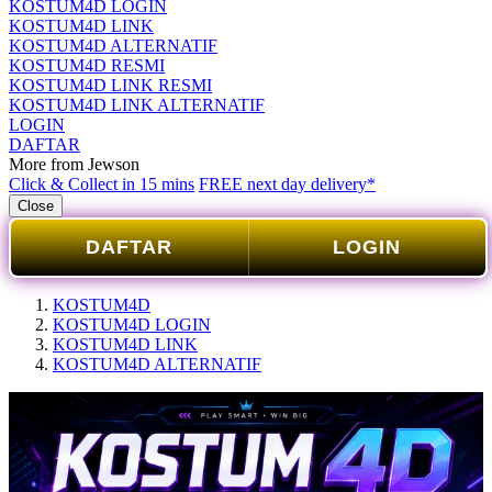
KOSTUM4D LOGIN
KOSTUM4D LINK
KOSTUM4D ALTERNATIF
KOSTUM4D RESMI
KOSTUM4D LINK RESMI
KOSTUM4D LINK ALTERNATIF
LOGIN
DAFTAR
More from Jewson
Click & Collect in 15 mins
FREE next day delivery*
Close
DAFTAR
LOGIN
KOSTUM4D
KOSTUM4D LOGIN
KOSTUM4D LINK
KOSTUM4D ALTERNATIF