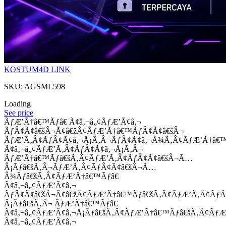
KOSTUM4D LINK
SKU: AGSML598
Loading
See price
ÃƒÆ’Ã†â€™Ãƒâ€ Ã¢â‚¬â„¢ÃƒÆ’Ã¢â‚¬
ÃƒÂ¢Ã¢â€šÂ¬Ã¢â€žÂ¢ÃƒÆ’Ã†â€™ÃƒÂ¢Ã¢â€šÂ¬
ÃƒÆ’Ã‚Â¢ÃƒÂ¢Ã¢â‚¬Å¡Ã‚Â¬ÃƒÂ¢Ã¢â‚¬Å¾Ã‚Â¢ÃƒÆ’Ã†â€
Ã¢â‚¬â„¢ÃƒÆ’Ã‚Â¢ÃƒÂ¢Ã¢â‚¬Å¡Ã‚Â¬
ÃƒÆ’Ã†â€™Ãƒâ€šÃ‚Â¢ÃƒÆ’Ã‚Â¢ÃƒÂ¢Ã¢â€šÂ¬Ã…
Â¡Ãƒâ€šÃ‚Â¬ÃƒÆ’Ã‚Â¢ÃƒÂ¢Ã¢â€šÂ¬Ã…
Â¾Ãƒâ€šÃ‚Â¢ÃƒÆ’Ã†â€™Ãƒâ€
Ã¢â‚¬â„¢ÃƒÆ’Ã¢â‚¬
ÃƒÂ¢Ã¢â€šÂ¬Ã¢â€žÂ¢ÃƒÆ’Ã†â€™Ãƒâ€šÃ‚Â¢ÃƒÆ’Ã‚Â¢Ãƒ
Â¡Ãƒâ€šÃ‚Â¬ ÃƒÆ’Ã†â€™Ãƒâ€
Ã¢â‚¬â„¢ÃƒÆ’Ã¢â‚¬Å¡Ãƒâ€šÃ‚Â¢ÃƒÆ’Ã†â€™Ãƒâ€šÃ‚Â¢ÃƒÆ
Ã¢â‚¬â„¢ÃƒÆ’Ã¢â‚¬