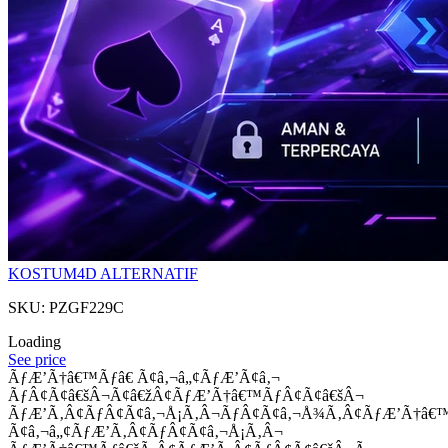
KOSTUM4D ALTERNATIF
SKU: PZGF229C
Loading
See price
ÃƒÆ’Ã†â€™Ãƒâ€ Ã¢â‚¬â„¢ÃƒÆ’Ã¢â‚¬
ÃƒÂ¢Ã¢â€šÂ¬Ã¢â€žÂ¢ÃƒÆ’Ã†â€™ÃƒÂ¢Ã¢â€šÂ¬
ÃƒÆ’Ã‚Â¢ÃƒÂ¢Ã¢â‚¬Å¡Ã‚Â¬ÃƒÂ¢Ã¢â‚¬Å¾Ã‚Â¢ÃƒÆ’Ã†â€
Ã¢â‚¬â„¢ÃƒÆ’Ã‚Â¢ÃƒÂ¢Ã¢â‚¬Å¡Ã‚Â¬