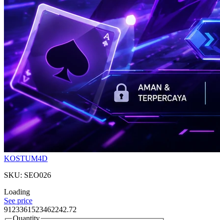
KOSTUM4D
SKU: SEO026
Loading
See price
9123361523462242.72
Quantity