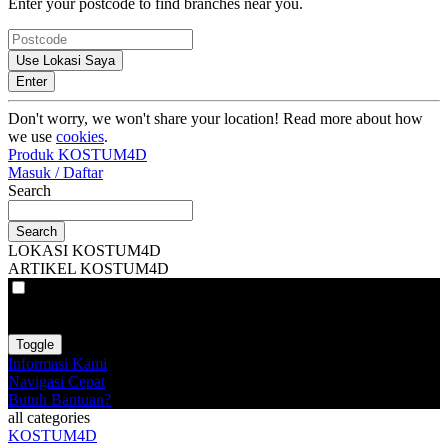
Enter your postcode to find branches near you.
Use Lokasi Saya
Enter
Don't worry, we won't share your location! Read more about how
we use
cookies
.
Produk KOSTUM4D
Masuk / Daftar
Search
Search
LOKASI KOSTUM4D
ARTIKEL KOSTUM4D
VAT
EX
INC
Toggle
Informasi Kami
Navigasi Cepat
Butuh Bantuan?
all categories
KOSTUM4D