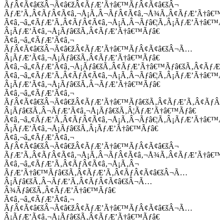
ÃƒÂ¢Ã¢â€šÂ¬Ã¢â€žÂ¢ÃƒÆ’Ã†â€™ÃƒÂ¢Ã¢â€šÂ¬
ÃƒÆ’Ã‚Â¢ÃƒÂ¢Ã¢â‚¬Å¡Ã‚Â¬ÃƒÂ¢Ã¢â‚¬Å¾Ã‚Â¢ÃƒÆ’Ã†â€
Ã¢â‚¬â„¢ÃƒÆ’Ã‚Â¢ÃƒÂ¢Ã¢â‚¬Å¡Ã‚Â¬Ãƒâ€¦Ã‚Â¡ÃƒÆ’Ã†â€
Â¡ÃƒÆ’Ã¢â‚¬Å¡Ãƒâ€šÃ‚Â¢ÃƒÆ’Ã†â€™Ãƒâ€
Ã¢â‚¬â„¢ÃƒÆ’Ã¢â‚¬
ÃƒÂ¢Ã¢â€šÂ¬Ã¢â€žÂ¢ÃƒÆ’Ã†â€™ÃƒÂ¢Ã¢â€šÂ¬Ã…
Â¡ÃƒÆ’Ã¢â‚¬Å¡Ãƒâ€šÃ‚Â¢ÃƒÆ’Ã†â€™Ãƒâ€
Ã¢â‚¬â„¢ÃƒÆ’Ã¢â‚¬Å¡Ãƒâ€šÃ‚Â¢ÃƒÆ’Ã†â€™Ãƒâ€šÃ‚Â¢ÃƒÆ
Ã¢â‚¬â„¢ÃƒÆ’Ã‚Â¢ÃƒÂ¢Ã¢â‚¬Å¡Ã‚Â¬Ãƒâ€¦Ã‚Â¡ÃƒÆ’Ã†â€
Â¡ÃƒÆ’Ã¢â‚¬Å¡Ãƒâ€šÃ‚Â¬ÃƒÆ’Ã†â€™Ãƒâ€
Ã¢â‚¬â„¢ÃƒÆ’Ã¢â‚¬
ÃƒÂ¢Ã¢â€šÂ¬Ã¢â€žÂ¢ÃƒÆ’Ã†â€™Ãƒâ€šÃ‚Â¢ÃƒÆ’Ã‚Â¢Ãƒ
Â¡Ãƒâ€šÃ‚Â¬ÃƒÆ’Ã¢â‚¬Å¡Ãƒâ€šÃ‚Â¦ÃƒÆ’Ã†â€™Ãƒâ€
Ã¢â‚¬â„¢ÃƒÆ’Ã‚Â¢ÃƒÂ¢Ã¢â‚¬Å¡Ã‚Â¬Ãƒâ€¦Ã‚Â¡ÃƒÆ’Ã†â€
Â¡ÃƒÆ’Ã¢â‚¬Å¡Ãƒâ€šÃ‚Â¡ÃƒÆ’Ã†â€™Ãƒâ€
Ã¢â‚¬â„¢ÃƒÆ’Ã¢â‚¬
ÃƒÂ¢Ã¢â€šÂ¬Ã¢â€žÂ¢ÃƒÆ’Ã†â€™ÃƒÂ¢Ã¢â€šÂ¬
ÃƒÆ’Ã‚Â¢ÃƒÂ¢Ã¢â‚¬Å¡Ã‚Â¬ÃƒÂ¢Ã¢â‚¬Å¾Ã‚Â¢ÃƒÆ’Ã†â€
Ã¢â‚¬â„¢ÃƒÆ’Ã‚Â¢ÃƒÂ¢Ã¢â‚¬Å¡Ã‚Â¬
ÃƒÆ’Ã†â€™Ãƒâ€šÃ‚Â¢ÃƒÆ’Ã‚Â¢ÃƒÂ¢Ã¢â€šÂ¬Ã…
Â¡Ãƒâ€šÃ‚Â¬ÃƒÆ’Ã‚Â¢ÃƒÂ¢Ã¢â€šÂ¬Ã…
Â¾Ãƒâ€šÃ‚Â¢ÃƒÆ’Ã†â€™Ãƒâ€
Ã¢â‚¬â„¢ÃƒÆ’Ã¢â‚¬
ÃƒÂ¢Ã¢â€šÂ¬Ã¢â€žÂ¢ÃƒÆ’Ã†â€™ÃƒÂ¢Ã¢â€šÂ¬Ã…
Â¡ÃƒÆ’Ã¢â‚¬Å¡Ãƒâ€šÃ‚Â¢ÃƒÆ’Ã†â€™Ãƒâ€