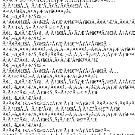
ÃƒÆ’Ã†â€™Ãƒâ€šÃ‚Â¢ÃƒÆ’Ã‚Â¢ÃƒÂ¢Ã¢â€šÂ¬Ã…
Â¡Ãƒâ€šÃ‚Â¬ÃƒÆ’Ã‚Â¢ÃƒÂ¢Ã¢â€šÂ¬Ã…
Â¾Ãƒâ€šÃ‚Â¢ÃƒÆ’Ã†â€™Ãƒâ€
Ã¢â‚¬â„¢ÃƒÆ’Ã¢â‚¬
ÃƒÂ¢Ã¢â€šÂ¬Ã¢â€žÂ¢ÃƒÆ’Ã†â€™Ãƒâ€šÃ‚Â¢ÃƒÆ’Ã‚Â¢Ãƒ
Â¡Ãƒâ€šÃ‚Â¬ ÃƒÆ’Ã†â€™Ãƒâ€
Ã¢â‚¬â„¢ÃƒÆ’Ã¢â‚¬Å¡Ãƒâ€šÃ‚Â¢ÃƒÆ’Ã†â€™Ãƒâ€šÃ‚Â¢ÃƒÆ
Ã¢â‚¬â„¢ÃƒÆ’Ã¢â‚¬
ÃƒÂ¢Ã¢â€šÂ¬Ã¢â€žÂ¢ÃƒÆ’Ã†â€™ÃƒÂ¢Ã¢â€šÂ¬
ÃƒÆ’Ã‚Â¢ÃƒÂ¢Ã¢â‚¬Å¡Ã‚Â¬ÃƒÂ¢Ã¢â‚¬Å¾Ã‚Â¢ÃƒÆ’Ã†â€
Ã¢â‚¬â„¢ÃƒÆ’Ã‚Â¢ÃƒÂ¢Ã¢â‚¬Å¡Ã‚Â¬Ãƒâ€¦Ã‚Â¡ÃƒÆ’Ã†â€
Â¡ÃƒÆ’Ã¢â‚¬Å¡Ãƒâ€šÃ‚Â¢ÃƒÆ’Ã†â€™Ãƒâ€
Ã¢â‚¬â„¢ÃƒÆ’Ã¢â‚¬
ÃƒÂ¢Ã¢â€šÂ¬Ã¢â€žÂ¢ÃƒÆ’Ã†â€™ÃƒÂ¢Ã¢â€šÂ¬Ã…
Â¡ÃƒÆ’Ã¢â‚¬Å¡Ãƒâ€šÃ‚Â¢ÃƒÆ’Ã†â€™Ãƒâ€
Ã¢â‚¬â„¢ÃƒÆ’Ã¢â‚¬Å¡Ãƒâ€šÃ‚Â¢ÃƒÆ’Ã†â€™Ãƒâ€šÃ‚Â¢ÃƒÆ
Ã¢â‚¬â„¢ÃƒÆ’Ã‚Â¢ÃƒÂ¢Ã¢â‚¬Å¡Ã‚Â¬Ãƒâ€¦Ã‚Â¡ÃƒÆ’Ã†â€
Â¡ÃƒÆ’Ã¢â‚¬Å¡Ãƒâ€šÃ‚Â¬ÃƒÆ’Ã†â€™Ãƒâ€
Ã¢â‚¬â„¢ÃƒÆ’Ã¢â‚¬
ÃƒÂ¢Ã¢â€šÂ¬Ã¢â€žÂ¢ÃƒÆ’Ã†â€™Ãƒâ€šÃ‚Â¢ÃƒÆ’Ã‚Â¢Ãƒ
Â¡Ãƒâ€šÃ‚Â¬ÃƒÆ’Ã¢â‚¬Å¡Ãƒâ€šÃ‚Â¦ÃƒÆ’Ã†â€™Ãƒâ€
Ã¢â‚¬â„¢ÃƒÆ’Ã‚Â¢ÃƒÂ¢Ã¢â‚¬Å¡Ã‚Â¬Ãƒâ€¦Ã‚Â¡ÃƒÆ’Ã†â€
Â¡ÃƒÆ’Ã¢â‚¬Å¡Ãƒâ€šÃ‚Â¡ÃƒÆ’Ã†â€™Ãƒâ€
Ã¢â‚¬â„¢ÃƒÆ’Ã¢â‚¬
ÃƒÂ¢Ã¢â€šÂ¬Ã¢â€žÂ¢ÃƒÆ’Ã†â€™ÃƒÂ¢Ã¢â€šÂ¬