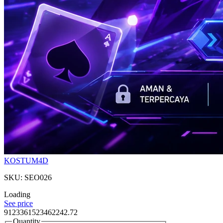
KOSTUM4D
SKU: SEO026
Loading
See price
9123361523462242.72
Quantity