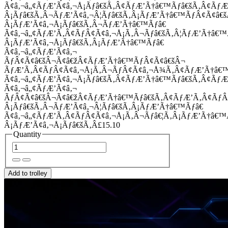
Ã¢â‚¬â„¢ÃƒÆ’Ã¢â‚¬Å¡Ãƒâ€šÃ‚Â¢ÃƒÆ’Ã†â€™Ãƒâ€šÃ‚Â¢Ãƒ
Â¡Ãƒâ€šÃ‚Â¬ÃƒÆ’Ã¢â‚¬Â¦Ãƒâ€šÃ‚Â¡ÃƒÆ’Ã†â€™ÃƒÂ¢Ã¢â
Â¡ÃƒÆ’Ã¢â‚¬Å¡Ãƒâ€šÃ‚Â¬ÃƒÆ’Ã†â€™Ãƒâ€
Ã¢â‚¬â„¢ÃƒÆ’Ã‚Â¢ÃƒÂ¢Ã¢â‚¬Å¡Ã‚Â¬Ãƒâ€šÃ‚Â¦ÃƒÆ’Ã†â€
Â¡ÃƒÆ’Ã¢â‚¬Å¡Ãƒâ€šÃ‚Â¡ÃƒÆ’Ã†â€™Ãƒâ€
Ã¢â‚¬â„¢ÃƒÆ’Ã¢â‚¬
ÃƒÂ¢Ã¢â€šÂ¬Ã¢â€žÂ¢ÃƒÆ’Ã†â€™ÃƒÂ¢Ã¢â€šÂ¬
ÃƒÆ’Ã‚Â¢ÃƒÂ¢Ã¢â‚¬Å¡Ã‚Â¬ÃƒÂ¢Ã¢â‚¬Å¾Ã‚Â¢ÃƒÆ’Ã†â€
Ã¢â‚¬â„¢ÃƒÆ’Ã¢â‚¬Å¡Ãƒâ€šÃ‚Â¢ÃƒÆ’Ã†â€™Ãƒâ€šÃ‚Â¢ÃƒÆ
Ã¢â‚¬â„¢ÃƒÆ’Ã¢â‚¬
ÃƒÂ¢Ã¢â€šÂ¬Ã¢â€žÂ¢ÃƒÆ’Ã†â€™Ãƒâ€šÃ‚Â¢ÃƒÆ’Ã‚Â¢Ãƒ
Â¡Ãƒâ€šÃ‚Â¬ÃƒÆ’Ã¢â‚¬Â¦Ãƒâ€šÃ‚Â¡ÃƒÆ’Ã†â€™Ãƒâ€
Ã¢â‚¬â„¢ÃƒÆ’Ã‚Â¢ÃƒÂ¢Ã¢â‚¬Å¡Ã‚Â¬Ãƒâ€¦Ã‚Â¡ÃƒÆ’Ã†â€
Â¡ÃƒÆ’Ã¢â‚¬Å¡Ãƒâ€šÃ‚Â£15.10
Quantity
Add to trolley