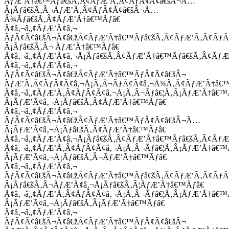
ÃƒÆ’Ã†â€™Ãƒâ€šÃ‚Â¢ÃƒÆ’Ã‚Â¢ÃƒÂ¢Ã¢â€šÂ¬Ã…
Â¡Ãƒâ€šÃ‚Â¬ÃƒÆ’Ã‚Â¢ÃƒÂ¢Ã¢â€šÂ¬Ã…
Â¾Ãƒâ€šÃ‚Â¢ÃƒÆ’Ã†â€™Ãƒâ€
Ã¢â‚¬â„¢ÃƒÆ’Ã¢â‚¬
ÃƒÂ¢Ã¢â€šÂ¬Ã¢â€žÂ¢ÃƒÆ’Ã†â€™Ãƒâ€šÃ‚Â¢ÃƒÆ’Ã‚Â¢Ãƒ
Â¡Ãƒâ€šÃ‚Â¬ ÃƒÆ’Ã†â€™Ãƒâ€
Ã¢â‚¬â„¢ÃƒÆ’Ã¢â‚¬Å¡Ãƒâ€šÃ‚Â¢ÃƒÆ’Ã†â€™Ãƒâ€šÃ‚Â¢ÃƒÆ
Ã¢â‚¬â„¢ÃƒÆ’Ã¢â‚¬
ÃƒÂ¢Ã¢â€šÂ¬Ã¢â€žÂ¢ÃƒÆ’Ã†â€™ÃƒÂ¢Ã¢â€šÂ¬
ÃƒÆ’Ã‚Â¢ÃƒÂ¢Ã¢â‚¬Å¡Ã‚Â¬ÃƒÂ¢Ã¢â‚¬Å¾Ã‚Â¢ÃƒÆ’Ã†â€
Ã¢â‚¬â„¢ÃƒÆ’Ã‚Â¢ÃƒÂ¢Ã¢â‚¬Å¡Ã‚Â¬Ãƒâ€¦Ã‚Â¡ÃƒÆ’Ã†â€
Â¡ÃƒÆ’Ã¢â‚¬Å¡Ãƒâ€šÃ‚Â¢ÃƒÆ’Ã†â€™Ãƒâ€
Ã¢â‚¬â„¢ÃƒÆ’Ã¢â‚¬
ÃƒÂ¢Ã¢â€šÂ¬Ã¢â€žÂ¢ÃƒÆ’Ã†â€™ÃƒÂ¢Ã¢â€šÂ¬Ã…
Â¡ÃƒÆ’Ã¢â‚¬Å¡Ãƒâ€šÃ‚Â¢ÃƒÆ’Ã†â€™Ãƒâ€
Ã¢â‚¬â„¢ÃƒÆ’Ã¢â‚¬Å¡Ãƒâ€šÃ‚Â¢ÃƒÆ’Ã†â€™Ãƒâ€šÃ‚Â¢ÃƒÆ
Ã¢â‚¬â„¢ÃƒÆ’Ã‚Â¢ÃƒÂ¢Ã¢â‚¬Å¡Ã‚Â¬Ãƒâ€¦Ã‚Â¡ÃƒÆ’Ã†â€
Â¡ÃƒÆ’Ã¢â‚¬Å¡Ãƒâ€šÃ‚Â¬ÃƒÆ’Ã†â€™Ãƒâ€
Ã¢â‚¬â„¢ÃƒÆ’Ã¢â‚¬
ÃƒÂ¢Ã¢â€šÂ¬Ã¢â€žÂ¢ÃƒÆ’Ã†â€™Ãƒâ€šÃ‚Â¢ÃƒÆ’Ã‚Â¢Ãƒ
Â¡Ãƒâ€šÃ‚Â¬ÃƒÆ’Ã¢â‚¬Å¡Ãƒâ€šÃ‚Â¦ÃƒÆ’Ã†â€™Ãƒâ€
Ã¢â‚¬â„¢ÃƒÆ’Ã‚Â¢ÃƒÂ¢Ã¢â‚¬Å¡Ã‚Â¬Ãƒâ€¦Ã‚Â¡ÃƒÆ’Ã†â€
Â¡ÃƒÆ’Ã¢â‚¬Å¡Ãƒâ€šÃ‚Â¡ÃƒÆ’Ã†â€™Ãƒâ€
Ã¢â‚¬â„¢ÃƒÆ’Ã¢â‚¬
ÃƒÂ¢Ã¢â€šÂ¬Ã¢â€žÂ¢ÃƒÆ’Ã†â€™ÃƒÂ¢Ã¢â€šÂ¬