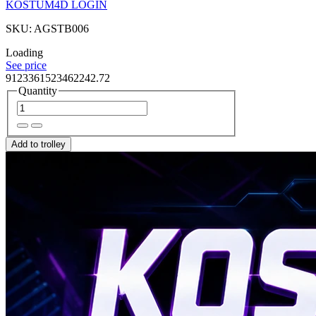
KOSTUM4D LOGIN
SKU: AGSTB006
Loading
See price
9123361523462242.72
Quantity
Add to trolley