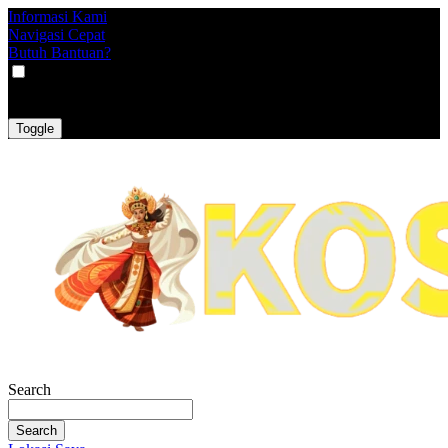
Informasi Kami
Navigasi Cepat
Butuh Bantuan?
VAT
EX
INC
Toggle
Search
Search