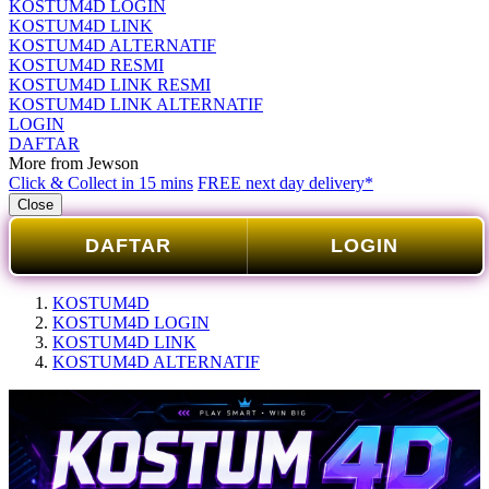
KOSTUM4D LOGIN
KOSTUM4D LINK
KOSTUM4D ALTERNATIF
KOSTUM4D RESMI
KOSTUM4D LINK RESMI
KOSTUM4D LINK ALTERNATIF
LOGIN
DAFTAR
More from Jewson
Click & Collect in 15 mins
FREE next day delivery*
Close
DAFTAR
LOGIN
KOSTUM4D
KOSTUM4D LOGIN
KOSTUM4D LINK
KOSTUM4D ALTERNATIF