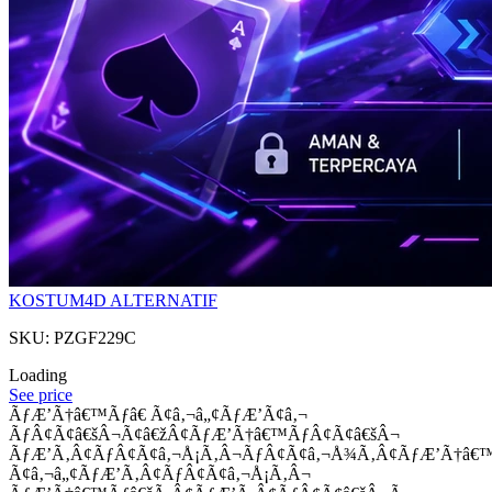
KOSTUM4D ALTERNATIF
SKU: PZGF229C
Loading
See price
ÃƒÆ’Ã†â€™Ãƒâ€ Ã¢â‚¬â„¢ÃƒÆ’Ã¢â‚¬
ÃƒÂ¢Ã¢â€šÂ¬Ã¢â€žÂ¢ÃƒÆ’Ã†â€™ÃƒÂ¢Ã¢â€šÂ¬
ÃƒÆ’Ã‚Â¢ÃƒÂ¢Ã¢â‚¬Å¡Ã‚Â¬ÃƒÂ¢Ã¢â‚¬Å¾Ã‚Â¢ÃƒÆ’Ã†â€
Ã¢â‚¬â„¢ÃƒÆ’Ã‚Â¢ÃƒÂ¢Ã¢â‚¬Å¡Ã‚Â¬