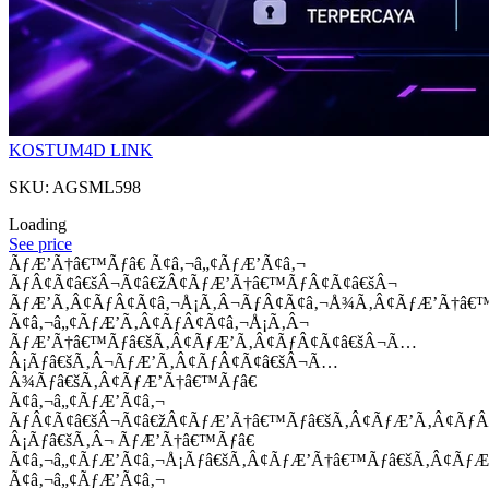
KOSTUM4D LINK
SKU: AGSML598
Loading
See price
ÃƒÆ’Ã†â€™Ãƒâ€ Ã¢â‚¬â„¢ÃƒÆ’Ã¢â‚¬
ÃƒÂ¢Ã¢â€šÂ¬Ã¢â€žÂ¢ÃƒÆ’Ã†â€™ÃƒÂ¢Ã¢â€šÂ¬
ÃƒÆ’Ã‚Â¢ÃƒÂ¢Ã¢â‚¬Å¡Ã‚Â¬ÃƒÂ¢Ã¢â‚¬Å¾Ã‚Â¢ÃƒÆ’Ã†â€
Ã¢â‚¬â„¢ÃƒÆ’Ã‚Â¢ÃƒÂ¢Ã¢â‚¬Å¡Ã‚Â¬
ÃƒÆ’Ã†â€™Ãƒâ€šÃ‚Â¢ÃƒÆ’Ã‚Â¢ÃƒÂ¢Ã¢â€šÂ¬Ã…
Â¡Ãƒâ€šÃ‚Â¬ÃƒÆ’Ã‚Â¢ÃƒÂ¢Ã¢â€šÂ¬Ã…
Â¾Ãƒâ€šÃ‚Â¢ÃƒÆ’Ã†â€™Ãƒâ€
Ã¢â‚¬â„¢ÃƒÆ’Ã¢â‚¬
ÃƒÂ¢Ã¢â€šÂ¬Ã¢â€žÂ¢ÃƒÆ’Ã†â€™Ãƒâ€šÃ‚Â¢ÃƒÆ’Ã‚Â¢Ãƒ
Â¡Ãƒâ€šÃ‚Â¬ ÃƒÆ’Ã†â€™Ãƒâ€
Ã¢â‚¬â„¢ÃƒÆ’Ã¢â‚¬Å¡Ãƒâ€šÃ‚Â¢ÃƒÆ’Ã†â€™Ãƒâ€šÃ‚Â¢ÃƒÆ
Ã¢â‚¬â„¢ÃƒÆ’Ã¢â‚¬