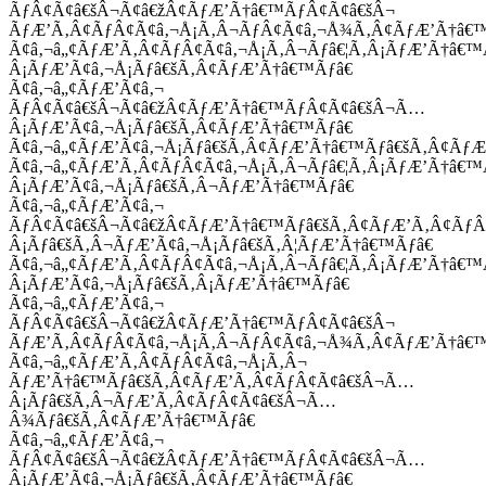
ÃƒÂ¢Ã¢â€šÂ¬Ã¢â€žÂ¢ÃƒÆ’Ã†â€™ÃƒÂ¢Ã¢â€šÂ¬
ÃƒÆ’Ã‚Â¢ÃƒÂ¢Ã¢â‚¬Å¡Ã‚Â¬ÃƒÂ¢Ã¢â‚¬Å¾Ã‚Â¢ÃƒÆ’Ã†â€
Ã¢â‚¬â„¢ÃƒÆ’Ã‚Â¢ÃƒÂ¢Ã¢â‚¬Å¡Ã‚Â¬Ãƒâ€¦Ã‚Â¡ÃƒÆ’Ã†â€
Â¡ÃƒÆ’Ã¢â‚¬Å¡Ãƒâ€šÃ‚Â¢ÃƒÆ’Ã†â€™Ãƒâ€
Ã¢â‚¬â„¢ÃƒÆ’Ã¢â‚¬
ÃƒÂ¢Ã¢â€šÂ¬Ã¢â€žÂ¢ÃƒÆ’Ã†â€™ÃƒÂ¢Ã¢â€šÂ¬Ã…
Â¡ÃƒÆ’Ã¢â‚¬Å¡Ãƒâ€šÃ‚Â¢ÃƒÆ’Ã†â€™Ãƒâ€
Ã¢â‚¬â„¢ÃƒÆ’Ã¢â‚¬Å¡Ãƒâ€šÃ‚Â¢ÃƒÆ’Ã†â€™Ãƒâ€šÃ‚Â¢ÃƒÆ
Ã¢â‚¬â„¢ÃƒÆ’Ã‚Â¢ÃƒÂ¢Ã¢â‚¬Å¡Ã‚Â¬Ãƒâ€¦Ã‚Â¡ÃƒÆ’Ã†â€
Â¡ÃƒÆ’Ã¢â‚¬Å¡Ãƒâ€šÃ‚Â¬ÃƒÆ’Ã†â€™Ãƒâ€
Ã¢â‚¬â„¢ÃƒÆ’Ã¢â‚¬
ÃƒÂ¢Ã¢â€šÂ¬Ã¢â€žÂ¢ÃƒÆ’Ã†â€™Ãƒâ€šÃ‚Â¢ÃƒÆ’Ã‚Â¢Ãƒ
Â¡Ãƒâ€šÃ‚Â¬ÃƒÆ’Ã¢â‚¬Å¡Ãƒâ€šÃ‚Â¦ÃƒÆ’Ã†â€™Ãƒâ€
Ã¢â‚¬â„¢ÃƒÆ’Ã‚Â¢ÃƒÂ¢Ã¢â‚¬Å¡Ã‚Â¬Ãƒâ€¦Ã‚Â¡ÃƒÆ’Ã†â€
Â¡ÃƒÆ’Ã¢â‚¬Å¡Ãƒâ€šÃ‚Â¡ÃƒÆ’Ã†â€™Ãƒâ€
Ã¢â‚¬â„¢ÃƒÆ’Ã¢â‚¬
ÃƒÂ¢Ã¢â€šÂ¬Ã¢â€žÂ¢ÃƒÆ’Ã†â€™ÃƒÂ¢Ã¢â€šÂ¬
ÃƒÆ’Ã‚Â¢ÃƒÂ¢Ã¢â‚¬Å¡Ã‚Â¬ÃƒÂ¢Ã¢â‚¬Å¾Ã‚Â¢ÃƒÆ’Ã†â€
Ã¢â‚¬â„¢ÃƒÆ’Ã‚Â¢ÃƒÂ¢Ã¢â‚¬Å¡Ã‚Â¬
ÃƒÆ’Ã†â€™Ãƒâ€šÃ‚Â¢ÃƒÆ’Ã‚Â¢ÃƒÂ¢Ã¢â€šÂ¬Ã…
Â¡Ãƒâ€šÃ‚Â¬ÃƒÆ’Ã‚Â¢ÃƒÂ¢Ã¢â€šÂ¬Ã…
Â¾Ãƒâ€šÃ‚Â¢ÃƒÆ’Ã†â€™Ãƒâ€
Ã¢â‚¬â„¢ÃƒÆ’Ã¢â‚¬
ÃƒÂ¢Ã¢â€šÂ¬Ã¢â€žÂ¢ÃƒÆ’Ã†â€™ÃƒÂ¢Ã¢â€šÂ¬Ã…
Â¡ÃƒÆ’Ã¢â‚¬Å¡Ãƒâ€šÃ‚Â¢ÃƒÆ’Ã†â€™Ãƒâ€