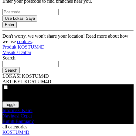
Enter your postcode to find branches near you.
Use Lokasi Saya
Enter
Don't worry, we won't share your location! Read more about how
we use
cookies
.
Produk KOSTUM4D
Masuk / Daftar
Search
Search
LOKASI KOSTUM4D
ARTIKEL KOSTUM4D
VAT
EX
INC
Toggle
Informasi Kami
Navigasi Cepat
Butuh Bantuan?
all categories
KOSTUM4D