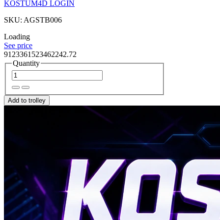
KOSTUM4D LOGIN
SKU: AGSTB006
Loading
See price
9123361523462242.72
Quantity
Add to trolley