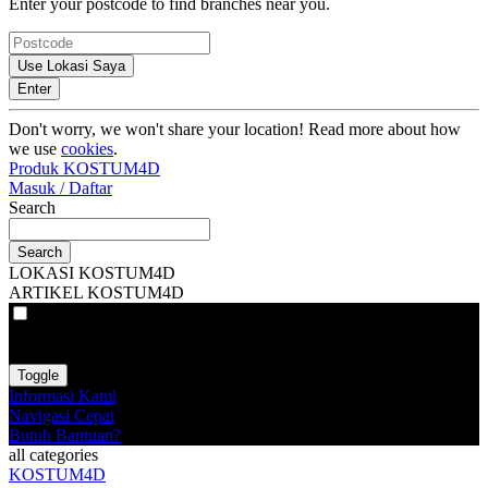
Enter your postcode to find branches near you.
Use Lokasi Saya
Enter
Don't worry, we won't share your location! Read more about how
we use
cookies
.
Produk KOSTUM4D
Masuk / Daftar
Search
Search
LOKASI KOSTUM4D
ARTIKEL KOSTUM4D
VAT
EX
INC
Toggle
Informasi Kami
Navigasi Cepat
Butuh Bantuan?
all categories
KOSTUM4D