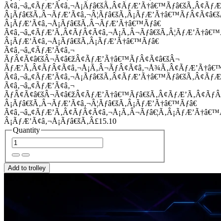
Ã¢â‚¬â„¢ÃƒÆ’Ã¢â‚¬Å¡Ãƒâ€šÃ‚Â¢ÃƒÆ’Ã†â€™Ãƒâ€šÃ‚Â¢Ãƒ
Â¡Ãƒâ€šÃ‚Â¬ÃƒÆ’Ã¢â‚¬Â¦Ãƒâ€šÃ‚Â¡ÃƒÆ’Ã†â€™ÃƒÂ¢Ã¢â
Â¡ÃƒÆ’Ã¢â‚¬Å¡Ãƒâ€šÃ‚Â¬ÃƒÆ’Ã†â€™Ãƒâ€
Ã¢â‚¬â„¢ÃƒÆ’Ã‚Â¢ÃƒÂ¢Ã¢â‚¬Å¡Ã‚Â¬Ãƒâ€šÃ‚Â¦ÃƒÆ’Ã†â€
Â¡ÃƒÆ’Ã¢â‚¬Å¡Ãƒâ€šÃ‚Â¡ÃƒÆ’Ã†â€™Ãƒâ€
Ã¢â‚¬â„¢ÃƒÆ’Ã¢â‚¬
ÃƒÂ¢Ã¢â€šÂ¬Ã¢â€žÂ¢ÃƒÆ’Ã†â€™ÃƒÂ¢Ã¢â€šÂ¬
ÃƒÆ’Ã‚Â¢ÃƒÂ¢Ã¢â‚¬Å¡Ã‚Â¬ÃƒÂ¢Ã¢â‚¬Å¾Ã‚Â¢ÃƒÆ’Ã†â€
Ã¢â‚¬â„¢ÃƒÆ’Ã¢â‚¬Å¡Ãƒâ€šÃ‚Â¢ÃƒÆ’Ã†â€™Ãƒâ€šÃ‚Â¢ÃƒÆ
Ã¢â‚¬â„¢ÃƒÆ’Ã¢â‚¬
ÃƒÂ¢Ã¢â€šÂ¬Ã¢â€žÂ¢ÃƒÆ’Ã†â€™Ãƒâ€šÃ‚Â¢ÃƒÆ’Ã‚Â¢Ãƒ
Â¡Ãƒâ€šÃ‚Â¬ÃƒÆ’Ã¢â‚¬Â¦Ãƒâ€šÃ‚Â¡ÃƒÆ’Ã†â€™Ãƒâ€
Ã¢â‚¬â„¢ÃƒÆ’Ã‚Â¢ÃƒÂ¢Ã¢â‚¬Å¡Ã‚Â¬Ãƒâ€¦Ã‚Â¡ÃƒÆ’Ã†â€
Â¡ÃƒÆ’Ã¢â‚¬Å¡Ãƒâ€šÃ‚Â£15.10
Quantity
Add to trolley