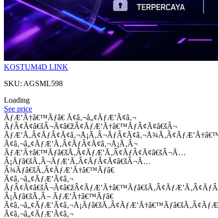
KOSTUM4D LINK
SKU: AGSML598
Loading
See price
ÃƒÆ’Ã†â€™Ãƒâ€ Ã¢â‚¬â„¢ÃƒÆ’Ã¢â‚¬
ÃƒÂ¢Ã¢â€šÂ¬Ã¢â€žÂ¢ÃƒÆ’Ã†â€™ÃƒÂ¢Ã¢â€šÂ¬
ÃƒÆ’Ã‚Â¢ÃƒÂ¢Ã¢â‚¬Å¡Ã‚Â¬ÃƒÂ¢Ã¢â‚¬Å¾Ã‚Â¢ÃƒÆ’Ã†â€
Ã¢â‚¬â„¢ÃƒÆ’Ã‚Â¢ÃƒÂ¢Ã¢â‚¬Å¡Ã‚Â¬
ÃƒÆ’Ã†â€™Ãƒâ€šÃ‚Â¢ÃƒÆ’Ã‚Â¢ÃƒÂ¢Ã¢â€šÂ¬Ã…
Â¡Ãƒâ€šÃ‚Â¬ÃƒÆ’Ã‚Â¢ÃƒÂ¢Ã¢â€šÂ¬Ã…
Â¾Ãƒâ€šÃ‚Â¢ÃƒÆ’Ã†â€™Ãƒâ€
Ã¢â‚¬â„¢ÃƒÆ’Ã¢â‚¬
ÃƒÂ¢Ã¢â€šÂ¬Ã¢â€žÂ¢ÃƒÆ’Ã†â€™Ãƒâ€šÃ‚Â¢ÃƒÆ’Ã‚Â¢Ãƒ
Â¡Ãƒâ€šÃ‚Â¬ ÃƒÆ’Ã†â€™Ãƒâ€
Ã¢â‚¬â„¢ÃƒÆ’Ã¢â‚¬Å¡Ãƒâ€šÃ‚Â¢ÃƒÆ’Ã†â€™Ãƒâ€šÃ‚Â¢ÃƒÆ
Ã¢â‚¬â„¢ÃƒÆ’Ã¢â‚¬