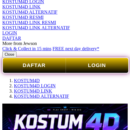
KOSTUM4D LOGIN
KOSTUM4D LINK
KOSTUM4D ALTERNATIF
KOSTUM4D RESMI
KOSTUM4D LINK RESMI
KOSTUM4D LINK ALTERNATIF
LOGIN
DAFTAR
More from Jewson
Click & Collect in 15 mins
FREE next day delivery*
Close
DAFTAR
LOGIN
KOSTUM4D
KOSTUM4D LOGIN
KOSTUM4D LINK
KOSTUM4D ALTERNATIF