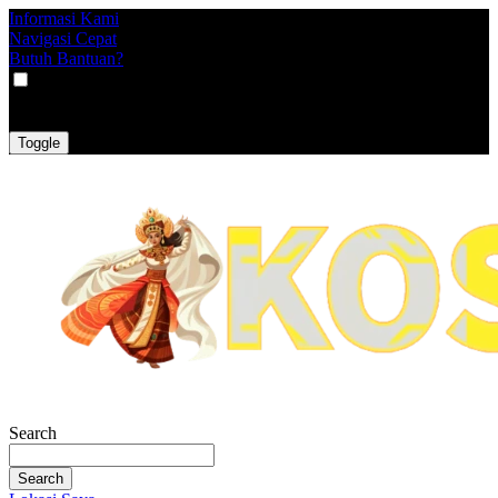
Informasi Kami
Navigasi Cepat
Butuh Bantuan?
VAT
EX
INC
Toggle
Search
Search