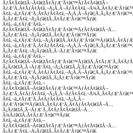
ÃƒÂ¢Ã¢â€šÂ¬Ã¢â€žÂ¢ÃƒÆ’Ã†â€™ÃƒÂ¢Ã¢â€šÂ¬
ÃƒÆ’Ã‚Â¢ÃƒÂ¢Ã¢â‚¬Å¡Ã‚Â¬ÃƒÂ¢Ã¢â‚¬Å¾Ã‚Â¢ÃƒÆ’Ã†â€
Ã¢â‚¬â„¢ÃƒÆ’Ã‚Â¢ÃƒÂ¢Ã¢â‚¬Å¡Ã‚Â¬Ãƒâ€¦Ã‚Â¡ÃƒÆ’Ã†â€
Â¡ÃƒÆ’Ã¢â‚¬Å¡Ãƒâ€šÃ‚Â¢ÃƒÆ’Ã†â€™Ãƒâ€
Ã¢â‚¬â„¢ÃƒÆ’Ã¢â‚¬
ÃƒÂ¢Ã¢â€šÂ¬Ã¢â€žÂ¢ÃƒÆ’Ã†â€™ÃƒÂ¢Ã¢â€šÂ¬Ã…
Â¡ÃƒÆ’Ã¢â‚¬Å¡Ãƒâ€šÃ‚Â¢ÃƒÆ’Ã†â€™Ãƒâ€
Ã¢â‚¬â„¢ÃƒÆ’Ã¢â‚¬Å¡Ãƒâ€šÃ‚Â¢ÃƒÆ’Ã†â€™Ãƒâ€šÃ‚Â¢ÃƒÆ
Ã¢â‚¬â„¢ÃƒÆ’Ã‚Â¢ÃƒÂ¢Ã¢â‚¬Å¡Ã‚Â¬Ãƒâ€¦Ã‚Â¡ÃƒÆ’Ã†â€
Â¡ÃƒÆ’Ã¢â‚¬Å¡Ãƒâ€šÃ‚Â¬ÃƒÆ’Ã†â€™Ãƒâ€
Ã¢â‚¬â„¢ÃƒÆ’Ã¢â‚¬
ÃƒÂ¢Ã¢â€šÂ¬Ã¢â€žÂ¢ÃƒÆ’Ã†â€™Ãƒâ€šÃ‚Â¢ÃƒÆ’Ã‚Â¢Ãƒ
Â¡Ãƒâ€šÃ‚Â¬ÃƒÆ’Ã¢â‚¬Å¡Ãƒâ€šÃ‚Â¦ÃƒÆ’Ã†â€™Ãƒâ€
Ã¢â‚¬â„¢ÃƒÆ’Ã‚Â¢ÃƒÂ¢Ã¢â‚¬Å¡Ã‚Â¬Ãƒâ€¦Ã‚Â¡ÃƒÆ’Ã†â€
Â¡ÃƒÆ’Ã¢â‚¬Å¡Ãƒâ€šÃ‚Â¡ÃƒÆ’Ã†â€™Ãƒâ€
Ã¢â‚¬â„¢ÃƒÆ’Ã¢â‚¬
ÃƒÂ¢Ã¢â€šÂ¬Ã¢â€žÂ¢ÃƒÆ’Ã†â€™ÃƒÂ¢Ã¢â€šÂ¬
ÃƒÆ’Ã‚Â¢ÃƒÂ¢Ã¢â‚¬Å¡Ã‚Â¬ÃƒÂ¢Ã¢â‚¬Å¾Ã‚Â¢ÃƒÆ’Ã†â€
Ã¢â‚¬â„¢ÃƒÆ’Ã‚Â¢ÃƒÂ¢Ã¢â‚¬Å¡Ã‚Â¬
ÃƒÆ’Ã†â€™Ãƒâ€šÃ‚Â¢ÃƒÆ’Ã‚Â¢ÃƒÂ¢Ã¢â€šÂ¬Ã…
Â¡Ãƒâ€šÃ‚Â¬ÃƒÆ’Ã‚Â¢ÃƒÂ¢Ã¢â€šÂ¬Ã…
Â¾Ãƒâ€šÃ‚Â¢ÃƒÆ’Ã†â€™Ãƒâ€
Ã¢â‚¬â„¢ÃƒÆ’Ã¢â‚¬
ÃƒÂ¢Ã¢â€šÂ¬Ã¢â€žÂ¢ÃƒÆ’Ã†â€™ÃƒÂ¢Ã¢â€šÂ¬Ã…
Â¡ÃƒÆ’Ã¢â‚¬Å¡Ãƒâ€šÃ‚Â¢ÃƒÆ’Ã†â€™Ãƒâ€