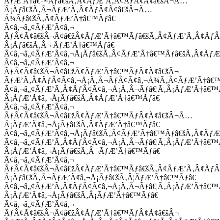
ÃƒÆ’Ã†â€™Ãƒâ€šÃ‚Â¢ÃƒÆ’Ã‚Â¢ÃƒÂ¢Ã¢â€šÂ¬Ã…
Â¡Ãƒâ€šÃ‚Â¬ÃƒÆ’Ã‚Â¢ÃƒÂ¢Ã¢â€šÂ¬Ã…
Â¾Ãƒâ€šÃ‚Â¢ÃƒÆ’Ã†â€™Ãƒâ€
Ã¢â‚¬â„¢ÃƒÆ’Ã¢â‚¬
ÃƒÂ¢Ã¢â€šÂ¬Ã¢â€žÂ¢ÃƒÆ’Ã†â€™Ãƒâ€šÃ‚Â¢ÃƒÆ’Ã‚Â¢Ãƒ
Â¡Ãƒâ€šÃ‚Â¬ ÃƒÆ’Ã†â€™Ãƒâ€
Ã¢â‚¬â„¢ÃƒÆ’Ã¢â‚¬Å¡Ãƒâ€šÃ‚Â¢ÃƒÆ’Ã†â€™Ãƒâ€šÃ‚Â¢ÃƒÆ
Ã¢â‚¬â„¢ÃƒÆ’Ã¢â‚¬
ÃƒÂ¢Ã¢â€šÂ¬Ã¢â€žÂ¢ÃƒÆ’Ã†â€™ÃƒÂ¢Ã¢â€šÂ¬
ÃƒÆ’Ã‚Â¢ÃƒÂ¢Ã¢â‚¬Å¡Ã‚Â¬ÃƒÂ¢Ã¢â‚¬Å¾Ã‚Â¢ÃƒÆ’Ã†â€
Ã¢â‚¬â„¢ÃƒÆ’Ã‚Â¢ÃƒÂ¢Ã¢â‚¬Å¡Ã‚Â¬Ãƒâ€¦Ã‚Â¡ÃƒÆ’Ã†â€
Â¡ÃƒÆ’Ã¢â‚¬Å¡Ãƒâ€šÃ‚Â¢ÃƒÆ’Ã†â€™Ãƒâ€
Ã¢â‚¬â„¢ÃƒÆ’Ã¢â‚¬
ÃƒÂ¢Ã¢â€šÂ¬Ã¢â€žÂ¢ÃƒÆ’Ã†â€™ÃƒÂ¢Ã¢â€šÂ¬Ã…
Â¡ÃƒÆ’Ã¢â‚¬Å¡Ãƒâ€šÃ‚Â¢ÃƒÆ’Ã†â€™Ãƒâ€
Ã¢â‚¬â„¢ÃƒÆ’Ã¢â‚¬Å¡Ãƒâ€šÃ‚Â¢ÃƒÆ’Ã†â€™Ãƒâ€šÃ‚Â¢ÃƒÆ
Ã¢â‚¬â„¢ÃƒÆ’Ã‚Â¢ÃƒÂ¢Ã¢â‚¬Å¡Ã‚Â¬Ãƒâ€¦Ã‚Â¡ÃƒÆ’Ã†â€
Â¡ÃƒÆ’Ã¢â‚¬Å¡Ãƒâ€šÃ‚Â¬ÃƒÆ’Ã†â€™Ãƒâ€
Ã¢â‚¬â„¢ÃƒÆ’Ã¢â‚¬
ÃƒÂ¢Ã¢â€šÂ¬Ã¢â€žÂ¢ÃƒÆ’Ã†â€™Ãƒâ€šÃ‚Â¢ÃƒÆ’Ã‚Â¢Ãƒ
Â¡Ãƒâ€šÃ‚Â¬ÃƒÆ’Ã¢â‚¬Å¡Ãƒâ€šÃ‚Â¦ÃƒÆ’Ã†â€™Ãƒâ€
Ã¢â‚¬â„¢ÃƒÆ’Ã‚Â¢ÃƒÂ¢Ã¢â‚¬Å¡Ã‚Â¬Ãƒâ€¦Ã‚Â¡ÃƒÆ’Ã†â€
Â¡ÃƒÆ’Ã¢â‚¬Å¡Ãƒâ€šÃ‚Â¡ÃƒÆ’Ã†â€™Ãƒâ€
Ã¢â‚¬â„¢ÃƒÆ’Ã¢â‚¬
ÃƒÂ¢Ã¢â€šÂ¬Ã¢â€žÂ¢ÃƒÆ’Ã†â€™ÃƒÂ¢Ã¢â€šÂ¬