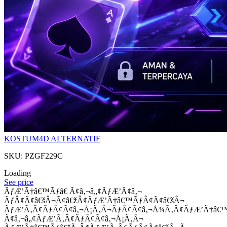
KOSTUM4D ALTERNATIF
SKU: PZGF229C
Loading
See price
ÃƒÆ’Ã†â€™Ãƒâ€ Ã¢â‚¬â„¢ÃƒÆ’Ã¢â‚¬
ÃƒÂ¢Ã¢â€šÂ¬Ã¢â€žÂ¢ÃƒÆ’Ã†â€™ÃƒÂ¢Ã¢â€šÂ¬
ÃƒÆ’Ã‚Â¢ÃƒÂ¢Ã¢â‚¬Å¡Ã‚Â¬ÃƒÂ¢Ã¢â‚¬Å¾Ã‚Â¢ÃƒÆ’Ã†â€
Ã¢â‚¬â„¢ÃƒÆ’Ã‚Â¢ÃƒÂ¢Ã¢â‚¬Å¡Ã‚Â¬