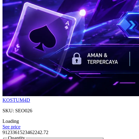
KOSTUM4D
SKU: SEO026
Loading
See price
9123361523462242.72
Quantity