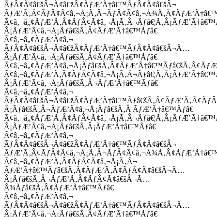
ÃƒÂ¢Ã¢â€šÂ¬Ã¢â€žÂ¢ÃƒÆ’Ã†â€™ÃƒÂ¢Ã¢â€šÂ¬
ÃƒÆ’Ã‚Â¢ÃƒÂ¢Ã¢â‚¬Å¡Ã‚Â¬ÃƒÂ¢Ã¢â‚¬Å¾Ã‚Â¢ÃƒÆ’Ã†â€
Ã¢â‚¬â„¢ÃƒÆ’Ã‚Â¢ÃƒÂ¢Ã¢â‚¬Å¡Ã‚Â¬Ãƒâ€¦Ã‚Â¡ÃƒÆ’Ã†â€
Â¡ÃƒÆ’Ã¢â‚¬Å¡Ãƒâ€šÃ‚Â¢ÃƒÆ’Ã†â€™Ãƒâ€
Ã¢â‚¬â„¢ÃƒÆ’Ã¢â‚¬
ÃƒÂ¢Ã¢â€šÂ¬Ã¢â€žÂ¢ÃƒÆ’Ã†â€™ÃƒÂ¢Ã¢â€šÂ¬Ã…
Â¡ÃƒÆ’Ã¢â‚¬Å¡Ãƒâ€šÃ‚Â¢ÃƒÆ’Ã†â€™Ãƒâ€
Ã¢â‚¬â„¢ÃƒÆ’Ã¢â‚¬Å¡Ãƒâ€šÃ‚Â¢ÃƒÆ’Ã†â€™Ãƒâ€šÃ‚Â¢ÃƒÆ
Ã¢â‚¬â„¢ÃƒÆ’Ã‚Â¢ÃƒÂ¢Ã¢â‚¬Å¡Ã‚Â¬Ãƒâ€¦Ã‚Â¡ÃƒÆ’Ã†â€
Â¡ÃƒÆ’Ã¢â‚¬Å¡Ãƒâ€šÃ‚Â¬ÃƒÆ’Ã†â€™Ãƒâ€
Ã¢â‚¬â„¢ÃƒÆ’Ã¢â‚¬
ÃƒÂ¢Ã¢â€šÂ¬Ã¢â€žÂ¢ÃƒÆ’Ã†â€™Ãƒâ€šÃ‚Â¢ÃƒÆ’Ã‚Â¢Ãƒ
Â¡Ãƒâ€šÃ‚Â¬ÃƒÆ’Ã¢â‚¬Å¡Ãƒâ€šÃ‚Â¦ÃƒÆ’Ã†â€™Ãƒâ€
Ã¢â‚¬â„¢ÃƒÆ’Ã‚Â¢ÃƒÂ¢Ã¢â‚¬Å¡Ã‚Â¬Ãƒâ€¦Ã‚Â¡ÃƒÆ’Ã†â€
Â¡ÃƒÆ’Ã¢â‚¬Å¡Ãƒâ€šÃ‚Â¡ÃƒÆ’Ã†â€™Ãƒâ€
Ã¢â‚¬â„¢ÃƒÆ’Ã¢â‚¬
ÃƒÂ¢Ã¢â€šÂ¬Ã¢â€žÂ¢ÃƒÆ’Ã†â€™ÃƒÂ¢Ã¢â€šÂ¬
ÃƒÆ’Ã‚Â¢ÃƒÂ¢Ã¢â‚¬Å¡Ã‚Â¬ÃƒÂ¢Ã¢â‚¬Å¾Ã‚Â¢ÃƒÆ’Ã†â€
Ã¢â‚¬â„¢ÃƒÆ’Ã‚Â¢ÃƒÂ¢Ã¢â‚¬Å¡Ã‚Â¬
ÃƒÆ’Ã†â€™Ãƒâ€šÃ‚Â¢ÃƒÆ’Ã‚Â¢ÃƒÂ¢Ã¢â€šÂ¬Ã…
Â¡Ãƒâ€šÃ‚Â¬ÃƒÆ’Ã‚Â¢ÃƒÂ¢Ã¢â€šÂ¬Ã…
Â¾Ãƒâ€šÃ‚Â¢ÃƒÆ’Ã†â€™Ãƒâ€
Ã¢â‚¬â„¢ÃƒÆ’Ã¢â‚¬
ÃƒÂ¢Ã¢â€šÂ¬Ã¢â€žÂ¢ÃƒÆ’Ã†â€™ÃƒÂ¢Ã¢â€šÂ¬Ã…
Â¡ÃƒÆ’Ã¢â‚¬Å¡Ãƒâ€šÃ‚Â¢ÃƒÆ’Ã†â€™Ãƒâ€