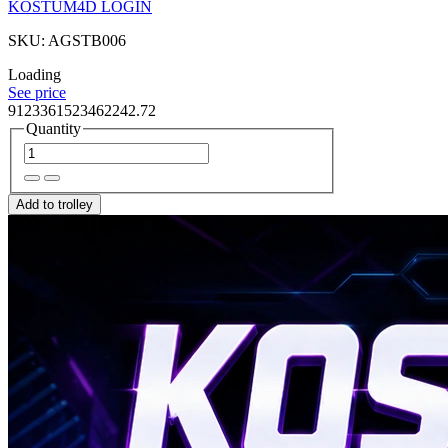
KOSTUM4D LOGIN
SKU: AGSTB006
Loading
See price
9123361523462242.72
Quantity
Add to trolley