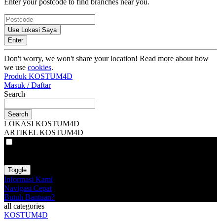
Enter your postcode to find branches near you.
Use Lokasi Saya
Enter
Don't worry, we won't share your location! Read more about how
we use
cookies
.
Produk KOSTUM4D
Masuk / Daftar
Search
Search
LOKASI KOSTUM4D
ARTIKEL KOSTUM4D
VAT
EX
INC
Toggle
Informasi Kami
Navigasi Cepat
Butuh Bantuan?
all categories
KOSTUM4D