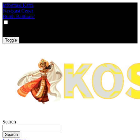
Informasi Kami
Navigasi Cepat
Butuh Bantuan?
VAT
EX
INC
Toggle
Search
Search