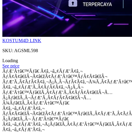
KOSTUM4D LINK
SKU: AGSML598
Loading
See price
ÃƒÆ’Ã†â€™Ãƒâ€ Ã¢â‚¬â„¢ÃƒÆ’Ã¢â‚¬
ÃƒÂ¢Ã¢â€šÂ¬Ã¢â€žÂ¢ÃƒÆ’Ã†â€™ÃƒÂ¢Ã¢â€šÂ¬
ÃƒÆ’Ã‚Â¢ÃƒÂ¢Ã¢â‚¬Å¡Ã‚Â¬ÃƒÂ¢Ã¢â‚¬Å¾Ã‚Â¢ÃƒÆ’Ã†â€
Ã¢â‚¬â„¢ÃƒÆ’Ã‚Â¢ÃƒÂ¢Ã¢â‚¬Å¡Ã‚Â¬
ÃƒÆ’Ã†â€™Ãƒâ€šÃ‚Â¢ÃƒÆ’Ã‚Â¢ÃƒÂ¢Ã¢â€šÂ¬Ã…
Â¡Ãƒâ€šÃ‚Â¬ÃƒÆ’Ã‚Â¢ÃƒÂ¢Ã¢â€šÂ¬Ã…
Â¾Ãƒâ€šÃ‚Â¢ÃƒÆ’Ã†â€™Ãƒâ€
Ã¢â‚¬â„¢ÃƒÆ’Ã¢â‚¬
ÃƒÂ¢Ã¢â€šÂ¬Ã¢â€žÂ¢ÃƒÆ’Ã†â€™Ãƒâ€šÃ‚Â¢ÃƒÆ’Ã‚Â¢Ãƒ
Â¡Ãƒâ€šÃ‚Â¬ ÃƒÆ’Ã†â€™Ãƒâ€
Ã¢â‚¬â„¢ÃƒÆ’Ã¢â‚¬Å¡Ãƒâ€šÃ‚Â¢ÃƒÆ’Ã†â€™Ãƒâ€šÃ‚Â¢ÃƒÆ
Ã¢â‚¬â„¢ÃƒÆ’Ã¢â‚¬