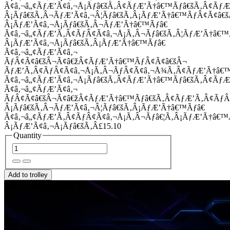
Ã¢â‚¬â„¢ÃƒÆ’Ã¢â‚¬Å¡Ãƒâ€šÃ‚Â¢ÃƒÆ’Ã†â€™Ãƒâ€šÃ‚Â¢Ãƒ
Â¡Ãƒâ€šÃ‚Â¬ÃƒÆ’Ã¢â‚¬Â¦Ãƒâ€šÃ‚Â¡ÃƒÆ’Ã†â€™ÃƒÂ¢Ã¢â
Â¡ÃƒÆ’Ã¢â‚¬Å¡Ãƒâ€šÃ‚Â¬ÃƒÆ’Ã†â€™Ãƒâ€
Ã¢â‚¬â„¢ÃƒÆ’Ã‚Â¢ÃƒÂ¢Ã¢â‚¬Å¡Ã‚Â¬Ãƒâ€šÃ‚Â¦ÃƒÆ’Ã†â€
Â¡ÃƒÆ’Ã¢â‚¬Å¡Ãƒâ€šÃ‚Â¡ÃƒÆ’Ã†â€™Ãƒâ€
Ã¢â‚¬â„¢ÃƒÆ’Ã¢â‚¬
ÃƒÂ¢Ã¢â€šÂ¬Ã¢â€žÂ¢ÃƒÆ’Ã†â€™ÃƒÂ¢Ã¢â€šÂ¬
ÃƒÆ’Ã‚Â¢ÃƒÂ¢Ã¢â‚¬Å¡Ã‚Â¬ÃƒÂ¢Ã¢â‚¬Å¾Ã‚Â¢ÃƒÆ’Ã†â€
Ã¢â‚¬â„¢ÃƒÆ’Ã¢â‚¬Å¡Ãƒâ€šÃ‚Â¢ÃƒÆ’Ã†â€™Ãƒâ€šÃ‚Â¢ÃƒÆ
Ã¢â‚¬â„¢ÃƒÆ’Ã¢â‚¬
ÃƒÂ¢Ã¢â€šÂ¬Ã¢â€žÂ¢ÃƒÆ’Ã†â€™Ãƒâ€šÃ‚Â¢ÃƒÆ’Ã‚Â¢Ãƒ
Â¡Ãƒâ€šÃ‚Â¬ÃƒÆ’Ã¢â‚¬Â¦Ãƒâ€šÃ‚Â¡ÃƒÆ’Ã†â€™Ãƒâ€
Ã¢â‚¬â„¢ÃƒÆ’Ã‚Â¢ÃƒÂ¢Ã¢â‚¬Å¡Ã‚Â¬Ãƒâ€¦Ã‚Â¡ÃƒÆ’Ã†â€
Â¡ÃƒÆ’Ã¢â‚¬Å¡Ãƒâ€šÃ‚Â£15.10
Quantity
Add to trolley