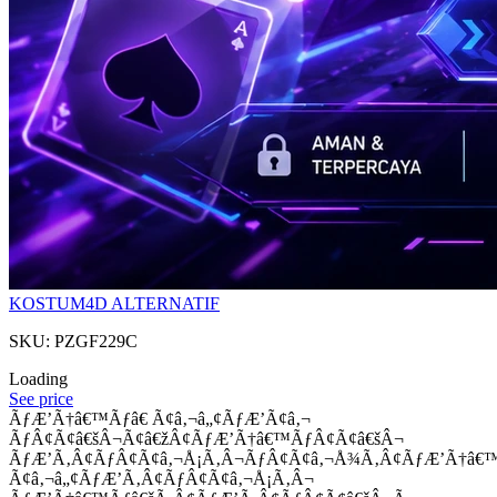
KOSTUM4D ALTERNATIF
SKU: PZGF229C
Loading
See price
ÃƒÆ’Ã†â€™Ãƒâ€ Ã¢â‚¬â„¢ÃƒÆ’Ã¢â‚¬
ÃƒÂ¢Ã¢â€šÂ¬Ã¢â€žÂ¢ÃƒÆ’Ã†â€™ÃƒÂ¢Ã¢â€šÂ¬
ÃƒÆ’Ã‚Â¢ÃƒÂ¢Ã¢â‚¬Å¡Ã‚Â¬ÃƒÂ¢Ã¢â‚¬Å¾Ã‚Â¢ÃƒÆ’Ã†â€
Ã¢â‚¬â„¢ÃƒÆ’Ã‚Â¢ÃƒÂ¢Ã¢â‚¬Å¡Ã‚Â¬