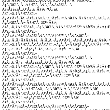
ÃƒÆ’Ã†â€™Ãƒâ€šÃ‚Â¢ÃƒÆ’Ã‚Â¢ÃƒÂ¢Ã¢â€šÂ¬Ã…
Â¡Ãƒâ€šÃ‚Â¬ÃƒÆ’Ã‚Â¢ÃƒÂ¢Ã¢â€šÂ¬Ã…
Â¾Ãƒâ€šÃ‚Â¢ÃƒÆ’Ã†â€™Ãƒâ€
Ã¢â‚¬â„¢ÃƒÆ’Ã¢â‚¬
ÃƒÂ¢Ã¢â€šÂ¬Ã¢â€žÂ¢ÃƒÆ’Ã†â€™Ãƒâ€šÃ‚Â¢ÃƒÆ’Ã‚Â¢Ãƒ
Â¡Ãƒâ€šÃ‚Â¬ ÃƒÆ’Ã†â€™Ãƒâ€
Ã¢â‚¬â„¢ÃƒÆ’Ã¢â‚¬Å¡Ãƒâ€šÃ‚Â¢ÃƒÆ’Ã†â€™Ãƒâ€šÃ‚Â¢ÃƒÆ
Ã¢â‚¬â„¢ÃƒÆ’Ã¢â‚¬
ÃƒÂ¢Ã¢â€šÂ¬Ã¢â€žÂ¢ÃƒÆ’Ã†â€™ÃƒÂ¢Ã¢â€šÂ¬
ÃƒÆ’Ã‚Â¢ÃƒÂ¢Ã¢â‚¬Å¡Ã‚Â¬ÃƒÂ¢Ã¢â‚¬Å¾Ã‚Â¢ÃƒÆ’Ã†â€
Ã¢â‚¬â„¢ÃƒÆ’Ã‚Â¢ÃƒÂ¢Ã¢â‚¬Å¡Ã‚Â¬Ãƒâ€¦Ã‚Â¡ÃƒÆ’Ã†â€
Â¡ÃƒÆ’Ã¢â‚¬Å¡Ãƒâ€šÃ‚Â¢ÃƒÆ’Ã†â€™Ãƒâ€
Ã¢â‚¬â„¢ÃƒÆ’Ã¢â‚¬
ÃƒÂ¢Ã¢â€šÂ¬Ã¢â€žÂ¢ÃƒÆ’Ã†â€™ÃƒÂ¢Ã¢â€šÂ¬Ã…
Â¡ÃƒÆ’Ã¢â‚¬Å¡Ãƒâ€šÃ‚Â¢ÃƒÆ’Ã†â€™Ãƒâ€
Ã¢â‚¬â„¢ÃƒÆ’Ã¢â‚¬Å¡Ãƒâ€šÃ‚Â¢ÃƒÆ’Ã†â€™Ãƒâ€šÃ‚Â¢ÃƒÆ
Ã¢â‚¬â„¢ÃƒÆ’Ã‚Â¢ÃƒÂ¢Ã¢â‚¬Å¡Ã‚Â¬Ãƒâ€¦Ã‚Â¡ÃƒÆ’Ã†â€
Â¡ÃƒÆ’Ã¢â‚¬Å¡Ãƒâ€šÃ‚Â¬ÃƒÆ’Ã†â€™Ãƒâ€
Ã¢â‚¬â„¢ÃƒÆ’Ã¢â‚¬
ÃƒÂ¢Ã¢â€šÂ¬Ã¢â€žÂ¢ÃƒÆ’Ã†â€™Ãƒâ€šÃ‚Â¢ÃƒÆ’Ã‚Â¢Ãƒ
Â¡Ãƒâ€šÃ‚Â¬ÃƒÆ’Ã¢â‚¬Å¡Ãƒâ€šÃ‚Â¦ÃƒÆ’Ã†â€™Ãƒâ€
Ã¢â‚¬â„¢ÃƒÆ’Ã‚Â¢ÃƒÂ¢Ã¢â‚¬Å¡Ã‚Â¬Ãƒâ€¦Ã‚Â¡ÃƒÆ’Ã†â€
Â¡ÃƒÆ’Ã¢â‚¬Å¡Ãƒâ€šÃ‚Â¡ÃƒÆ’Ã†â€™Ãƒâ€
Ã¢â‚¬â„¢ÃƒÆ’Ã¢â‚¬
ÃƒÂ¢Ã¢â€šÂ¬Ã¢â€žÂ¢ÃƒÆ’Ã†â€™ÃƒÂ¢Ã¢â€šÂ¬