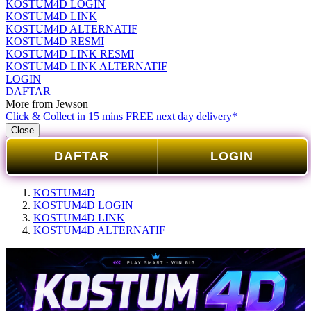
KOSTUM4D LOGIN
KOSTUM4D LINK
KOSTUM4D ALTERNATIF
KOSTUM4D RESMI
KOSTUM4D LINK RESMI
KOSTUM4D LINK ALTERNATIF
LOGIN
DAFTAR
More from Jewson
Click & Collect in 15 mins
FREE next day delivery*
Close
DAFTAR
LOGIN
KOSTUM4D
KOSTUM4D LOGIN
KOSTUM4D LINK
KOSTUM4D ALTERNATIF