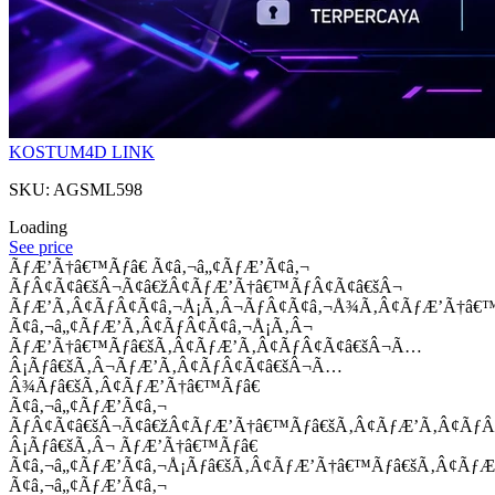
KOSTUM4D LINK
SKU: AGSML598
Loading
See price
ÃƒÆ’Ã†â€™Ãƒâ€ Ã¢â‚¬â„¢ÃƒÆ’Ã¢â‚¬
ÃƒÂ¢Ã¢â€šÂ¬Ã¢â€žÂ¢ÃƒÆ’Ã†â€™ÃƒÂ¢Ã¢â€šÂ¬
ÃƒÆ’Ã‚Â¢ÃƒÂ¢Ã¢â‚¬Å¡Ã‚Â¬ÃƒÂ¢Ã¢â‚¬Å¾Ã‚Â¢ÃƒÆ’Ã†â€
Ã¢â‚¬â„¢ÃƒÆ’Ã‚Â¢ÃƒÂ¢Ã¢â‚¬Å¡Ã‚Â¬
ÃƒÆ’Ã†â€™Ãƒâ€šÃ‚Â¢ÃƒÆ’Ã‚Â¢ÃƒÂ¢Ã¢â€šÂ¬Ã…
Â¡Ãƒâ€šÃ‚Â¬ÃƒÆ’Ã‚Â¢ÃƒÂ¢Ã¢â€šÂ¬Ã…
Â¾Ãƒâ€šÃ‚Â¢ÃƒÆ’Ã†â€™Ãƒâ€
Ã¢â‚¬â„¢ÃƒÆ’Ã¢â‚¬
ÃƒÂ¢Ã¢â€šÂ¬Ã¢â€žÂ¢ÃƒÆ’Ã†â€™Ãƒâ€šÃ‚Â¢ÃƒÆ’Ã‚Â¢Ãƒ
Â¡Ãƒâ€šÃ‚Â¬ ÃƒÆ’Ã†â€™Ãƒâ€
Ã¢â‚¬â„¢ÃƒÆ’Ã¢â‚¬Å¡Ãƒâ€šÃ‚Â¢ÃƒÆ’Ã†â€™Ãƒâ€šÃ‚Â¢ÃƒÆ
Ã¢â‚¬â„¢ÃƒÆ’Ã¢â‚¬