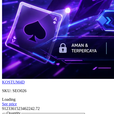
KOSTUM4D
SKU: SEO026
Loading
See price
9123361523462242.72
Quantity