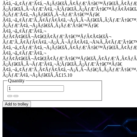
Ã¢â‚¬â„¢ÃƒÆ’Ã¢â‚¬Å¡Ãƒâ€šÃ‚Â¢ÃƒÆ’Ã†â€™Ãƒâ€šÃ‚Â¢Ãƒ
Â¡Ãƒâ€šÃ‚Â¬ÃƒÆ’Ã¢â‚¬Â¦Ãƒâ€šÃ‚Â¡ÃƒÆ’Ã†â€™ÃƒÂ¢Ã¢â
Â¡ÃƒÆ’Ã¢â‚¬Å¡Ãƒâ€šÃ‚Â¬ÃƒÆ’Ã†â€™Ãƒâ€
Ã¢â‚¬â„¢ÃƒÆ’Ã‚Â¢ÃƒÂ¢Ã¢â‚¬Å¡Ã‚Â¬Ãƒâ€šÃ‚Â¦ÃƒÆ’Ã†â€
Â¡ÃƒÆ’Ã¢â‚¬Å¡Ãƒâ€šÃ‚Â¡ÃƒÆ’Ã†â€™Ãƒâ€
Ã¢â‚¬â„¢ÃƒÆ’Ã¢â‚¬
ÃƒÂ¢Ã¢â€šÂ¬Ã¢â€žÂ¢ÃƒÆ’Ã†â€™ÃƒÂ¢Ã¢â€šÂ¬
ÃƒÆ’Ã‚Â¢ÃƒÂ¢Ã¢â‚¬Å¡Ã‚Â¬ÃƒÂ¢Ã¢â‚¬Å¾Ã‚Â¢ÃƒÆ’Ã†â€
Ã¢â‚¬â„¢ÃƒÆ’Ã¢â‚¬Å¡Ãƒâ€šÃ‚Â¢ÃƒÆ’Ã†â€™Ãƒâ€šÃ‚Â¢ÃƒÆ
Ã¢â‚¬â„¢ÃƒÆ’Ã¢â‚¬
ÃƒÂ¢Ã¢â€šÂ¬Ã¢â€žÂ¢ÃƒÆ’Ã†â€™Ãƒâ€šÃ‚Â¢ÃƒÆ’Ã‚Â¢Ãƒ
Â¡Ãƒâ€šÃ‚Â¬ÃƒÆ’Ã¢â‚¬Â¦Ãƒâ€šÃ‚Â¡ÃƒÆ’Ã†â€™Ãƒâ€
Ã¢â‚¬â„¢ÃƒÆ’Ã‚Â¢ÃƒÂ¢Ã¢â‚¬Å¡Ã‚Â¬Ãƒâ€¦Ã‚Â¡ÃƒÆ’Ã†â€
Â¡ÃƒÆ’Ã¢â‚¬Å¡Ãƒâ€šÃ‚Â£15.10
Quantity
Add to trolley