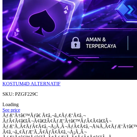
KOSTUM4D ALTERNATIF
SKU: PZGF229C
Loading
See price
ÃƒÆ’Ã†â€™Ãƒâ€ Ã¢â‚¬â„¢ÃƒÆ’Ã¢â‚¬
ÃƒÂ¢Ã¢â€šÂ¬Ã¢â€žÂ¢ÃƒÆ’Ã†â€™ÃƒÂ¢Ã¢â€šÂ¬
ÃƒÆ’Ã‚Â¢ÃƒÂ¢Ã¢â‚¬Å¡Ã‚Â¬ÃƒÂ¢Ã¢â‚¬Å¾Ã‚Â¢ÃƒÆ’Ã†â€
Ã¢â‚¬â„¢ÃƒÆ’Ã‚Â¢ÃƒÂ¢Ã¢â‚¬Å¡Ã‚Â¬