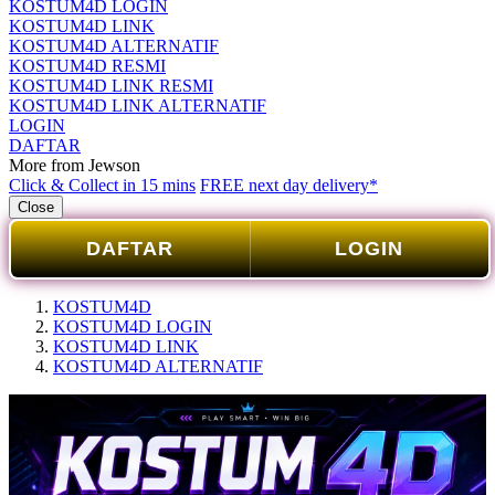
KOSTUM4D LOGIN
KOSTUM4D LINK
KOSTUM4D ALTERNATIF
KOSTUM4D RESMI
KOSTUM4D LINK RESMI
KOSTUM4D LINK ALTERNATIF
LOGIN
DAFTAR
More from Jewson
Click & Collect in 15 mins
FREE next day delivery*
Close
DAFTAR
LOGIN
KOSTUM4D
KOSTUM4D LOGIN
KOSTUM4D LINK
KOSTUM4D ALTERNATIF