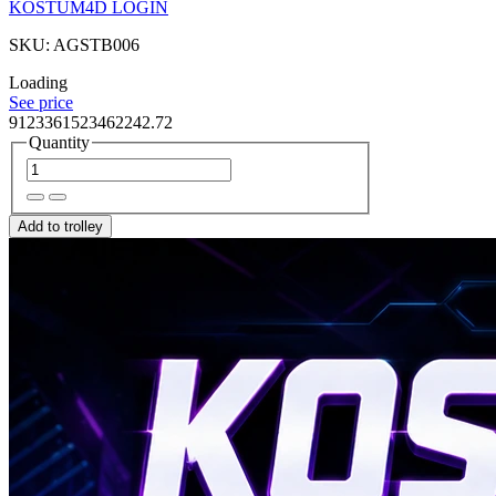
KOSTUM4D LOGIN
SKU: AGSTB006
Loading
See price
9123361523462242.72
Quantity
Add to trolley