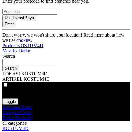
Enter your postcode to find branches near you.
Use Lokasi Saya
Enter
Don't worry, we won't share your location! Read more about how
we use
cookies
.
Produk KOSTUM4D
Masuk / Daftar
Search
Search
LOKASI KOSTUM4D
ARTIKEL KOSTUM4D
VAT
EX
INC
Toggle
Informasi Kami
Navigasi Cepat
Butuh Bantuan?
all categories
KOSTUM4D