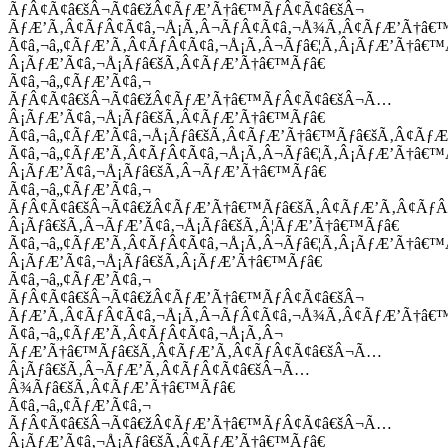
ÃƒÂ¢Ã¢â€šÂ¬Ã¢â€žÂ¢ÃƒÆ’Ã†â€™ÃƒÂ¢Ã¢â€šÂ¬
ÃƒÆ’Ã‚Â¢ÃƒÂ¢Ã¢â‚¬Å¡Ã‚Â¬ÃƒÂ¢Ã¢â‚¬Å¾Ã‚Â¢ÃƒÆ’Ã†â€
Ã¢â‚¬â„¢ÃƒÆ’Ã‚Â¢ÃƒÂ¢Ã¢â‚¬Å¡Ã‚Â¬Ãƒâ€¦Ã‚Â¡ÃƒÆ’Ã†â€
Â¡ÃƒÆ’Ã¢â‚¬Å¡Ãƒâ€šÃ‚Â¢ÃƒÆ’Ã†â€™Ãƒâ€
Ã¢â‚¬â„¢ÃƒÆ’Ã¢â‚¬
ÃƒÂ¢Ã¢â€šÂ¬Ã¢â€žÂ¢ÃƒÆ’Ã†â€™ÃƒÂ¢Ã¢â€šÂ¬Ã…
Â¡ÃƒÆ’Ã¢â‚¬Å¡Ãƒâ€šÃ‚Â¢ÃƒÆ’Ã†â€™Ãƒâ€
Ã¢â‚¬â„¢ÃƒÆ’Ã¢â‚¬Å¡Ãƒâ€šÃ‚Â¢ÃƒÆ’Ã†â€™Ãƒâ€šÃ‚Â¢ÃƒÆ
Ã¢â‚¬â„¢ÃƒÆ’Ã‚Â¢ÃƒÂ¢Ã¢â‚¬Å¡Ã‚Â¬Ãƒâ€¦Ã‚Â¡ÃƒÆ’Ã†â€
Â¡ÃƒÆ’Ã¢â‚¬Å¡Ãƒâ€šÃ‚Â¬ÃƒÆ’Ã†â€™Ãƒâ€
Ã¢â‚¬â„¢ÃƒÆ’Ã¢â‚¬
ÃƒÂ¢Ã¢â€šÂ¬Ã¢â€žÂ¢ÃƒÆ’Ã†â€™Ãƒâ€šÃ‚Â¢ÃƒÆ’Ã‚Â¢Ãƒ
Â¡Ãƒâ€šÃ‚Â¬ÃƒÆ’Ã¢â‚¬Å¡Ãƒâ€šÃ‚Â¦ÃƒÆ’Ã†â€™Ãƒâ€
Ã¢â‚¬â„¢ÃƒÆ’Ã‚Â¢ÃƒÂ¢Ã¢â‚¬Å¡Ã‚Â¬Ãƒâ€¦Ã‚Â¡ÃƒÆ’Ã†â€
Â¡ÃƒÆ’Ã¢â‚¬Å¡Ãƒâ€šÃ‚Â¡ÃƒÆ’Ã†â€™Ãƒâ€
Ã¢â‚¬â„¢ÃƒÆ’Ã¢â‚¬
ÃƒÂ¢Ã¢â€šÂ¬Ã¢â€žÂ¢ÃƒÆ’Ã†â€™ÃƒÂ¢Ã¢â€šÂ¬
ÃƒÆ’Ã‚Â¢ÃƒÂ¢Ã¢â‚¬Å¡Ã‚Â¬ÃƒÂ¢Ã¢â‚¬Å¾Ã‚Â¢ÃƒÆ’Ã†â€
Ã¢â‚¬â„¢ÃƒÆ’Ã‚Â¢ÃƒÂ¢Ã¢â‚¬Å¡Ã‚Â¬
ÃƒÆ’Ã†â€™Ãƒâ€šÃ‚Â¢ÃƒÆ’Ã‚Â¢ÃƒÂ¢Ã¢â€šÂ¬Ã…
Â¡Ãƒâ€šÃ‚Â¬ÃƒÆ’Ã‚Â¢ÃƒÂ¢Ã¢â€šÂ¬Ã…
Â¾Ãƒâ€šÃ‚Â¢ÃƒÆ’Ã†â€™Ãƒâ€
Ã¢â‚¬â„¢ÃƒÆ’Ã¢â‚¬
ÃƒÂ¢Ã¢â€šÂ¬Ã¢â€žÂ¢ÃƒÆ’Ã†â€™ÃƒÂ¢Ã¢â€šÂ¬Ã…
Â¡ÃƒÆ’Ã¢â‚¬Å¡Ãƒâ€šÃ‚Â¢ÃƒÆ’Ã†â€™Ãƒâ€