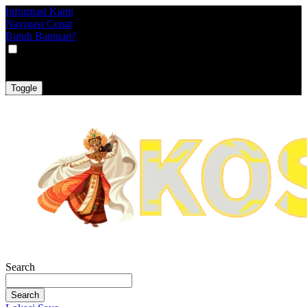
Informasi Kami
Navigasi Cepat
Butuh Bantuan?
VAT
EX
INC
Toggle
Search
Search