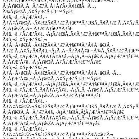
ÃƒÆ’Ã†â€™Ãƒâ€šÃ‚Â¢ÃƒÆ’Ã‚Â¢ÃƒÂ¢Ã¢â€šÂ¬Ã…
Â¡Ãƒâ€šÃ‚Â¬ÃƒÆ’Ã‚Â¢ÃƒÂ¢Ã¢â€šÂ¬Ã…
Â¾Ãƒâ€šÃ‚Â¢ÃƒÆ’Ã†â€™Ãƒâ€
Ã¢â‚¬â„¢ÃƒÆ’Ã¢â‚¬
ÃƒÂ¢Ã¢â€šÂ¬Ã¢â€žÂ¢ÃƒÆ’Ã†â€™Ãƒâ€šÃ‚Â¢ÃƒÆ’Ã‚Â¢Ãƒ
Â¡Ãƒâ€šÃ‚Â¬ ÃƒÆ’Ã†â€™Ãƒâ€
Ã¢â‚¬â„¢ÃƒÆ’Ã¢â‚¬Å¡Ãƒâ€šÃ‚Â¢ÃƒÆ’Ã†â€™Ãƒâ€šÃ‚Â¢ÃƒÆ
Ã¢â‚¬â„¢ÃƒÆ’Ã¢â‚¬
ÃƒÂ¢Ã¢â€šÂ¬Ã¢â€žÂ¢ÃƒÆ’Ã†â€™ÃƒÂ¢Ã¢â€šÂ¬
ÃƒÆ’Ã‚Â¢ÃƒÂ¢Ã¢â‚¬Å¡Ã‚Â¬ÃƒÂ¢Ã¢â‚¬Å¾Ã‚Â¢ÃƒÆ’Ã†â€
Ã¢â‚¬â„¢ÃƒÆ’Ã‚Â¢ÃƒÂ¢Ã¢â‚¬Å¡Ã‚Â¬Ãƒâ€¦Ã‚Â¡ÃƒÆ’Ã†â€
Â¡ÃƒÆ’Ã¢â‚¬Å¡Ãƒâ€šÃ‚Â¢ÃƒÆ’Ã†â€™Ãƒâ€
Ã¢â‚¬â„¢ÃƒÆ’Ã¢â‚¬
ÃƒÂ¢Ã¢â€šÂ¬Ã¢â€žÂ¢ÃƒÆ’Ã†â€™ÃƒÂ¢Ã¢â€šÂ¬Ã…
Â¡ÃƒÆ’Ã¢â‚¬Å¡Ãƒâ€šÃ‚Â¢ÃƒÆ’Ã†â€™Ãƒâ€
Ã¢â‚¬â„¢ÃƒÆ’Ã¢â‚¬Å¡Ãƒâ€šÃ‚Â¢ÃƒÆ’Ã†â€™Ãƒâ€šÃ‚Â¢ÃƒÆ
Ã¢â‚¬â„¢ÃƒÆ’Ã‚Â¢ÃƒÂ¢Ã¢â‚¬Å¡Ã‚Â¬Ãƒâ€¦Ã‚Â¡ÃƒÆ’Ã†â€
Â¡ÃƒÆ’Ã¢â‚¬Å¡Ãƒâ€šÃ‚Â¬ÃƒÆ’Ã†â€™Ãƒâ€
Ã¢â‚¬â„¢ÃƒÆ’Ã¢â‚¬
ÃƒÂ¢Ã¢â€šÂ¬Ã¢â€žÂ¢ÃƒÆ’Ã†â€™Ãƒâ€šÃ‚Â¢ÃƒÆ’Ã‚Â¢Ãƒ
Â¡Ãƒâ€šÃ‚Â¬ÃƒÆ’Ã¢â‚¬Å¡Ãƒâ€šÃ‚Â¦ÃƒÆ’Ã†â€™Ãƒâ€
Ã¢â‚¬â„¢ÃƒÆ’Ã‚Â¢ÃƒÂ¢Ã¢â‚¬Å¡Ã‚Â¬Ãƒâ€¦Ã‚Â¡ÃƒÆ’Ã†â€
Â¡ÃƒÆ’Ã¢â‚¬Å¡Ãƒâ€šÃ‚Â¡ÃƒÆ’Ã†â€™Ãƒâ€
Ã¢â‚¬â„¢ÃƒÆ’Ã¢â‚¬
ÃƒÂ¢Ã¢â€šÂ¬Ã¢â€žÂ¢ÃƒÆ’Ã†â€™ÃƒÂ¢Ã¢â€šÂ¬