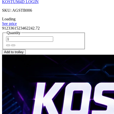
KOSTUM4D LOGIN
SKU: AGSTB006
Loading
See price
9123361523462242.72
Quantity
Add to trolley