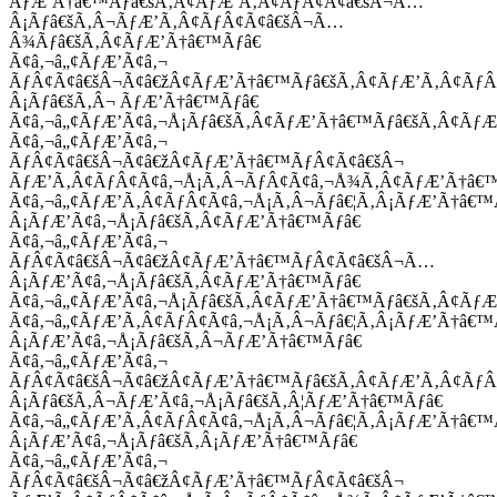
ÃƒÆ’Ã†â€™Ãƒâ€šÃ‚Â¢ÃƒÆ’Ã‚Â¢ÃƒÂ¢Ã¢â€šÂ¬Ã…
Â¡Ãƒâ€šÃ‚Â¬ÃƒÆ’Ã‚Â¢ÃƒÂ¢Ã¢â€šÂ¬Ã…
Â¾Ãƒâ€šÃ‚Â¢ÃƒÆ’Ã†â€™Ãƒâ€
Ã¢â‚¬â„¢ÃƒÆ’Ã¢â‚¬
ÃƒÂ¢Ã¢â€šÂ¬Ã¢â€žÂ¢ÃƒÆ’Ã†â€™Ãƒâ€šÃ‚Â¢ÃƒÆ’Ã‚Â¢Ãƒ
Â¡Ãƒâ€šÃ‚Â¬ ÃƒÆ’Ã†â€™Ãƒâ€
Ã¢â‚¬â„¢ÃƒÆ’Ã¢â‚¬Å¡Ãƒâ€šÃ‚Â¢ÃƒÆ’Ã†â€™Ãƒâ€šÃ‚Â¢ÃƒÆ
Ã¢â‚¬â„¢ÃƒÆ’Ã¢â‚¬
ÃƒÂ¢Ã¢â€šÂ¬Ã¢â€žÂ¢ÃƒÆ’Ã†â€™ÃƒÂ¢Ã¢â€šÂ¬
ÃƒÆ’Ã‚Â¢ÃƒÂ¢Ã¢â‚¬Å¡Ã‚Â¬ÃƒÂ¢Ã¢â‚¬Å¾Ã‚Â¢ÃƒÆ’Ã†â€
Ã¢â‚¬â„¢ÃƒÆ’Ã‚Â¢ÃƒÂ¢Ã¢â‚¬Å¡Ã‚Â¬Ãƒâ€¦Ã‚Â¡ÃƒÆ’Ã†â€
Â¡ÃƒÆ’Ã¢â‚¬Å¡Ãƒâ€šÃ‚Â¢ÃƒÆ’Ã†â€™Ãƒâ€
Ã¢â‚¬â„¢ÃƒÆ’Ã¢â‚¬
ÃƒÂ¢Ã¢â€šÂ¬Ã¢â€žÂ¢ÃƒÆ’Ã†â€™ÃƒÂ¢Ã¢â€šÂ¬Ã…
Â¡ÃƒÆ’Ã¢â‚¬Å¡Ãƒâ€šÃ‚Â¢ÃƒÆ’Ã†â€™Ãƒâ€
Ã¢â‚¬â„¢ÃƒÆ’Ã¢â‚¬Å¡Ãƒâ€šÃ‚Â¢ÃƒÆ’Ã†â€™Ãƒâ€šÃ‚Â¢ÃƒÆ
Ã¢â‚¬â„¢ÃƒÆ’Ã‚Â¢ÃƒÂ¢Ã¢â‚¬Å¡Ã‚Â¬Ãƒâ€¦Ã‚Â¡ÃƒÆ’Ã†â€
Â¡ÃƒÆ’Ã¢â‚¬Å¡Ãƒâ€šÃ‚Â¬ÃƒÆ’Ã†â€™Ãƒâ€
Ã¢â‚¬â„¢ÃƒÆ’Ã¢â‚¬
ÃƒÂ¢Ã¢â€šÂ¬Ã¢â€žÂ¢ÃƒÆ’Ã†â€™Ãƒâ€šÃ‚Â¢ÃƒÆ’Ã‚Â¢Ãƒ
Â¡Ãƒâ€šÃ‚Â¬ÃƒÆ’Ã¢â‚¬Å¡Ãƒâ€šÃ‚Â¦ÃƒÆ’Ã†â€™Ãƒâ€
Ã¢â‚¬â„¢ÃƒÆ’Ã‚Â¢ÃƒÂ¢Ã¢â‚¬Å¡Ã‚Â¬Ãƒâ€¦Ã‚Â¡ÃƒÆ’Ã†â€
Â¡ÃƒÆ’Ã¢â‚¬Å¡Ãƒâ€šÃ‚Â¡ÃƒÆ’Ã†â€™Ãƒâ€
Ã¢â‚¬â„¢ÃƒÆ’Ã¢â‚¬
ÃƒÂ¢Ã¢â€šÂ¬Ã¢â€žÂ¢ÃƒÆ’Ã†â€™ÃƒÂ¢Ã¢â€šÂ¬