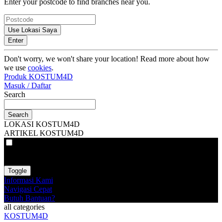
Enter your postcode to find branches near you.
Use Lokasi Saya
Enter
Don't worry, we won't share your location! Read more about how
we use
cookies
.
Produk KOSTUM4D
Masuk / Daftar
Search
Search
LOKASI KOSTUM4D
ARTIKEL KOSTUM4D
VAT
EX
INC
Toggle
Informasi Kami
Navigasi Cepat
Butuh Bantuan?
all categories
KOSTUM4D