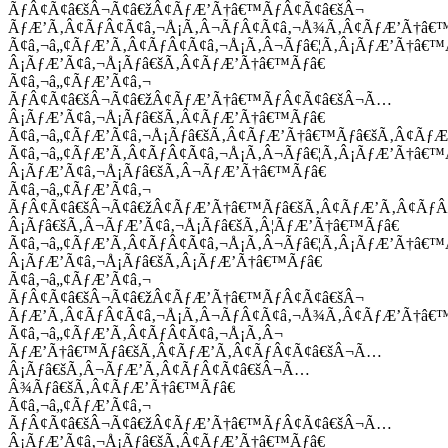
ÃƒÂ¢Ã¢â€šÂ¬Ã¢â€žÂ¢ÃƒÆ’Ã†â€™ÃƒÂ¢Ã¢â€šÂ¬
ÃƒÆ’Ã‚Â¢ÃƒÂ¢Ã¢â‚¬Å¡Ã‚Â¬ÃƒÂ¢Ã¢â‚¬Å¾Ã‚Â¢ÃƒÆ’Ã†â€
Ã¢â‚¬â„¢ÃƒÆ’Ã‚Â¢ÃƒÂ¢Ã¢â‚¬Å¡Ã‚Â¬Ãƒâ€¦Ã‚Â¡ÃƒÆ’Ã†â€
Â¡ÃƒÆ’Ã¢â‚¬Å¡Ãƒâ€šÃ‚Â¢ÃƒÆ’Ã†â€™Ãƒâ€
Ã¢â‚¬â„¢ÃƒÆ’Ã¢â‚¬
ÃƒÂ¢Ã¢â€šÂ¬Ã¢â€žÂ¢ÃƒÆ’Ã†â€™ÃƒÂ¢Ã¢â€šÂ¬Ã…
Â¡ÃƒÆ’Ã¢â‚¬Å¡Ãƒâ€šÃ‚Â¢ÃƒÆ’Ã†â€™Ãƒâ€
Ã¢â‚¬â„¢ÃƒÆ’Ã¢â‚¬Å¡Ãƒâ€šÃ‚Â¢ÃƒÆ’Ã†â€™Ãƒâ€šÃ‚Â¢ÃƒÆ
Ã¢â‚¬â„¢ÃƒÆ’Ã‚Â¢ÃƒÂ¢Ã¢â‚¬Å¡Ã‚Â¬Ãƒâ€¦Ã‚Â¡ÃƒÆ’Ã†â€
Â¡ÃƒÆ’Ã¢â‚¬Å¡Ãƒâ€šÃ‚Â¬ÃƒÆ’Ã†â€™Ãƒâ€
Ã¢â‚¬â„¢ÃƒÆ’Ã¢â‚¬
ÃƒÂ¢Ã¢â€šÂ¬Ã¢â€žÂ¢ÃƒÆ’Ã†â€™Ãƒâ€šÃ‚Â¢ÃƒÆ’Ã‚Â¢Ãƒ
Â¡Ãƒâ€šÃ‚Â¬ÃƒÆ’Ã¢â‚¬Å¡Ãƒâ€šÃ‚Â¦ÃƒÆ’Ã†â€™Ãƒâ€
Ã¢â‚¬â„¢ÃƒÆ’Ã‚Â¢ÃƒÂ¢Ã¢â‚¬Å¡Ã‚Â¬Ãƒâ€¦Ã‚Â¡ÃƒÆ’Ã†â€
Â¡ÃƒÆ’Ã¢â‚¬Å¡Ãƒâ€šÃ‚Â¡ÃƒÆ’Ã†â€™Ãƒâ€
Ã¢â‚¬â„¢ÃƒÆ’Ã¢â‚¬
ÃƒÂ¢Ã¢â€šÂ¬Ã¢â€žÂ¢ÃƒÆ’Ã†â€™ÃƒÂ¢Ã¢â€šÂ¬
ÃƒÆ’Ã‚Â¢ÃƒÂ¢Ã¢â‚¬Å¡Ã‚Â¬ÃƒÂ¢Ã¢â‚¬Å¾Ã‚Â¢ÃƒÆ’Ã†â€
Ã¢â‚¬â„¢ÃƒÆ’Ã‚Â¢ÃƒÂ¢Ã¢â‚¬Å¡Ã‚Â¬
ÃƒÆ’Ã†â€™Ãƒâ€šÃ‚Â¢ÃƒÆ’Ã‚Â¢ÃƒÂ¢Ã¢â€šÂ¬Ã…
Â¡Ãƒâ€šÃ‚Â¬ÃƒÆ’Ã‚Â¢ÃƒÂ¢Ã¢â€šÂ¬Ã…
Â¾Ãƒâ€šÃ‚Â¢ÃƒÆ’Ã†â€™Ãƒâ€
Ã¢â‚¬â„¢ÃƒÆ’Ã¢â‚¬
ÃƒÂ¢Ã¢â€šÂ¬Ã¢â€žÂ¢ÃƒÆ’Ã†â€™ÃƒÂ¢Ã¢â€šÂ¬Ã…
Â¡ÃƒÆ’Ã¢â‚¬Å¡Ãƒâ€šÃ‚Â¢ÃƒÆ’Ã†â€™Ãƒâ€