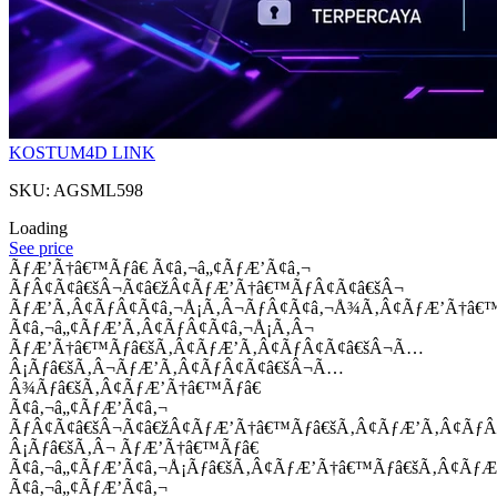
KOSTUM4D LINK
SKU: AGSML598
Loading
See price
ÃƒÆ’Ã†â€™Ãƒâ€ Ã¢â‚¬â„¢ÃƒÆ’Ã¢â‚¬
ÃƒÂ¢Ã¢â€šÂ¬Ã¢â€žÂ¢ÃƒÆ’Ã†â€™ÃƒÂ¢Ã¢â€šÂ¬
ÃƒÆ’Ã‚Â¢ÃƒÂ¢Ã¢â‚¬Å¡Ã‚Â¬ÃƒÂ¢Ã¢â‚¬Å¾Ã‚Â¢ÃƒÆ’Ã†â€
Ã¢â‚¬â„¢ÃƒÆ’Ã‚Â¢ÃƒÂ¢Ã¢â‚¬Å¡Ã‚Â¬
ÃƒÆ’Ã†â€™Ãƒâ€šÃ‚Â¢ÃƒÆ’Ã‚Â¢ÃƒÂ¢Ã¢â€šÂ¬Ã…
Â¡Ãƒâ€šÃ‚Â¬ÃƒÆ’Ã‚Â¢ÃƒÂ¢Ã¢â€šÂ¬Ã…
Â¾Ãƒâ€šÃ‚Â¢ÃƒÆ’Ã†â€™Ãƒâ€
Ã¢â‚¬â„¢ÃƒÆ’Ã¢â‚¬
ÃƒÂ¢Ã¢â€šÂ¬Ã¢â€žÂ¢ÃƒÆ’Ã†â€™Ãƒâ€šÃ‚Â¢ÃƒÆ’Ã‚Â¢Ãƒ
Â¡Ãƒâ€šÃ‚Â¬ ÃƒÆ’Ã†â€™Ãƒâ€
Ã¢â‚¬â„¢ÃƒÆ’Ã¢â‚¬Å¡Ãƒâ€šÃ‚Â¢ÃƒÆ’Ã†â€™Ãƒâ€šÃ‚Â¢ÃƒÆ
Ã¢â‚¬â„¢ÃƒÆ’Ã¢â‚¬