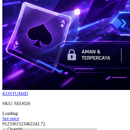
KOSTUM4D
SKU: SEO026
Loading
See price
9123361523462242.72
Quantity