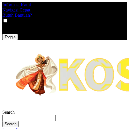
Informasi Kami
Navigasi Cepat
Butuh Bantuan?
VAT
EX
INC
Toggle
Search
Search