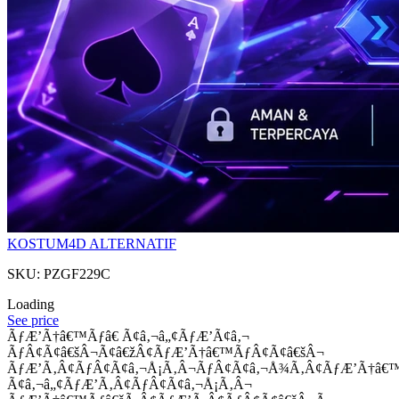
KOSTUM4D ALTERNATIF
SKU: PZGF229C
Loading
See price
ÃƒÆ’Ã†â€™Ãƒâ€ Ã¢â‚¬â„¢ÃƒÆ’Ã¢â‚¬
ÃƒÂ¢Ã¢â€šÂ¬Ã¢â€žÂ¢ÃƒÆ’Ã†â€™ÃƒÂ¢Ã¢â€šÂ¬
ÃƒÆ’Ã‚Â¢ÃƒÂ¢Ã¢â‚¬Å¡Ã‚Â¬ÃƒÂ¢Ã¢â‚¬Å¾Ã‚Â¢ÃƒÆ’Ã†â€
Ã¢â‚¬â„¢ÃƒÆ’Ã‚Â¢ÃƒÂ¢Ã¢â‚¬Å¡Ã‚Â¬