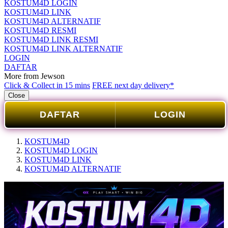
KOSTUM4D LOGIN
KOSTUM4D LINK
KOSTUM4D ALTERNATIF
KOSTUM4D RESMI
KOSTUM4D LINK RESMI
KOSTUM4D LINK ALTERNATIF
LOGIN
DAFTAR
More from Jewson
Click & Collect in 15 mins
FREE next day delivery*
Close
DAFTAR
LOGIN
KOSTUM4D
KOSTUM4D LOGIN
KOSTUM4D LINK
KOSTUM4D ALTERNATIF