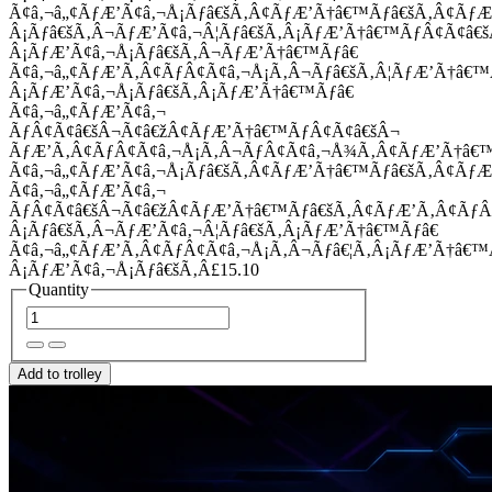
Ã¢â‚¬â„¢ÃƒÆ’Ã¢â‚¬Å¡Ãƒâ€šÃ‚Â¢ÃƒÆ’Ã†â€™Ãƒâ€šÃ‚Â¢Ãƒ
Â¡Ãƒâ€šÃ‚Â¬ÃƒÆ’Ã¢â‚¬Â¦Ãƒâ€šÃ‚Â¡ÃƒÆ’Ã†â€™ÃƒÂ¢Ã¢â
Â¡ÃƒÆ’Ã¢â‚¬Å¡Ãƒâ€šÃ‚Â¬ÃƒÆ’Ã†â€™Ãƒâ€
Ã¢â‚¬â„¢ÃƒÆ’Ã‚Â¢ÃƒÂ¢Ã¢â‚¬Å¡Ã‚Â¬Ãƒâ€šÃ‚Â¦ÃƒÆ’Ã†â€
Â¡ÃƒÆ’Ã¢â‚¬Å¡Ãƒâ€šÃ‚Â¡ÃƒÆ’Ã†â€™Ãƒâ€
Ã¢â‚¬â„¢ÃƒÆ’Ã¢â‚¬
ÃƒÂ¢Ã¢â€šÂ¬Ã¢â€žÂ¢ÃƒÆ’Ã†â€™ÃƒÂ¢Ã¢â€šÂ¬
ÃƒÆ’Ã‚Â¢ÃƒÂ¢Ã¢â‚¬Å¡Ã‚Â¬ÃƒÂ¢Ã¢â‚¬Å¾Ã‚Â¢ÃƒÆ’Ã†â€
Ã¢â‚¬â„¢ÃƒÆ’Ã¢â‚¬Å¡Ãƒâ€šÃ‚Â¢ÃƒÆ’Ã†â€™Ãƒâ€šÃ‚Â¢ÃƒÆ
Ã¢â‚¬â„¢ÃƒÆ’Ã¢â‚¬
ÃƒÂ¢Ã¢â€šÂ¬Ã¢â€žÂ¢ÃƒÆ’Ã†â€™Ãƒâ€šÃ‚Â¢ÃƒÆ’Ã‚Â¢Ãƒ
Â¡Ãƒâ€šÃ‚Â¬ÃƒÆ’Ã¢â‚¬Â¦Ãƒâ€šÃ‚Â¡ÃƒÆ’Ã†â€™Ãƒâ€
Ã¢â‚¬â„¢ÃƒÆ’Ã‚Â¢ÃƒÂ¢Ã¢â‚¬Å¡Ã‚Â¬Ãƒâ€¦Ã‚Â¡ÃƒÆ’Ã†â€
Â¡ÃƒÆ’Ã¢â‚¬Å¡Ãƒâ€šÃ‚Â£15.10
Quantity
Add to trolley