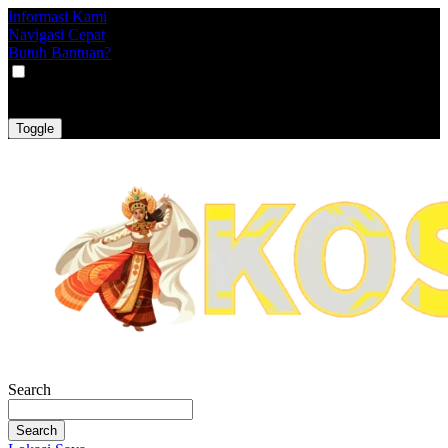
Informasi Kami
Navigasi Cepat
Butuh Bantuan?
VAT
EX
INC
Toggle
Search
Search