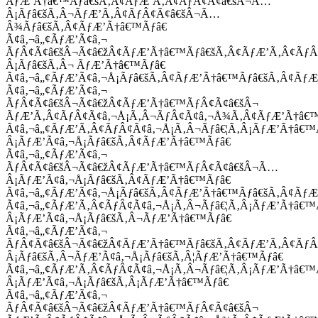
ÃƒÆ’Ã†â€™Ãƒâ€šÃ‚Â¢ÃƒÆ’Ã‚Â¢ÃƒÂ¢Ã¢â€šÂ¬Ã…
Â¡Ãƒâ€šÃ‚Â¬ÃƒÆ’Ã‚Â¢ÃƒÂ¢Ã¢â€šÂ¬Ã…
Â¾Ãƒâ€šÃ‚Â¢ÃƒÆ’Ã†â€™Ãƒâ€
Ã¢â‚¬â„¢ÃƒÆ’Ã¢â‚¬
ÃƒÂ¢Ã¢â€šÂ¬Ã¢â€žÂ¢ÃƒÆ’Ã†â€™Ãƒâ€šÃ‚Â¢ÃƒÆ’Ã‚Â¢Ãƒ
Â¡Ãƒâ€šÃ‚Â¬ ÃƒÆ’Ã†â€™Ãƒâ€
Ã¢â‚¬â„¢ÃƒÆ’Ã¢â‚¬Å¡Ãƒâ€šÃ‚Â¢ÃƒÆ’Ã†â€™Ãƒâ€šÃ‚Â¢ÃƒÆ
Ã¢â‚¬â„¢ÃƒÆ’Ã¢â‚¬
ÃƒÂ¢Ã¢â€šÂ¬Ã¢â€žÂ¢ÃƒÆ’Ã†â€™ÃƒÂ¢Ã¢â€šÂ¬
ÃƒÆ’Ã‚Â¢ÃƒÂ¢Ã¢â‚¬Å¡Ã‚Â¬ÃƒÂ¢Ã¢â‚¬Å¾Ã‚Â¢ÃƒÆ’Ã†â€
Ã¢â‚¬â„¢ÃƒÆ’Ã‚Â¢ÃƒÂ¢Ã¢â‚¬Å¡Ã‚Â¬Ãƒâ€¦Ã‚Â¡ÃƒÆ’Ã†â€
Â¡ÃƒÆ’Ã¢â‚¬Å¡Ãƒâ€šÃ‚Â¢ÃƒÆ’Ã†â€™Ãƒâ€
Ã¢â‚¬â„¢ÃƒÆ’Ã¢â‚¬
ÃƒÂ¢Ã¢â€šÂ¬Ã¢â€žÂ¢ÃƒÆ’Ã†â€™ÃƒÂ¢Ã¢â€šÂ¬Ã…
Â¡ÃƒÆ’Ã¢â‚¬Å¡Ãƒâ€šÃ‚Â¢ÃƒÆ’Ã†â€™Ãƒâ€
Ã¢â‚¬â„¢ÃƒÆ’Ã¢â‚¬Å¡Ãƒâ€šÃ‚Â¢ÃƒÆ’Ã†â€™Ãƒâ€šÃ‚Â¢ÃƒÆ
Ã¢â‚¬â„¢ÃƒÆ’Ã‚Â¢ÃƒÂ¢Ã¢â‚¬Å¡Ã‚Â¬Ãƒâ€¦Ã‚Â¡ÃƒÆ’Ã†â€
Â¡ÃƒÆ’Ã¢â‚¬Å¡Ãƒâ€šÃ‚Â¬ÃƒÆ’Ã†â€™Ãƒâ€
Ã¢â‚¬â„¢ÃƒÆ’Ã¢â‚¬
ÃƒÂ¢Ã¢â€šÂ¬Ã¢â€žÂ¢ÃƒÆ’Ã†â€™Ãƒâ€šÃ‚Â¢ÃƒÆ’Ã‚Â¢Ãƒ
Â¡Ãƒâ€šÃ‚Â¬ÃƒÆ’Ã¢â‚¬Å¡Ãƒâ€šÃ‚Â¦ÃƒÆ’Ã†â€™Ãƒâ€
Ã¢â‚¬â„¢ÃƒÆ’Ã‚Â¢ÃƒÂ¢Ã¢â‚¬Å¡Ã‚Â¬Ãƒâ€¦Ã‚Â¡ÃƒÆ’Ã†â€
Â¡ÃƒÆ’Ã¢â‚¬Å¡Ãƒâ€šÃ‚Â¡ÃƒÆ’Ã†â€™Ãƒâ€
Ã¢â‚¬â„¢ÃƒÆ’Ã¢â‚¬
ÃƒÂ¢Ã¢â€šÂ¬Ã¢â€žÂ¢ÃƒÆ’Ã†â€™ÃƒÂ¢Ã¢â€šÂ¬