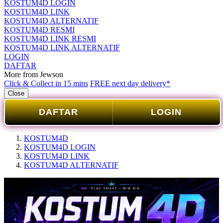
KOSTUM4D LOGIN
KOSTUM4D LINK
KOSTUM4D ALTERNATIF
KOSTUM4D RESMI
KOSTUM4D LINK RESMI
KOSTUM4D LINK ALTERNATIF
LOGIN
DAFTAR
More from Jewson
Click & Collect in 15 mins
FREE next day delivery*
Close
DAFTAR
LOGIN
KOSTUM4D
KOSTUM4D LOGIN
KOSTUM4D LINK
KOSTUM4D ALTERNATIF