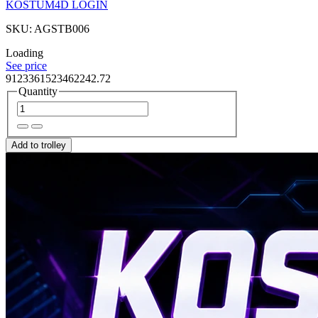
KOSTUM4D LOGIN
SKU: AGSTB006
Loading
See price
9123361523462242.72
Quantity
Add to trolley