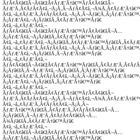
ÃƒÂ¢Ã¢â€šÂ¬Ã¢â€žÂ¢ÃƒÆ’Ã†â€™ÃƒÂ¢Ã¢â€šÂ¬
ÃƒÆ’Ã‚Â¢ÃƒÂ¢Ã¢â‚¬Å¡Ã‚Â¬ÃƒÂ¢Ã¢â‚¬Å¾Ã‚Â¢ÃƒÆ’Ã†â€
Ã¢â‚¬â„¢ÃƒÆ’Ã‚Â¢ÃƒÂ¢Ã¢â‚¬Å¡Ã‚Â¬Ãƒâ€¦Ã‚Â¡ÃƒÆ’Ã†â€
Â¡ÃƒÆ’Ã¢â‚¬Å¡Ãƒâ€šÃ‚Â¢ÃƒÆ’Ã†â€™Ãƒâ€
Ã¢â‚¬â„¢ÃƒÆ’Ã¢â‚¬
ÃƒÂ¢Ã¢â€šÂ¬Ã¢â€žÂ¢ÃƒÆ’Ã†â€™ÃƒÂ¢Ã¢â€šÂ¬Ã…
Â¡ÃƒÆ’Ã¢â‚¬Å¡Ãƒâ€šÃ‚Â¢ÃƒÆ’Ã†â€™Ãƒâ€
Ã¢â‚¬â„¢ÃƒÆ’Ã¢â‚¬Å¡Ãƒâ€šÃ‚Â¢ÃƒÆ’Ã†â€™Ãƒâ€šÃ‚Â¢ÃƒÆ
Ã¢â‚¬â„¢ÃƒÆ’Ã‚Â¢ÃƒÂ¢Ã¢â‚¬Å¡Ã‚Â¬Ãƒâ€¦Ã‚Â¡ÃƒÆ’Ã†â€
Â¡ÃƒÆ’Ã¢â‚¬Å¡Ãƒâ€šÃ‚Â¬ÃƒÆ’Ã†â€™Ãƒâ€
Ã¢â‚¬â„¢ÃƒÆ’Ã¢â‚¬
ÃƒÂ¢Ã¢â€šÂ¬Ã¢â€žÂ¢ÃƒÆ’Ã†â€™Ãƒâ€šÃ‚Â¢ÃƒÆ’Ã‚Â¢Ãƒ
Â¡Ãƒâ€šÃ‚Â¬ÃƒÆ’Ã¢â‚¬Å¡Ãƒâ€šÃ‚Â¦ÃƒÆ’Ã†â€™Ãƒâ€
Ã¢â‚¬â„¢ÃƒÆ’Ã‚Â¢ÃƒÂ¢Ã¢â‚¬Å¡Ã‚Â¬Ãƒâ€¦Ã‚Â¡ÃƒÆ’Ã†â€
Â¡ÃƒÆ’Ã¢â‚¬Å¡Ãƒâ€šÃ‚Â¡ÃƒÆ’Ã†â€™Ãƒâ€
Ã¢â‚¬â„¢ÃƒÆ’Ã¢â‚¬
ÃƒÂ¢Ã¢â€šÂ¬Ã¢â€žÂ¢ÃƒÆ’Ã†â€™ÃƒÂ¢Ã¢â€šÂ¬
ÃƒÆ’Ã‚Â¢ÃƒÂ¢Ã¢â‚¬Å¡Ã‚Â¬ÃƒÂ¢Ã¢â‚¬Å¾Ã‚Â¢ÃƒÆ’Ã†â€
Ã¢â‚¬â„¢ÃƒÆ’Ã‚Â¢ÃƒÂ¢Ã¢â‚¬Å¡Ã‚Â¬
ÃƒÆ’Ã†â€™Ãƒâ€šÃ‚Â¢ÃƒÆ’Ã‚Â¢ÃƒÂ¢Ã¢â€šÂ¬Ã…
Â¡Ãƒâ€šÃ‚Â¬ÃƒÆ’Ã‚Â¢ÃƒÂ¢Ã¢â€šÂ¬Ã…
Â¾Ãƒâ€šÃ‚Â¢ÃƒÆ’Ã†â€™Ãƒâ€
Ã¢â‚¬â„¢ÃƒÆ’Ã¢â‚¬
ÃƒÂ¢Ã¢â€šÂ¬Ã¢â€žÂ¢ÃƒÆ’Ã†â€™ÃƒÂ¢Ã¢â€šÂ¬Ã…
Â¡ÃƒÆ’Ã¢â‚¬Å¡Ãƒâ€šÃ‚Â¢ÃƒÆ’Ã†â€™Ãƒâ€