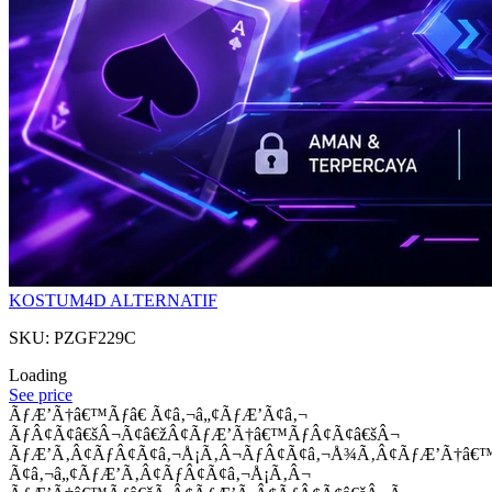
KOSTUM4D ALTERNATIF
SKU: PZGF229C
Loading
See price
ÃƒÆ’Ã†â€™Ãƒâ€ Ã¢â‚¬â„¢ÃƒÆ’Ã¢â‚¬
ÃƒÂ¢Ã¢â€šÂ¬Ã¢â€žÂ¢ÃƒÆ’Ã†â€™ÃƒÂ¢Ã¢â€šÂ¬
ÃƒÆ’Ã‚Â¢ÃƒÂ¢Ã¢â‚¬Å¡Ã‚Â¬ÃƒÂ¢Ã¢â‚¬Å¾Ã‚Â¢ÃƒÆ’Ã†â€
Ã¢â‚¬â„¢ÃƒÆ’Ã‚Â¢ÃƒÂ¢Ã¢â‚¬Å¡Ã‚Â¬