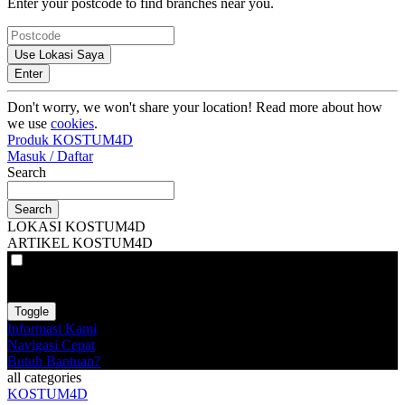
Enter your postcode to find branches near you.
Use Lokasi Saya
Enter
Don't worry, we won't share your location! Read more about how
we use
cookies
.
Produk KOSTUM4D
Masuk / Daftar
Search
Search
LOKASI KOSTUM4D
ARTIKEL KOSTUM4D
VAT
EX
INC
Toggle
Informasi Kami
Navigasi Cepat
Butuh Bantuan?
all categories
KOSTUM4D