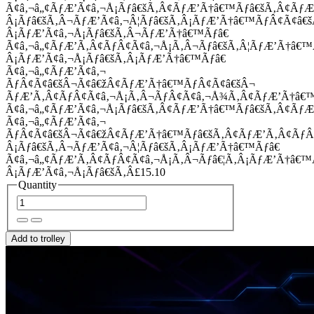
Ã¢â‚¬â„¢ÃƒÆ’Ã¢â‚¬Å¡Ãƒâ€šÃ‚Â¢ÃƒÆ’Ã†â€™Ãƒâ€šÃ‚Â¢Ãƒ
Â¡Ãƒâ€šÃ‚Â¬ÃƒÆ’Ã¢â‚¬Â¦Ãƒâ€šÃ‚Â¡ÃƒÆ’Ã†â€™ÃƒÂ¢Ã¢â
Â¡ÃƒÆ’Ã¢â‚¬Å¡Ãƒâ€šÃ‚Â¬ÃƒÆ’Ã†â€™Ãƒâ€
Ã¢â‚¬â„¢ÃƒÆ’Ã‚Â¢ÃƒÂ¢Ã¢â‚¬Å¡Ã‚Â¬Ãƒâ€šÃ‚Â¦ÃƒÆ’Ã†â€
Â¡ÃƒÆ’Ã¢â‚¬Å¡Ãƒâ€šÃ‚Â¡ÃƒÆ’Ã†â€™Ãƒâ€
Ã¢â‚¬â„¢ÃƒÆ’Ã¢â‚¬
ÃƒÂ¢Ã¢â€šÂ¬Ã¢â€žÂ¢ÃƒÆ’Ã†â€™ÃƒÂ¢Ã¢â€šÂ¬
ÃƒÆ’Ã‚Â¢ÃƒÂ¢Ã¢â‚¬Å¡Ã‚Â¬ÃƒÂ¢Ã¢â‚¬Å¾Ã‚Â¢ÃƒÆ’Ã†â€
Ã¢â‚¬â„¢ÃƒÆ’Ã¢â‚¬Å¡Ãƒâ€šÃ‚Â¢ÃƒÆ’Ã†â€™Ãƒâ€šÃ‚Â¢ÃƒÆ
Ã¢â‚¬â„¢ÃƒÆ’Ã¢â‚¬
ÃƒÂ¢Ã¢â€šÂ¬Ã¢â€žÂ¢ÃƒÆ’Ã†â€™Ãƒâ€šÃ‚Â¢ÃƒÆ’Ã‚Â¢Ãƒ
Â¡Ãƒâ€šÃ‚Â¬ÃƒÆ’Ã¢â‚¬Â¦Ãƒâ€šÃ‚Â¡ÃƒÆ’Ã†â€™Ãƒâ€
Ã¢â‚¬â„¢ÃƒÆ’Ã‚Â¢ÃƒÂ¢Ã¢â‚¬Å¡Ã‚Â¬Ãƒâ€¦Ã‚Â¡ÃƒÆ’Ã†â€
Â¡ÃƒÆ’Ã¢â‚¬Å¡Ãƒâ€šÃ‚Â£15.10
Quantity
Add to trolley