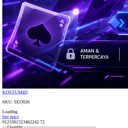
KOSTUM4D
SKU: SEO026
Loading
See price
9123361523462242.72
Quantity