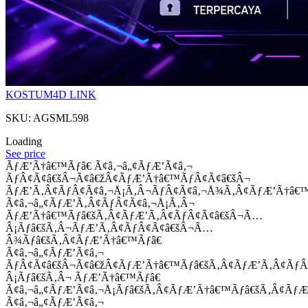
KOSTUM4D LINK
SKU: AGSML598
Loading
See price
ÃƒÆ’Ã†â€™Ãƒâ€ Ã¢â‚¬â„¢ÃƒÆ’Ã¢â‚¬
ÃƒÂ¢Ã¢â€šÂ¬Ã¢â€žÂ¢ÃƒÆ’Ã†â€™ÃƒÂ¢Ã¢â€šÂ¬
ÃƒÆ’Ã‚Â¢ÃƒÂ¢Ã¢â‚¬Å¡Ã‚Â¬ÃƒÂ¢Ã¢â‚¬Å¾Ã‚Â¢ÃƒÆ’Ã†â€
Ã¢â‚¬â„¢ÃƒÆ’Ã‚Â¢ÃƒÂ¢Ã¢â‚¬Å¡Ã‚Â¬
ÃƒÆ’Ã†â€™Ãƒâ€šÃ‚Â¢ÃƒÆ’Ã‚Â¢ÃƒÂ¢Ã¢â€šÂ¬Ã…
Â¡Ãƒâ€šÃ‚Â¬ÃƒÆ’Ã‚Â¢ÃƒÂ¢Ã¢â€šÂ¬Ã…
Â¾Ãƒâ€šÃ‚Â¢ÃƒÆ’Ã†â€™Ãƒâ€
Ã¢â‚¬â„¢ÃƒÆ’Ã¢â‚¬
ÃƒÂ¢Ã¢â€šÂ¬Ã¢â€žÂ¢ÃƒÆ’Ã†â€™Ãƒâ€šÃ‚Â¢ÃƒÆ’Ã‚Â¢Ãƒ
Â¡Ãƒâ€šÃ‚Â¬ ÃƒÆ’Ã†â€™Ãƒâ€
Ã¢â‚¬â„¢ÃƒÆ’Ã¢â‚¬Å¡Ãƒâ€šÃ‚Â¢ÃƒÆ’Ã†â€™Ãƒâ€šÃ‚Â¢ÃƒÆ
Ã¢â‚¬â„¢ÃƒÆ’Ã¢â‚¬