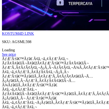
KOSTUM4D LINK
SKU: AGSML598
Loading
See price
ÃƒÆ’Ã†â€™Ãƒâ€ Ã¢â‚¬â„¢ÃƒÆ’Ã¢â‚¬
ÃƒÂ¢Ã¢â€šÂ¬Ã¢â€žÂ¢ÃƒÆ’Ã†â€™ÃƒÂ¢Ã¢â€šÂ¬
ÃƒÆ’Ã‚Â¢ÃƒÂ¢Ã¢â‚¬Å¡Ã‚Â¬ÃƒÂ¢Ã¢â‚¬Å¾Ã‚Â¢ÃƒÆ’Ã†â€
Ã¢â‚¬â„¢ÃƒÆ’Ã‚Â¢ÃƒÂ¢Ã¢â‚¬Å¡Ã‚Â¬
ÃƒÆ’Ã†â€™Ãƒâ€šÃ‚Â¢ÃƒÆ’Ã‚Â¢ÃƒÂ¢Ã¢â€šÂ¬Ã…
Â¡Ãƒâ€šÃ‚Â¬ÃƒÆ’Ã‚Â¢ÃƒÂ¢Ã¢â€šÂ¬Ã…
Â¾Ãƒâ€šÃ‚Â¢ÃƒÆ’Ã†â€™Ãƒâ€
Ã¢â‚¬â„¢ÃƒÆ’Ã¢â‚¬
ÃƒÂ¢Ã¢â€šÂ¬Ã¢â€žÂ¢ÃƒÆ’Ã†â€™Ãƒâ€šÃ‚Â¢ÃƒÆ’Ã‚Â¢Ãƒ
Â¡Ãƒâ€šÃ‚Â¬ ÃƒÆ’Ã†â€™Ãƒâ€
Ã¢â‚¬â„¢ÃƒÆ’Ã¢â‚¬Å¡Ãƒâ€šÃ‚Â¢ÃƒÆ’Ã†â€™Ãƒâ€šÃ‚Â¢ÃƒÆ
Ã¢â‚¬â„¢ÃƒÆ’Ã¢â‚¬