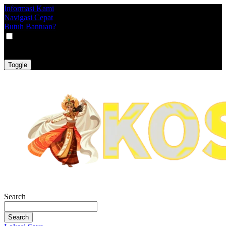
Informasi Kami
Navigasi Cepat
Butuh Bantuan?
VAT
EX
INC
Toggle
Search
Search