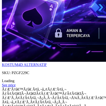
KOSTUM4D ALTERNATIF
SKU: PZGF229C
Loading
See price
ÃƒÆ’Ã†â€™Ãƒâ€ Ã¢â‚¬â„¢ÃƒÆ’Ã¢â‚¬
ÃƒÂ¢Ã¢â€šÂ¬Ã¢â€žÂ¢ÃƒÆ’Ã†â€™ÃƒÂ¢Ã¢â€šÂ¬
ÃƒÆ’Ã‚Â¢ÃƒÂ¢Ã¢â‚¬Å¡Ã‚Â¬ÃƒÂ¢Ã¢â‚¬Å¾Ã‚Â¢ÃƒÆ’Ã†â€
Ã¢â‚¬â„¢ÃƒÆ’Ã‚Â¢ÃƒÂ¢Ã¢â‚¬Å¡Ã‚Â¬