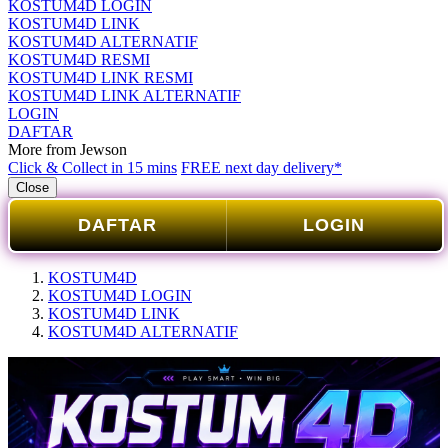
KOSTUM4D LOGIN
KOSTUM4D LINK
KOSTUM4D ALTERNATIF
KOSTUM4D RESMI
KOSTUM4D LINK RESMI
KOSTUM4D LINK ALTERNATIF
LOGIN
DAFTAR
More from Jewson
Click & Collect in 15 mins
FREE next day delivery*
Close
DAFTAR
LOGIN
KOSTUM4D
KOSTUM4D LOGIN
KOSTUM4D LINK
KOSTUM4D ALTERNATIF