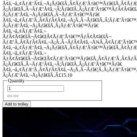
Ã¢â‚¬â„¢ÃƒÆ’Ã¢â‚¬Å¡Ãƒâ€šÃ‚Â¢ÃƒÆ’Ã†â€™Ãƒâ€šÃ‚Â¢Ãƒ
Â¡Ãƒâ€šÃ‚Â¬ÃƒÆ’Ã¢â‚¬Â¦Ãƒâ€šÃ‚Â¡ÃƒÆ’Ã†â€™ÃƒÂ¢Ã¢â
Â¡ÃƒÆ’Ã¢â‚¬Å¡Ãƒâ€šÃ‚Â¬ÃƒÆ’Ã†â€™Ãƒâ€
Ã¢â‚¬â„¢ÃƒÆ’Ã‚Â¢ÃƒÂ¢Ã¢â‚¬Å¡Ã‚Â¬Ãƒâ€šÃ‚Â¦ÃƒÆ’Ã†â€
Â¡ÃƒÆ’Ã¢â‚¬Å¡Ãƒâ€šÃ‚Â¡ÃƒÆ’Ã†â€™Ãƒâ€
Ã¢â‚¬â„¢ÃƒÆ’Ã¢â‚¬
ÃƒÂ¢Ã¢â€šÂ¬Ã¢â€žÂ¢ÃƒÆ’Ã†â€™ÃƒÂ¢Ã¢â€šÂ¬
ÃƒÆ’Ã‚Â¢ÃƒÂ¢Ã¢â‚¬Å¡Ã‚Â¬ÃƒÂ¢Ã¢â‚¬Å¾Ã‚Â¢ÃƒÆ’Ã†â€
Ã¢â‚¬â„¢ÃƒÆ’Ã¢â‚¬Å¡Ãƒâ€šÃ‚Â¢ÃƒÆ’Ã†â€™Ãƒâ€šÃ‚Â¢ÃƒÆ
Ã¢â‚¬â„¢ÃƒÆ’Ã¢â‚¬
ÃƒÂ¢Ã¢â€šÂ¬Ã¢â€žÂ¢ÃƒÆ’Ã†â€™Ãƒâ€šÃ‚Â¢ÃƒÆ’Ã‚Â¢Ãƒ
Â¡Ãƒâ€šÃ‚Â¬ÃƒÆ’Ã¢â‚¬Â¦Ãƒâ€šÃ‚Â¡ÃƒÆ’Ã†â€™Ãƒâ€
Ã¢â‚¬â„¢ÃƒÆ’Ã‚Â¢ÃƒÂ¢Ã¢â‚¬Å¡Ã‚Â¬Ãƒâ€¦Ã‚Â¡ÃƒÆ’Ã†â€
Â¡ÃƒÆ’Ã¢â‚¬Å¡Ãƒâ€šÃ‚Â£15.10
Quantity
Add to trolley