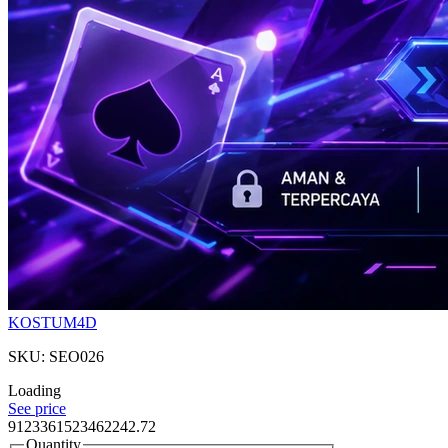
KOSTUM4D
SKU: SEO026
Loading
See price
9123361523462242.72
Quantity