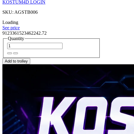
KOSTUM4D LOGIN
SKU: AGSTB006
Loading
See price
9123361523462242.72
Quantity
Add to trolley