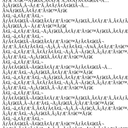
ÃƒÆ’Ã†â€™Ãƒâ€šÃ‚Â¢ÃƒÆ’Ã‚Â¢ÃƒÂ¢Ã¢â€šÂ¬Ã…
Â¡Ãƒâ€šÃ‚Â¬ÃƒÆ’Ã‚Â¢ÃƒÂ¢Ã¢â€šÂ¬Ã…
Â¾Ãƒâ€šÃ‚Â¢ÃƒÆ’Ã†â€™Ãƒâ€
Ã¢â‚¬â„¢ÃƒÆ’Ã¢â‚¬
ÃƒÂ¢Ã¢â€šÂ¬Ã¢â€žÂ¢ÃƒÆ’Ã†â€™Ãƒâ€šÃ‚Â¢ÃƒÆ’Ã‚Â¢Ãƒ
Â¡Ãƒâ€šÃ‚Â¬ ÃƒÆ’Ã†â€™Ãƒâ€
Ã¢â‚¬â„¢ÃƒÆ’Ã¢â‚¬Å¡Ãƒâ€šÃ‚Â¢ÃƒÆ’Ã†â€™Ãƒâ€šÃ‚Â¢ÃƒÆ
Ã¢â‚¬â„¢ÃƒÆ’Ã¢â‚¬
ÃƒÂ¢Ã¢â€šÂ¬Ã¢â€žÂ¢ÃƒÆ’Ã†â€™ÃƒÂ¢Ã¢â€šÂ¬
ÃƒÆ’Ã‚Â¢ÃƒÂ¢Ã¢â‚¬Å¡Ã‚Â¬ÃƒÂ¢Ã¢â‚¬Å¾Ã‚Â¢ÃƒÆ’Ã†â€
Ã¢â‚¬â„¢ÃƒÆ’Ã‚Â¢ÃƒÂ¢Ã¢â‚¬Å¡Ã‚Â¬Ãƒâ€¦Ã‚Â¡ÃƒÆ’Ã†â€
Â¡ÃƒÆ’Ã¢â‚¬Å¡Ãƒâ€šÃ‚Â¢ÃƒÆ’Ã†â€™Ãƒâ€
Ã¢â‚¬â„¢ÃƒÆ’Ã¢â‚¬
ÃƒÂ¢Ã¢â€šÂ¬Ã¢â€žÂ¢ÃƒÆ’Ã†â€™ÃƒÂ¢Ã¢â€šÂ¬Ã…
Â¡ÃƒÆ’Ã¢â‚¬Å¡Ãƒâ€šÃ‚Â¢ÃƒÆ’Ã†â€™Ãƒâ€
Ã¢â‚¬â„¢ÃƒÆ’Ã¢â‚¬Å¡Ãƒâ€šÃ‚Â¢ÃƒÆ’Ã†â€™Ãƒâ€šÃ‚Â¢ÃƒÆ
Ã¢â‚¬â„¢ÃƒÆ’Ã‚Â¢ÃƒÂ¢Ã¢â‚¬Å¡Ã‚Â¬Ãƒâ€¦Ã‚Â¡ÃƒÆ’Ã†â€
Â¡ÃƒÆ’Ã¢â‚¬Å¡Ãƒâ€šÃ‚Â¬ÃƒÆ’Ã†â€™Ãƒâ€
Ã¢â‚¬â„¢ÃƒÆ’Ã¢â‚¬
ÃƒÂ¢Ã¢â€šÂ¬Ã¢â€žÂ¢ÃƒÆ’Ã†â€™Ãƒâ€šÃ‚Â¢ÃƒÆ’Ã‚Â¢Ãƒ
Â¡Ãƒâ€šÃ‚Â¬ÃƒÆ’Ã¢â‚¬Å¡Ãƒâ€šÃ‚Â¦ÃƒÆ’Ã†â€™Ãƒâ€
Ã¢â‚¬â„¢ÃƒÆ’Ã‚Â¢ÃƒÂ¢Ã¢â‚¬Å¡Ã‚Â¬Ãƒâ€¦Ã‚Â¡ÃƒÆ’Ã†â€
Â¡ÃƒÆ’Ã¢â‚¬Å¡Ãƒâ€šÃ‚Â¡ÃƒÆ’Ã†â€™Ãƒâ€
Ã¢â‚¬â„¢ÃƒÆ’Ã¢â‚¬
ÃƒÂ¢Ã¢â€šÂ¬Ã¢â€žÂ¢ÃƒÆ’Ã†â€™ÃƒÂ¢Ã¢â€šÂ¬