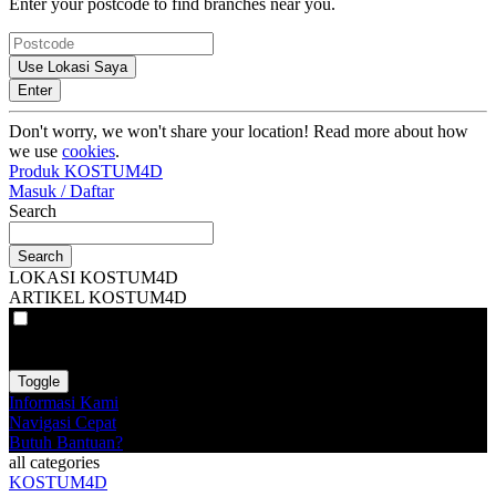
Enter your postcode to find branches near you.
Use Lokasi Saya
Enter
Don't worry, we won't share your location! Read more about how
we use
cookies
.
Produk KOSTUM4D
Masuk / Daftar
Search
Search
LOKASI KOSTUM4D
ARTIKEL KOSTUM4D
VAT
EX
INC
Toggle
Informasi Kami
Navigasi Cepat
Butuh Bantuan?
all categories
KOSTUM4D