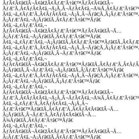
ÃƒÂ¢Ã¢â€šÂ¬Ã¢â€žÂ¢ÃƒÆ’Ã†â€™ÃƒÂ¢Ã¢â€šÂ¬
ÃƒÆ’Ã‚Â¢ÃƒÂ¢Ã¢â‚¬Å¡Ã‚Â¬ÃƒÂ¢Ã¢â‚¬Å¾Ã‚Â¢ÃƒÆ’Ã†â€
Ã¢â‚¬â„¢ÃƒÆ’Ã‚Â¢ÃƒÂ¢Ã¢â‚¬Å¡Ã‚Â¬Ãƒâ€¦Ã‚Â¡ÃƒÆ’Ã†â€
Â¡ÃƒÆ’Ã¢â‚¬Å¡Ãƒâ€šÃ‚Â¢ÃƒÆ’Ã†â€™Ãƒâ€
Ã¢â‚¬â„¢ÃƒÆ’Ã¢â‚¬
ÃƒÂ¢Ã¢â€šÂ¬Ã¢â€žÂ¢ÃƒÆ’Ã†â€™ÃƒÂ¢Ã¢â€šÂ¬Ã…
Â¡ÃƒÆ’Ã¢â‚¬Å¡Ãƒâ€šÃ‚Â¢ÃƒÆ’Ã†â€™Ãƒâ€
Ã¢â‚¬â„¢ÃƒÆ’Ã¢â‚¬Å¡Ãƒâ€šÃ‚Â¢ÃƒÆ’Ã†â€™Ãƒâ€šÃ‚Â¢ÃƒÆ
Ã¢â‚¬â„¢ÃƒÆ’Ã‚Â¢ÃƒÂ¢Ã¢â‚¬Å¡Ã‚Â¬Ãƒâ€¦Ã‚Â¡ÃƒÆ’Ã†â€
Â¡ÃƒÆ’Ã¢â‚¬Å¡Ãƒâ€šÃ‚Â¬ÃƒÆ’Ã†â€™Ãƒâ€
Ã¢â‚¬â„¢ÃƒÆ’Ã¢â‚¬
ÃƒÂ¢Ã¢â€šÂ¬Ã¢â€žÂ¢ÃƒÆ’Ã†â€™Ãƒâ€šÃ‚Â¢ÃƒÆ’Ã‚Â¢Ãƒ
Â¡Ãƒâ€šÃ‚Â¬ÃƒÆ’Ã¢â‚¬Å¡Ãƒâ€šÃ‚Â¦ÃƒÆ’Ã†â€™Ãƒâ€
Ã¢â‚¬â„¢ÃƒÆ’Ã‚Â¢ÃƒÂ¢Ã¢â‚¬Å¡Ã‚Â¬Ãƒâ€¦Ã‚Â¡ÃƒÆ’Ã†â€
Â¡ÃƒÆ’Ã¢â‚¬Å¡Ãƒâ€šÃ‚Â¡ÃƒÆ’Ã†â€™Ãƒâ€
Ã¢â‚¬â„¢ÃƒÆ’Ã¢â‚¬
ÃƒÂ¢Ã¢â€šÂ¬Ã¢â€žÂ¢ÃƒÆ’Ã†â€™ÃƒÂ¢Ã¢â€šÂ¬
ÃƒÆ’Ã‚Â¢ÃƒÂ¢Ã¢â‚¬Å¡Ã‚Â¬ÃƒÂ¢Ã¢â‚¬Å¾Ã‚Â¢ÃƒÆ’Ã†â€
Ã¢â‚¬â„¢ÃƒÆ’Ã‚Â¢ÃƒÂ¢Ã¢â‚¬Å¡Ã‚Â¬
ÃƒÆ’Ã†â€™Ãƒâ€šÃ‚Â¢ÃƒÆ’Ã‚Â¢ÃƒÂ¢Ã¢â€šÂ¬Ã…
Â¡Ãƒâ€šÃ‚Â¬ÃƒÆ’Ã‚Â¢ÃƒÂ¢Ã¢â€šÂ¬Ã…
Â¾Ãƒâ€šÃ‚Â¢ÃƒÆ’Ã†â€™Ãƒâ€
Ã¢â‚¬â„¢ÃƒÆ’Ã¢â‚¬
ÃƒÂ¢Ã¢â€šÂ¬Ã¢â€žÂ¢ÃƒÆ’Ã†â€™ÃƒÂ¢Ã¢â€šÂ¬Ã…
Â¡ÃƒÆ’Ã¢â‚¬Å¡Ãƒâ€šÃ‚Â¢ÃƒÆ’Ã†â€™Ãƒâ€