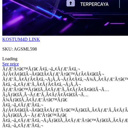
KOSTUM4D LINK
SKU: AGSML598
Loading
See price
ÃƒÆ’Ã†â€™Ãƒâ€ Ã¢â‚¬â„¢ÃƒÆ’Ã¢â‚¬
ÃƒÂ¢Ã¢â€šÂ¬Ã¢â€žÂ¢ÃƒÆ’Ã†â€™ÃƒÂ¢Ã¢â€šÂ¬
ÃƒÆ’Ã‚Â¢ÃƒÂ¢Ã¢â‚¬Å¡Ã‚Â¬ÃƒÂ¢Ã¢â‚¬Å¾Ã‚Â¢ÃƒÆ’Ã†â€
Ã¢â‚¬â„¢ÃƒÆ’Ã‚Â¢ÃƒÂ¢Ã¢â‚¬Å¡Ã‚Â¬
ÃƒÆ’Ã†â€™Ãƒâ€šÃ‚Â¢ÃƒÆ’Ã‚Â¢ÃƒÂ¢Ã¢â€šÂ¬Ã…
Â¡Ãƒâ€šÃ‚Â¬ÃƒÆ’Ã‚Â¢ÃƒÂ¢Ã¢â€šÂ¬Ã…
Â¾Ãƒâ€šÃ‚Â¢ÃƒÆ’Ã†â€™Ãƒâ€
Ã¢â‚¬â„¢ÃƒÆ’Ã¢â‚¬
ÃƒÂ¢Ã¢â€šÂ¬Ã¢â€žÂ¢ÃƒÆ’Ã†â€™Ãƒâ€šÃ‚Â¢ÃƒÆ’Ã‚Â¢Ãƒ
Â¡Ãƒâ€šÃ‚Â¬ ÃƒÆ’Ã†â€™Ãƒâ€
Ã¢â‚¬â„¢ÃƒÆ’Ã¢â‚¬Å¡Ãƒâ€šÃ‚Â¢ÃƒÆ’Ã†â€™Ãƒâ€šÃ‚Â¢ÃƒÆ
Ã¢â‚¬â„¢ÃƒÆ’Ã¢â‚¬