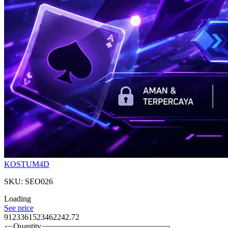
KOSTUM4D
SKU: SEO026
Loading
See price
9123361523462242.72
Quantity