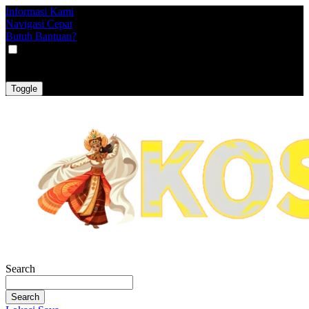
Informasi Kami
Navigasi Cepat
Butuh Bantuan?
VAT
EX
INC
Toggle
Search
Search