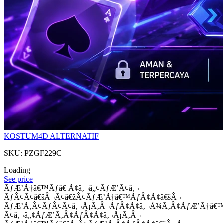
KOSTUM4D ALTERNATIF
SKU: PZGF229C
Loading
See price
ÃƒÆ’Ã†â€™Ãƒâ€ Ã¢â‚¬â„¢ÃƒÆ’Ã¢â‚¬
ÃƒÂ¢Ã¢â€šÂ¬Ã¢â€žÂ¢ÃƒÆ’Ã†â€™ÃƒÂ¢Ã¢â€šÂ¬
ÃƒÆ’Ã‚Â¢ÃƒÂ¢Ã¢â‚¬Å¡Ã‚Â¬ÃƒÂ¢Ã¢â‚¬Å¾Ã‚Â¢ÃƒÆ’Ã†â€
Ã¢â‚¬â„¢ÃƒÆ’Ã‚Â¢ÃƒÂ¢Ã¢â‚¬Å¡Ã‚Â¬