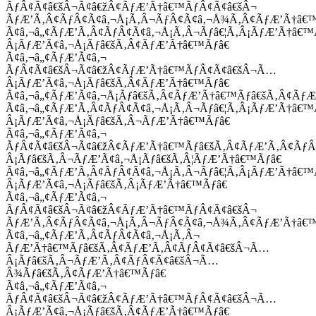
ÃƒÂ¢Ã¢â€šÂ¬Ã¢â€žÂ¢ÃƒÆ’Ã†â€™ÃƒÂ¢Ã¢â€šÂ¬
ÃƒÆ’Ã‚Â¢ÃƒÂ¢Ã¢â‚¬Å¡Ã‚Â¬ÃƒÂ¢Ã¢â‚¬Å¾Ã‚Â¢ÃƒÆ’Ã†â€
Ã¢â‚¬â„¢ÃƒÆ’Ã‚Â¢ÃƒÂ¢Ã¢â‚¬Å¡Ã‚Â¬Ãƒâ€¦Ã‚Â¡ÃƒÆ’Ã†â€
Â¡ÃƒÆ’Ã¢â‚¬Å¡Ãƒâ€šÃ‚Â¢ÃƒÆ’Ã†â€™Ãƒâ€
Ã¢â‚¬â„¢ÃƒÆ’Ã¢â‚¬
ÃƒÂ¢Ã¢â€šÂ¬Ã¢â€žÂ¢ÃƒÆ’Ã†â€™ÃƒÂ¢Ã¢â€šÂ¬Ã…
Â¡ÃƒÆ’Ã¢â‚¬Å¡Ãƒâ€šÃ‚Â¢ÃƒÆ’Ã†â€™Ãƒâ€
Ã¢â‚¬â„¢ÃƒÆ’Ã¢â‚¬Å¡Ãƒâ€šÃ‚Â¢ÃƒÆ’Ã†â€™Ãƒâ€šÃ‚Â¢ÃƒÆ
Ã¢â‚¬â„¢ÃƒÆ’Ã‚Â¢ÃƒÂ¢Ã¢â‚¬Å¡Ã‚Â¬Ãƒâ€¦Ã‚Â¡ÃƒÆ’Ã†â€
Â¡ÃƒÆ’Ã¢â‚¬Å¡Ãƒâ€šÃ‚Â¬ÃƒÆ’Ã†â€™Ãƒâ€
Ã¢â‚¬â„¢ÃƒÆ’Ã¢â‚¬
ÃƒÂ¢Ã¢â€šÂ¬Ã¢â€žÂ¢ÃƒÆ’Ã†â€™Ãƒâ€šÃ‚Â¢ÃƒÆ’Ã‚Â¢Ãƒ
Â¡Ãƒâ€šÃ‚Â¬ÃƒÆ’Ã¢â‚¬Å¡Ãƒâ€šÃ‚Â¦ÃƒÆ’Ã†â€™Ãƒâ€
Ã¢â‚¬â„¢ÃƒÆ’Ã‚Â¢ÃƒÂ¢Ã¢â‚¬Å¡Ã‚Â¬Ãƒâ€¦Ã‚Â¡ÃƒÆ’Ã†â€
Â¡ÃƒÆ’Ã¢â‚¬Å¡Ãƒâ€šÃ‚Â¡ÃƒÆ’Ã†â€™Ãƒâ€
Ã¢â‚¬â„¢ÃƒÆ’Ã¢â‚¬
ÃƒÂ¢Ã¢â€šÂ¬Ã¢â€žÂ¢ÃƒÆ’Ã†â€™ÃƒÂ¢Ã¢â€šÂ¬
ÃƒÆ’Ã‚Â¢ÃƒÂ¢Ã¢â‚¬Å¡Ã‚Â¬ÃƒÂ¢Ã¢â‚¬Å¾Ã‚Â¢ÃƒÆ’Ã†â€
Ã¢â‚¬â„¢ÃƒÆ’Ã‚Â¢ÃƒÂ¢Ã¢â‚¬Å¡Ã‚Â¬
ÃƒÆ’Ã†â€™Ãƒâ€šÃ‚Â¢ÃƒÆ’Ã‚Â¢ÃƒÂ¢Ã¢â€šÂ¬Ã…
Â¡Ãƒâ€šÃ‚Â¬ÃƒÆ’Ã‚Â¢ÃƒÂ¢Ã¢â€šÂ¬Ã…
Â¾Ãƒâ€šÃ‚Â¢ÃƒÆ’Ã†â€™Ãƒâ€
Ã¢â‚¬â„¢ÃƒÆ’Ã¢â‚¬
ÃƒÂ¢Ã¢â€šÂ¬Ã¢â€žÂ¢ÃƒÆ’Ã†â€™ÃƒÂ¢Ã¢â€šÂ¬Ã…
Â¡ÃƒÆ’Ã¢â‚¬Å¡Ãƒâ€šÃ‚Â¢ÃƒÆ’Ã†â€™Ãƒâ€