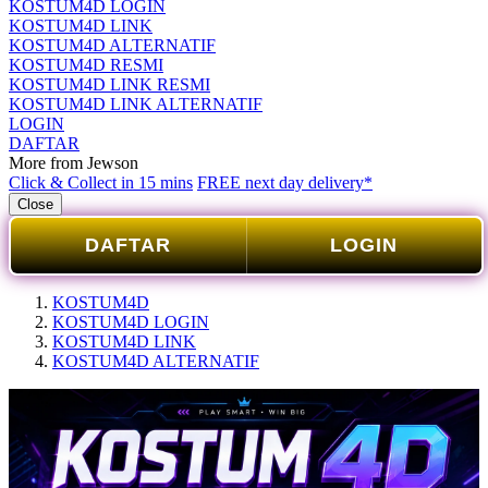
KOSTUM4D LOGIN
KOSTUM4D LINK
KOSTUM4D ALTERNATIF
KOSTUM4D RESMI
KOSTUM4D LINK RESMI
KOSTUM4D LINK ALTERNATIF
LOGIN
DAFTAR
More from Jewson
Click & Collect in 15 mins
FREE next day delivery*
Close
DAFTAR
LOGIN
KOSTUM4D
KOSTUM4D LOGIN
KOSTUM4D LINK
KOSTUM4D ALTERNATIF