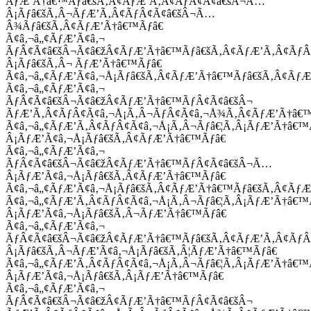
ÃƒÆ’Ã†â€™Ãƒâ€šÃ‚Â¢ÃƒÆ’Ã‚Â¢ÃƒÂ¢Ã¢â€šÂ¬Ã…
Â¡Ãƒâ€šÃ‚Â¬ÃƒÆ’Ã‚Â¢ÃƒÂ¢Ã¢â€šÂ¬Ã…
Â¾Ãƒâ€šÃ‚Â¢ÃƒÆ’Ã†â€™Ãƒâ€
Ã¢â‚¬â„¢ÃƒÆ’Ã¢â‚¬
ÃƒÂ¢Ã¢â€šÂ¬Ã¢â€žÂ¢ÃƒÆ’Ã†â€™Ãƒâ€šÃ‚Â¢ÃƒÆ’Ã‚Â¢Ãƒ
Â¡Ãƒâ€šÃ‚Â¬ ÃƒÆ’Ã†â€™Ãƒâ€
Ã¢â‚¬â„¢ÃƒÆ’Ã¢â‚¬Å¡Ãƒâ€šÃ‚Â¢ÃƒÆ’Ã†â€™Ãƒâ€šÃ‚Â¢ÃƒÆ
Ã¢â‚¬â„¢ÃƒÆ’Ã¢â‚¬
ÃƒÂ¢Ã¢â€šÂ¬Ã¢â€žÂ¢ÃƒÆ’Ã†â€™ÃƒÂ¢Ã¢â€šÂ¬
ÃƒÆ’Ã‚Â¢ÃƒÂ¢Ã¢â‚¬Å¡Ã‚Â¬ÃƒÂ¢Ã¢â‚¬Å¾Ã‚Â¢ÃƒÆ’Ã†â€
Ã¢â‚¬â„¢ÃƒÆ’Ã‚Â¢ÃƒÂ¢Ã¢â‚¬Å¡Ã‚Â¬Ãƒâ€¦Ã‚Â¡ÃƒÆ’Ã†â€
Â¡ÃƒÆ’Ã¢â‚¬Å¡Ãƒâ€šÃ‚Â¢ÃƒÆ’Ã†â€™Ãƒâ€
Ã¢â‚¬â„¢ÃƒÆ’Ã¢â‚¬
ÃƒÂ¢Ã¢â€šÂ¬Ã¢â€žÂ¢ÃƒÆ’Ã†â€™ÃƒÂ¢Ã¢â€šÂ¬Ã…
Â¡ÃƒÆ’Ã¢â‚¬Å¡Ãƒâ€šÃ‚Â¢ÃƒÆ’Ã†â€™Ãƒâ€
Ã¢â‚¬â„¢ÃƒÆ’Ã¢â‚¬Å¡Ãƒâ€šÃ‚Â¢ÃƒÆ’Ã†â€™Ãƒâ€šÃ‚Â¢ÃƒÆ
Ã¢â‚¬â„¢ÃƒÆ’Ã‚Â¢ÃƒÂ¢Ã¢â‚¬Å¡Ã‚Â¬Ãƒâ€¦Ã‚Â¡ÃƒÆ’Ã†â€
Â¡ÃƒÆ’Ã¢â‚¬Å¡Ãƒâ€šÃ‚Â¬ÃƒÆ’Ã†â€™Ãƒâ€
Ã¢â‚¬â„¢ÃƒÆ’Ã¢â‚¬
ÃƒÂ¢Ã¢â€šÂ¬Ã¢â€žÂ¢ÃƒÆ’Ã†â€™Ãƒâ€šÃ‚Â¢ÃƒÆ’Ã‚Â¢Ãƒ
Â¡Ãƒâ€šÃ‚Â¬ÃƒÆ’Ã¢â‚¬Å¡Ãƒâ€šÃ‚Â¦ÃƒÆ’Ã†â€™Ãƒâ€
Ã¢â‚¬â„¢ÃƒÆ’Ã‚Â¢ÃƒÂ¢Ã¢â‚¬Å¡Ã‚Â¬Ãƒâ€¦Ã‚Â¡ÃƒÆ’Ã†â€
Â¡ÃƒÆ’Ã¢â‚¬Å¡Ãƒâ€šÃ‚Â¡ÃƒÆ’Ã†â€™Ãƒâ€
Ã¢â‚¬â„¢ÃƒÆ’Ã¢â‚¬
ÃƒÂ¢Ã¢â€šÂ¬Ã¢â€žÂ¢ÃƒÆ’Ã†â€™ÃƒÂ¢Ã¢â€šÂ¬