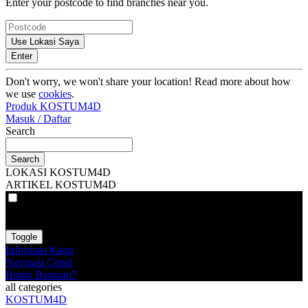
Enter your postcode to find branches near you.
Use Lokasi Saya
Enter
Don't worry, we won't share your location! Read more about how
we use
cookies
.
Produk KOSTUM4D
Masuk / Daftar
Search
Search
LOKASI KOSTUM4D
ARTIKEL KOSTUM4D
VAT
EX
INC
Toggle
Informasi Kami
Navigasi Cepat
Butuh Bantuan?
all categories
KOSTUM4D