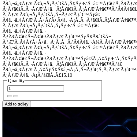
Ã¢â‚¬â„¢ÃƒÆ’Ã¢â‚¬Å¡Ãƒâ€šÃ‚Â¢ÃƒÆ’Ã†â€™Ãƒâ€šÃ‚Â¢Ãƒ
Â¡Ãƒâ€šÃ‚Â¬ÃƒÆ’Ã¢â‚¬Â¦Ãƒâ€šÃ‚Â¡ÃƒÆ’Ã†â€™ÃƒÂ¢Ã¢â
Â¡ÃƒÆ’Ã¢â‚¬Å¡Ãƒâ€šÃ‚Â¬ÃƒÆ’Ã†â€™Ãƒâ€
Ã¢â‚¬â„¢ÃƒÆ’Ã‚Â¢ÃƒÂ¢Ã¢â‚¬Å¡Ã‚Â¬Ãƒâ€šÃ‚Â¦ÃƒÆ’Ã†â€
Â¡ÃƒÆ’Ã¢â‚¬Å¡Ãƒâ€šÃ‚Â¡ÃƒÆ’Ã†â€™Ãƒâ€
Ã¢â‚¬â„¢ÃƒÆ’Ã¢â‚¬
ÃƒÂ¢Ã¢â€šÂ¬Ã¢â€žÂ¢ÃƒÆ’Ã†â€™ÃƒÂ¢Ã¢â€šÂ¬
ÃƒÆ’Ã‚Â¢ÃƒÂ¢Ã¢â‚¬Å¡Ã‚Â¬ÃƒÂ¢Ã¢â‚¬Å¾Ã‚Â¢ÃƒÆ’Ã†â€
Ã¢â‚¬â„¢ÃƒÆ’Ã¢â‚¬Å¡Ãƒâ€šÃ‚Â¢ÃƒÆ’Ã†â€™Ãƒâ€šÃ‚Â¢ÃƒÆ
Ã¢â‚¬â„¢ÃƒÆ’Ã¢â‚¬
ÃƒÂ¢Ã¢â€šÂ¬Ã¢â€žÂ¢ÃƒÆ’Ã†â€™Ãƒâ€šÃ‚Â¢ÃƒÆ’Ã‚Â¢Ãƒ
Â¡Ãƒâ€šÃ‚Â¬ÃƒÆ’Ã¢â‚¬Â¦Ãƒâ€šÃ‚Â¡ÃƒÆ’Ã†â€™Ãƒâ€
Ã¢â‚¬â„¢ÃƒÆ’Ã‚Â¢ÃƒÂ¢Ã¢â‚¬Å¡Ã‚Â¬Ãƒâ€¦Ã‚Â¡ÃƒÆ’Ã†â€
Â¡ÃƒÆ’Ã¢â‚¬Å¡Ãƒâ€šÃ‚Â£15.10
Quantity
Add to trolley