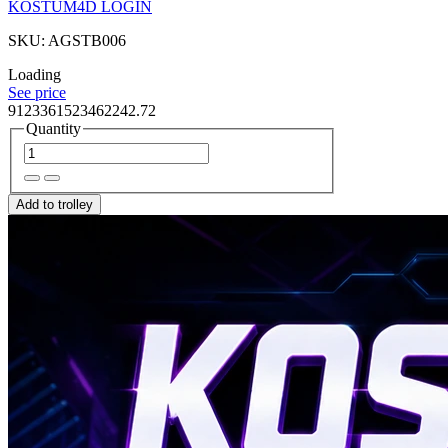
KOSTUM4D LOGIN
SKU: AGSTB006
Loading
See price
9123361523462242.72
Quantity
Add to trolley