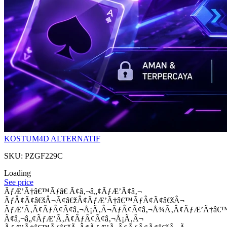
KOSTUM4D ALTERNATIF
SKU: PZGF229C
Loading
See price
ÃƒÆ’Ã†â€™Ãƒâ€ Ã¢â‚¬â„¢ÃƒÆ’Ã¢â‚¬
ÃƒÂ¢Ã¢â€šÂ¬Ã¢â€žÂ¢ÃƒÆ’Ã†â€™ÃƒÂ¢Ã¢â€šÂ¬
ÃƒÆ’Ã‚Â¢ÃƒÂ¢Ã¢â‚¬Å¡Ã‚Â¬ÃƒÂ¢Ã¢â‚¬Å¾Ã‚Â¢ÃƒÆ’Ã†â€
Ã¢â‚¬â„¢ÃƒÆ’Ã‚Â¢ÃƒÂ¢Ã¢â‚¬Å¡Ã‚Â¬