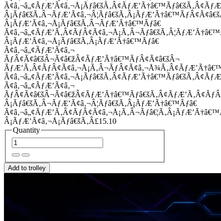
Ã¢â‚¬â„¢ÃƒÆ’Ã¢â‚¬Å¡Ãƒâ€šÃ‚Â¢ÃƒÆ’Ã†â€™Ãƒâ€šÃ‚Â¢Ãƒ
Â¡Ãƒâ€šÃ‚Â¬ÃƒÆ’Ã¢â‚¬Â¦Ãƒâ€šÃ‚Â¡ÃƒÆ’Ã†â€™ÃƒÂ¢Ã¢â
Â¡ÃƒÆ’Ã¢â‚¬Å¡Ãƒâ€šÃ‚Â¬ÃƒÆ’Ã†â€™Ãƒâ€
Ã¢â‚¬â„¢ÃƒÆ’Ã‚Â¢ÃƒÂ¢Ã¢â‚¬Å¡Ã‚Â¬Ãƒâ€šÃ‚Â¦ÃƒÆ’Ã†â€
Â¡ÃƒÆ’Ã¢â‚¬Å¡Ãƒâ€šÃ‚Â¡ÃƒÆ’Ã†â€™Ãƒâ€
Ã¢â‚¬â„¢ÃƒÆ’Ã¢â‚¬
ÃƒÂ¢Ã¢â€šÂ¬Ã¢â€žÂ¢ÃƒÆ’Ã†â€™ÃƒÂ¢Ã¢â€šÂ¬
ÃƒÆ’Ã‚Â¢ÃƒÂ¢Ã¢â‚¬Å¡Ã‚Â¬ÃƒÂ¢Ã¢â‚¬Å¾Ã‚Â¢ÃƒÆ’Ã†â€
Ã¢â‚¬â„¢ÃƒÆ’Ã¢â‚¬Å¡Ãƒâ€šÃ‚Â¢ÃƒÆ’Ã†â€™Ãƒâ€šÃ‚Â¢ÃƒÆ
Ã¢â‚¬â„¢ÃƒÆ’Ã¢â‚¬
ÃƒÂ¢Ã¢â€šÂ¬Ã¢â€žÂ¢ÃƒÆ’Ã†â€™Ãƒâ€šÃ‚Â¢ÃƒÆ’Ã‚Â¢Ãƒ
Â¡Ãƒâ€šÃ‚Â¬ÃƒÆ’Ã¢â‚¬Â¦Ãƒâ€šÃ‚Â¡ÃƒÆ’Ã†â€™Ãƒâ€
Ã¢â‚¬â„¢ÃƒÆ’Ã‚Â¢ÃƒÂ¢Ã¢â‚¬Å¡Ã‚Â¬Ãƒâ€¦Ã‚Â¡ÃƒÆ’Ã†â€
Â¡ÃƒÆ’Ã¢â‚¬Å¡Ãƒâ€šÃ‚Â£15.10
Quantity
Add to trolley