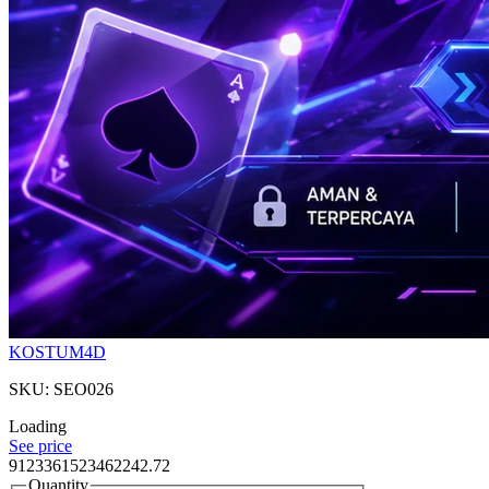
KOSTUM4D
SKU: SEO026
Loading
See price
9123361523462242.72
Quantity