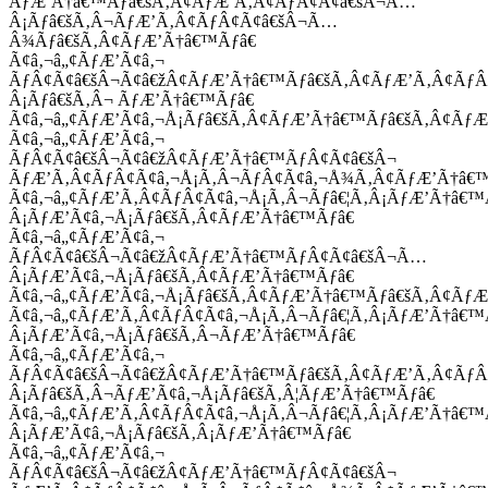
ÃƒÆ’Ã†â€™Ãƒâ€šÃ‚Â¢ÃƒÆ’Ã‚Â¢ÃƒÂ¢Ã¢â€šÂ¬Ã…
Â¡Ãƒâ€šÃ‚Â¬ÃƒÆ’Ã‚Â¢ÃƒÂ¢Ã¢â€šÂ¬Ã…
Â¾Ãƒâ€šÃ‚Â¢ÃƒÆ’Ã†â€™Ãƒâ€
Ã¢â‚¬â„¢ÃƒÆ’Ã¢â‚¬
ÃƒÂ¢Ã¢â€šÂ¬Ã¢â€žÂ¢ÃƒÆ’Ã†â€™Ãƒâ€šÃ‚Â¢ÃƒÆ’Ã‚Â¢Ãƒ
Â¡Ãƒâ€šÃ‚Â¬ ÃƒÆ’Ã†â€™Ãƒâ€
Ã¢â‚¬â„¢ÃƒÆ’Ã¢â‚¬Å¡Ãƒâ€šÃ‚Â¢ÃƒÆ’Ã†â€™Ãƒâ€šÃ‚Â¢ÃƒÆ
Ã¢â‚¬â„¢ÃƒÆ’Ã¢â‚¬
ÃƒÂ¢Ã¢â€šÂ¬Ã¢â€žÂ¢ÃƒÆ’Ã†â€™ÃƒÂ¢Ã¢â€šÂ¬
ÃƒÆ’Ã‚Â¢ÃƒÂ¢Ã¢â‚¬Å¡Ã‚Â¬ÃƒÂ¢Ã¢â‚¬Å¾Ã‚Â¢ÃƒÆ’Ã†â€
Ã¢â‚¬â„¢ÃƒÆ’Ã‚Â¢ÃƒÂ¢Ã¢â‚¬Å¡Ã‚Â¬Ãƒâ€¦Ã‚Â¡ÃƒÆ’Ã†â€
Â¡ÃƒÆ’Ã¢â‚¬Å¡Ãƒâ€šÃ‚Â¢ÃƒÆ’Ã†â€™Ãƒâ€
Ã¢â‚¬â„¢ÃƒÆ’Ã¢â‚¬
ÃƒÂ¢Ã¢â€šÂ¬Ã¢â€žÂ¢ÃƒÆ’Ã†â€™ÃƒÂ¢Ã¢â€šÂ¬Ã…
Â¡ÃƒÆ’Ã¢â‚¬Å¡Ãƒâ€šÃ‚Â¢ÃƒÆ’Ã†â€™Ãƒâ€
Ã¢â‚¬â„¢ÃƒÆ’Ã¢â‚¬Å¡Ãƒâ€šÃ‚Â¢ÃƒÆ’Ã†â€™Ãƒâ€šÃ‚Â¢ÃƒÆ
Ã¢â‚¬â„¢ÃƒÆ’Ã‚Â¢ÃƒÂ¢Ã¢â‚¬Å¡Ã‚Â¬Ãƒâ€¦Ã‚Â¡ÃƒÆ’Ã†â€
Â¡ÃƒÆ’Ã¢â‚¬Å¡Ãƒâ€šÃ‚Â¬ÃƒÆ’Ã†â€™Ãƒâ€
Ã¢â‚¬â„¢ÃƒÆ’Ã¢â‚¬
ÃƒÂ¢Ã¢â€šÂ¬Ã¢â€žÂ¢ÃƒÆ’Ã†â€™Ãƒâ€šÃ‚Â¢ÃƒÆ’Ã‚Â¢Ãƒ
Â¡Ãƒâ€šÃ‚Â¬ÃƒÆ’Ã¢â‚¬Å¡Ãƒâ€šÃ‚Â¦ÃƒÆ’Ã†â€™Ãƒâ€
Ã¢â‚¬â„¢ÃƒÆ’Ã‚Â¢ÃƒÂ¢Ã¢â‚¬Å¡Ã‚Â¬Ãƒâ€¦Ã‚Â¡ÃƒÆ’Ã†â€
Â¡ÃƒÆ’Ã¢â‚¬Å¡Ãƒâ€šÃ‚Â¡ÃƒÆ’Ã†â€™Ãƒâ€
Ã¢â‚¬â„¢ÃƒÆ’Ã¢â‚¬
ÃƒÂ¢Ã¢â€šÂ¬Ã¢â€žÂ¢ÃƒÆ’Ã†â€™ÃƒÂ¢Ã¢â€šÂ¬