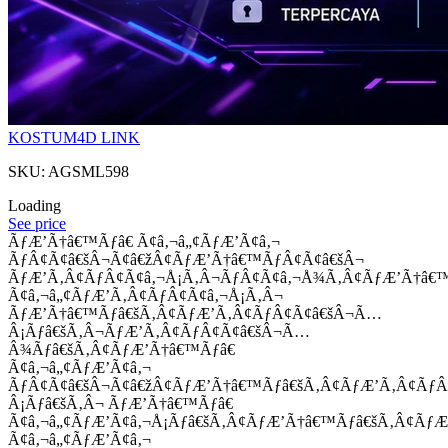
KOSTUM4D LINK
SKU: AGSML598
Loading
See price
ÃƒÆ’Ã†â€™Ãƒâ€ Ã¢â‚¬â„¢ÃƒÆ’Ã¢â‚¬
ÃƒÂ¢Ã¢â€šÂ¬Ã¢â€žÂ¢ÃƒÆ’Ã†â€™ÃƒÂ¢Ã¢â€šÂ¬
ÃƒÆ’Ã‚Â¢ÃƒÂ¢Ã¢â‚¬Å¡Ã‚Â¬ÃƒÂ¢Ã¢â‚¬Å¾Ã‚Â¢ÃƒÆ’Ã†â€
Ã¢â‚¬â„¢ÃƒÆ’Ã‚Â¢ÃƒÂ¢Ã¢â‚¬Å¡Ã‚Â¬
ÃƒÆ’Ã†â€™Ãƒâ€šÃ‚Â¢ÃƒÆ’Ã‚Â¢ÃƒÂ¢Ã¢â€šÂ¬Ã…
Â¡Ãƒâ€šÃ‚Â¬ÃƒÆ’Ã‚Â¢ÃƒÂ¢Ã¢â€šÂ¬Ã…
Â¾Ãƒâ€šÃ‚Â¢ÃƒÆ’Ã†â€™Ãƒâ€
Ã¢â‚¬â„¢ÃƒÆ’Ã¢â‚¬
ÃƒÂ¢Ã¢â€šÂ¬Ã¢â€žÂ¢ÃƒÆ’Ã†â€™Ãƒâ€šÃ‚Â¢ÃƒÆ’Ã‚Â¢Ãƒ
Â¡Ãƒâ€šÃ‚Â¬ ÃƒÆ’Ã†â€™Ãƒâ€
Ã¢â‚¬â„¢ÃƒÆ’Ã¢â‚¬Å¡Ãƒâ€šÃ‚Â¢ÃƒÆ’Ã†â€™Ãƒâ€šÃ‚Â¢ÃƒÆ
Ã¢â‚¬â„¢ÃƒÆ’Ã¢â‚¬