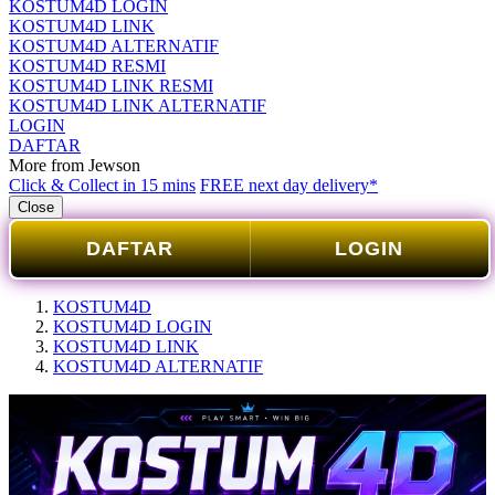
KOSTUM4D LOGIN
KOSTUM4D LINK
KOSTUM4D ALTERNATIF
KOSTUM4D RESMI
KOSTUM4D LINK RESMI
KOSTUM4D LINK ALTERNATIF
LOGIN
DAFTAR
More from Jewson
Click & Collect in 15 mins
FREE next day delivery*
Close
DAFTAR
LOGIN
KOSTUM4D
KOSTUM4D LOGIN
KOSTUM4D LINK
KOSTUM4D ALTERNATIF