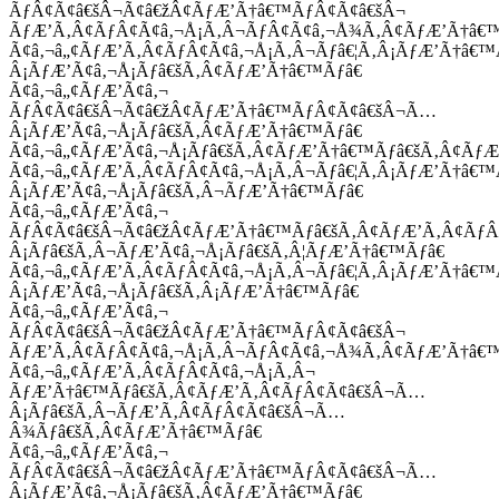
ÃƒÂ¢Ã¢â€šÂ¬Ã¢â€žÂ¢ÃƒÆ’Ã†â€™ÃƒÂ¢Ã¢â€šÂ¬
ÃƒÆ’Ã‚Â¢ÃƒÂ¢Ã¢â‚¬Å¡Ã‚Â¬ÃƒÂ¢Ã¢â‚¬Å¾Ã‚Â¢ÃƒÆ’Ã†â€
Ã¢â‚¬â„¢ÃƒÆ’Ã‚Â¢ÃƒÂ¢Ã¢â‚¬Å¡Ã‚Â¬Ãƒâ€¦Ã‚Â¡ÃƒÆ’Ã†â€
Â¡ÃƒÆ’Ã¢â‚¬Å¡Ãƒâ€šÃ‚Â¢ÃƒÆ’Ã†â€™Ãƒâ€
Ã¢â‚¬â„¢ÃƒÆ’Ã¢â‚¬
ÃƒÂ¢Ã¢â€šÂ¬Ã¢â€žÂ¢ÃƒÆ’Ã†â€™ÃƒÂ¢Ã¢â€šÂ¬Ã…
Â¡ÃƒÆ’Ã¢â‚¬Å¡Ãƒâ€šÃ‚Â¢ÃƒÆ’Ã†â€™Ãƒâ€
Ã¢â‚¬â„¢ÃƒÆ’Ã¢â‚¬Å¡Ãƒâ€šÃ‚Â¢ÃƒÆ’Ã†â€™Ãƒâ€šÃ‚Â¢ÃƒÆ
Ã¢â‚¬â„¢ÃƒÆ’Ã‚Â¢ÃƒÂ¢Ã¢â‚¬Å¡Ã‚Â¬Ãƒâ€¦Ã‚Â¡ÃƒÆ’Ã†â€
Â¡ÃƒÆ’Ã¢â‚¬Å¡Ãƒâ€šÃ‚Â¬ÃƒÆ’Ã†â€™Ãƒâ€
Ã¢â‚¬â„¢ÃƒÆ’Ã¢â‚¬
ÃƒÂ¢Ã¢â€šÂ¬Ã¢â€žÂ¢ÃƒÆ’Ã†â€™Ãƒâ€šÃ‚Â¢ÃƒÆ’Ã‚Â¢Ãƒ
Â¡Ãƒâ€šÃ‚Â¬ÃƒÆ’Ã¢â‚¬Å¡Ãƒâ€šÃ‚Â¦ÃƒÆ’Ã†â€™Ãƒâ€
Ã¢â‚¬â„¢ÃƒÆ’Ã‚Â¢ÃƒÂ¢Ã¢â‚¬Å¡Ã‚Â¬Ãƒâ€¦Ã‚Â¡ÃƒÆ’Ã†â€
Â¡ÃƒÆ’Ã¢â‚¬Å¡Ãƒâ€šÃ‚Â¡ÃƒÆ’Ã†â€™Ãƒâ€
Ã¢â‚¬â„¢ÃƒÆ’Ã¢â‚¬
ÃƒÂ¢Ã¢â€šÂ¬Ã¢â€žÂ¢ÃƒÆ’Ã†â€™ÃƒÂ¢Ã¢â€šÂ¬
ÃƒÆ’Ã‚Â¢ÃƒÂ¢Ã¢â‚¬Å¡Ã‚Â¬ÃƒÂ¢Ã¢â‚¬Å¾Ã‚Â¢ÃƒÆ’Ã†â€
Ã¢â‚¬â„¢ÃƒÆ’Ã‚Â¢ÃƒÂ¢Ã¢â‚¬Å¡Ã‚Â¬
ÃƒÆ’Ã†â€™Ãƒâ€šÃ‚Â¢ÃƒÆ’Ã‚Â¢ÃƒÂ¢Ã¢â€šÂ¬Ã…
Â¡Ãƒâ€šÃ‚Â¬ÃƒÆ’Ã‚Â¢ÃƒÂ¢Ã¢â€šÂ¬Ã…
Â¾Ãƒâ€šÃ‚Â¢ÃƒÆ’Ã†â€™Ãƒâ€
Ã¢â‚¬â„¢ÃƒÆ’Ã¢â‚¬
ÃƒÂ¢Ã¢â€šÂ¬Ã¢â€žÂ¢ÃƒÆ’Ã†â€™ÃƒÂ¢Ã¢â€šÂ¬Ã…
Â¡ÃƒÆ’Ã¢â‚¬Å¡Ãƒâ€šÃ‚Â¢ÃƒÆ’Ã†â€™Ãƒâ€