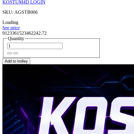
KOSTUM4D LOGIN
SKU: AGSTB006
Loading
See price
9123361523462242.72
Quantity
Add to trolley