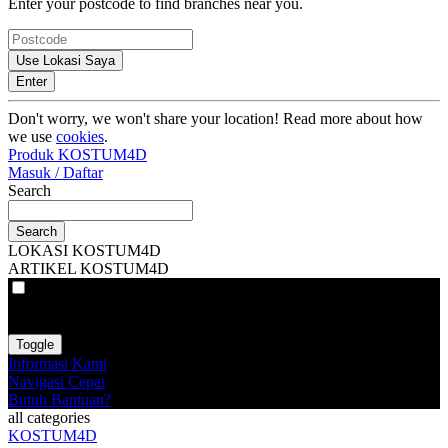
Enter your postcode to find branches near you.
Use Lokasi Saya
Enter
Don't worry, we won't share your location! Read more about how
we use
cookies
.
Produk KOSTUM4D
Masuk / Daftar
Search
Search
LOKASI KOSTUM4D
ARTIKEL KOSTUM4D
VAT
EX
INC
Toggle
Informasi Kami
Navigasi Cepat
Butuh Bantuan?
all categories
KOSTUM4D