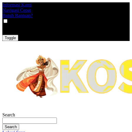
Informasi Kami
Navigasi Cepat
Butuh Bantuan?
VAT
EX
INC
Toggle
Search
Search